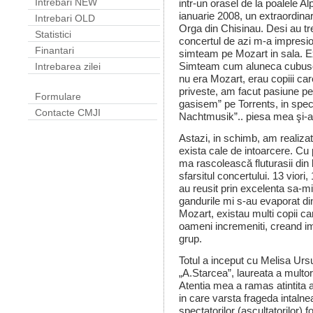
Intrebari NEW
intr-un orasel de la poalele Al
ianuarie 2008, un extraordinar
Intrebari OLD
Orga din Chisinau. Desi au tr
Statistici
concertul de azi m-a impresion
Finantari
simteam pe Mozart in sala. 
Simteam cum aluneca cubusoa
Intrebarea zilei
nu era Mozart, erau copiii c
priveste, am facut pasiune pen
Formulare
gasisem” pe Torrents, in spe
Contacte CMJI
Nachtmusik”.. piesa mea şi-a l
Astazi, in schimb, am realiza
exista cale de intoarcere. Cu 
ma rascolească fluturasii din 
sfarsitul concertului. 13 viori
au reusit prin excelenta sa-mi
gandurile mi s-au evaporat di
Mozart, existau multi copii ca
oameni incremeniti, creand im
grup.
Totul a inceput cu Melisa Ursu
„A.Starcea”, laureata a multor
Atentia mea a ramas atintita 
in care varsta frageda intalnea
spectatorilor (ascultatorilor)