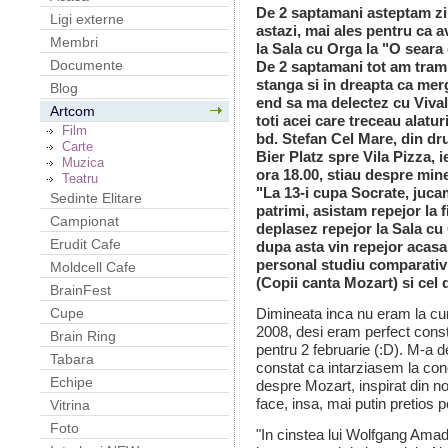
De 2 saptamani asteptam z
Ligi externe
astazi, mai ales pentru ca a
Membri
la Sala cu Orga la "O seara 
Documente
De 2 saptamani tot am tramb
stanga si in dreapta ca mer
Blog
end sa ma delectez cu Vivald
Artcom
toti acei care treceau alatu
Film
bd. Stefan Cel Mare, din d
Carte
Bier Platz spre Vila Pizza, ie
Muzica
ora 18.00, stiau despre mine
Teatru
"La 13-i cupa Socrate, juca
Sedinte Elitare
patrimi, asistam repejor la 
Campionat
deplasez repejor la Sala cu
Erudit Cafe
dupa asta vin repejor acasa
personal studiu comparativ
Moldcell Cafe
(Copii canta Mozart) si cel
BrainFest
Dimineata inca nu eram la cur
Cupe
2008, desi eram perfect const
Brain Ring
pentru 2 februarie (:D). M-a 
Tabara
constat ca intarziasem la conc
Echipe
despre Mozart, inspirat din n
face, insa, mai putin pretios 
Vitrina
Foto
"In cinstea lui Wolfgang Ama