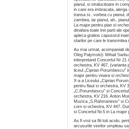
pianul, si stralucitoare in co
in care era imbracata, alerga 
transa si.. vorbea cu pianul, d
zambea, iar pianul, ah.. pianul
La major pentru pian si orche
dinafara toate trei parti ale op
apleca gratios capusorul inain
starilor pe care le transmitea 
Au mai urmat, acompaniati de
Oleg Palymski): Mihail Sarbu,
interpretand Concertul Nr 21 
orchestra, KV 467, (varianta pe
liceul „Ciprian Porumbescu” i
major pentru vioara si orches
X-a a Liceului „Ciprian Porum
pentru flaut si orchestra, KV 3
„C.Porumbescu” si Concertul N
orchestra, KV 216. Anton Moro
Muzica „S.Rahmaninov” si Con
corn si ochestra, KV 447. Dum
si Concertul Nr.5 in La major 
As fi vrut sa fiti toti acolo, 
arcusurile viorilor umpleau sa