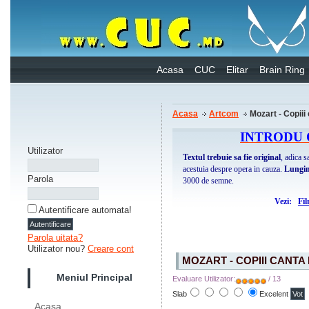
Acasa
CUC
Elitar
Brain Ring
Acasa
Artcom
Mozart - Copiii
INTRODU 
Utilizator
Textul trebuie sa fie original
, adica 
acestuia despre opera in cauza.
Lungi
Parola
3000 de semne.
Vezi:
Fi
Autentificare automata!
Parola uitata?
Utilizator nou?
Creare cont
MOZART - COPIII CANT
Meniul Principal
Evaluare Utilizator:
/ 13
Slab
Excelent
Acasa