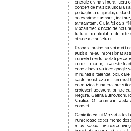
energie divina si pura, lucru c
concert de muzica usoara sau
pe bagheta dirijorului, sfidand 
sa exprime suspans, incitare,
tamtamtam. Or, la fel ca si “N
Mozart trec dincolo de notiun
furtunii incontrolabile de not
strune ale sufletului.
Probabil maine nu voi mai tin
auzit si m-au impresionat ast
numele tinerilor solisti pe car
cunosc macar, insa este foar
cand cineva va face google se
minunati si talentati pici, car
sa demonstreze intr-un mod 
ca muzica buna mai are viitor.
profesorii acestora, printre 
Negura, Galina Buinovschi, Io
Vasiliuc. Or, anume in rabdare
concert.
Genialitatea lui Mozart a fost
numeroase experimente despre
a fost scopul meu sa conving c
inzestrat cu geniu, si aceasta 