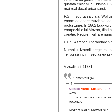
gustata chiar si in Chisinau. S
mai real decat orice sarut.
P.S. In scurta sa viata, Wo
enorm de opere muzicale, cel
profunzime. In 1862 Ludwig vo
compozitiile lui Mozart, fiin
creatie, Requiem-ul, are num
P.P.S. Astept cu nerabdare Vi
Numai utilizatorii inregistrati
Te rog sa intri in sectiunea pri
Vizualizari: 11981
Comentarii (4)
4
Scris de
Marcel Spataru
, la 1
wow...
cu toata rusinea trebuie s
recenzie.
Mozart n-ar fi Mozart si nu