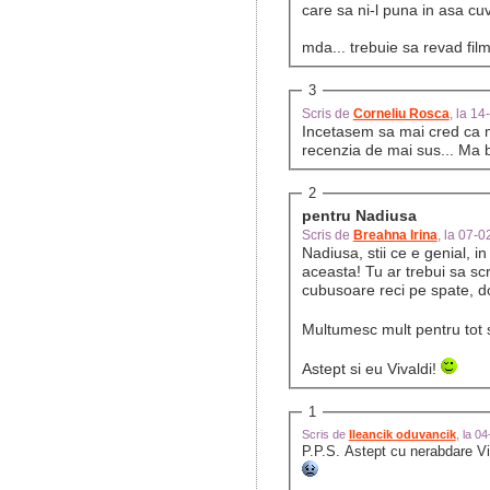
care sa ni-l puna in asa cu
mda... trebuie sa revad fil
3
Scris de
Corneliu Rosca
, la 1
Incetasem sa mai cred ca m
recenzia de mai sus... Ma 
2
pentru Nadiusa
Scris de
Breahna Irina
, la 07-
Nadiusa, stii ce e genial, i
aceasta! Tu ar trebui sa scri
cubusoare reci pe spate, d
Multumesc mult pentru tot 
Astept si eu Vivaldi!
1
Scris de
Ileancik oduvancik
, la 0
P.P.S. Astept cu nerabdare V