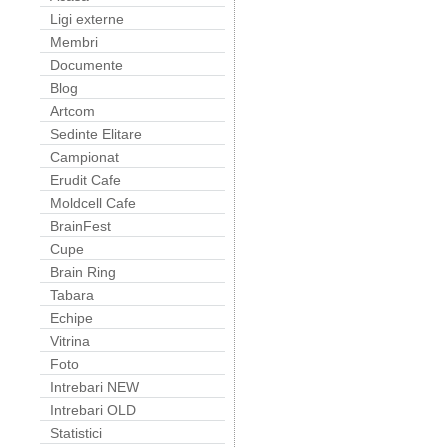
Ligi externe
Membri
Documente
Blog
Artcom
Sedinte Elitare
Campionat
Erudit Cafe
Moldcell Cafe
BrainFest
Cupe
Brain Ring
Tabara
Echipe
Vitrina
Foto
Intrebari NEW
Intrebari OLD
Statistici