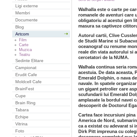
Ligi externe
Walhalla este o carte pe ca
Membri
romanele de aventuri care u
Documente
obligatoriu al acestui gen lit
masura sa captiveze cititoru
Blog
Artcom
Autorul cartii, Clive Cussle
Film
de Studii Marine si Subacva
Carte
oceanograf cu renume mondia
Muzica
reale din viata autorului si 
Teatru
cercetatori de la NUMA.
Sedinte Elitare
Walhala continua seria roma
Campionat
acestuia. De data aceasta, P
Erudit Cafe
Emerald Dolphin, o nava de l
Moldcell Cafe
navale. In spatele organizar
un gigant petrolier care as
BrainFest
scufundarii lui Emerald Do
Cupe
amplasate la bordul navei c
Brain Ring
descoperit de Doctorul Ega
Tabara
Cartea face incursiuni pina la
Echipe
America de Nord, submarin
Vitrina
ca a existat cu adevarat si i
Foto
Dirk Pitt impreuna cu coleg
descopere complotul pus la 