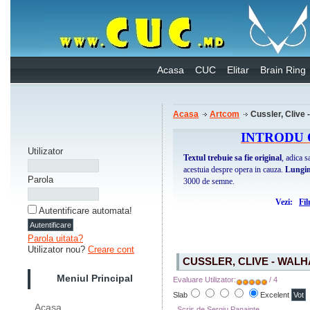
Acasa
CUC
Elitar
Brain Ring
Acasa
Artcom
Cussler, Clive 
INTRODU 
Utilizator
Textul trebuie sa fie original
, adica 
acestuia despre opera in cauza.
Lungi
Parola
3000 de semne.
Vezi:
Fi
Autentificare automata!
Parola uitata?
Utilizator nou?
Creare cont
CUSSLER, CLIVE - WAL
Meniul Principal
Evaluare Utilizator:
/ 4
Slab
Excelent
Acasa
Scris de Sergiu Panainte