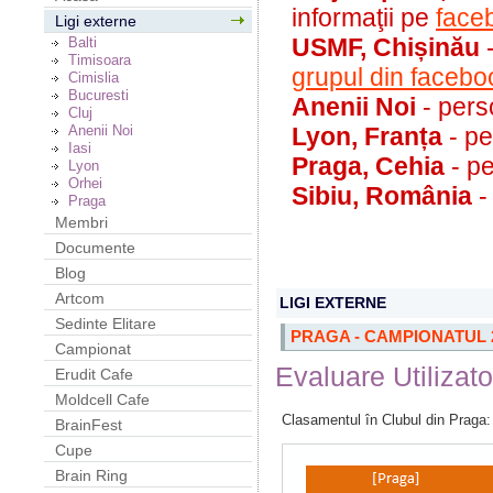
informaţii pe
face
Ligi externe
USMF, Chișinău
-
Balti
Timisoara
grupul din facebo
Cimislia
Bucuresti
Anenii Noi
- pers
Cluj
Anenii Noi
Lyon, Franța
- pe
Iasi
Praga, Cehia
- pe
Lyon
Orhei
Sibiu, România
-
Praga
Membri
Documente
Blog
Artcom
LIGI EXTERNE
Sedinte Elitare
PRAGA - CAMPIONATUL 
Campionat
Evaluare Utilizato
Erudit Cafe
Moldcell Cafe
Clasamentul în Clubul din Praga:
BrainFest
Cupe
Brain Ring