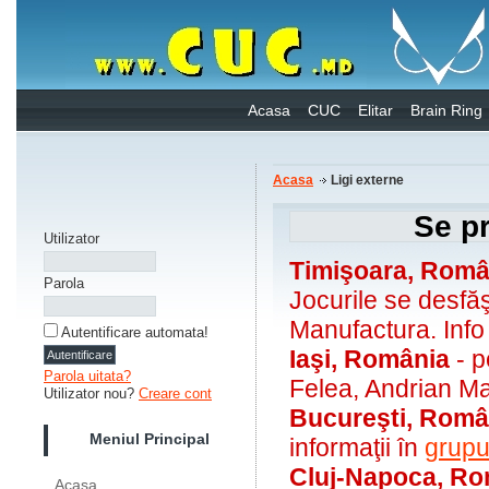
Acasa
CUC
Elitar
Brain Ring
Acasa
Ligi externe
Se pr
Utilizator
Timişoara, Româ
Parola
Jocurile se desfă
Manufactura. Inf
Autentificare automata!
Iaşi, România
- p
Parola uitata?
Felea, Andrian Ma
Utilizator nou?
Creare cont
Bucureşti, Rom
Meniul Principal
informaţii în
grupu
Cluj-Napoca, Ro
Acasa