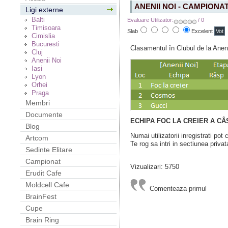
ANENII NOI - CAMPIONA
Ligi externe
Balti
Evaluare Utilizator:
/ 0
Timisoara
Slab
Excelent
Cimislia
Bucuresti
Clasamentul în Clubul de la Aneni
Cluj
Anenii Noi
Iasi
Lyon
Orhei
Praga
Membri
Documente
ECHIPA FOC LA CREIER A CÂ
Blog
Numai utilizatorii inregistrati pot
Artcom
Te rog sa intri in sectiunea privat
Sedinte Elitare
Campionat
Vizualizari: 5750
Erudit Cafe
Moldcell Cafe
Comenteaza primul
BrainFest
Cupe
Brain Ring