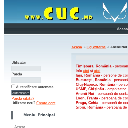
Acasa
Acasa
Ligi externe
Anenii Noi
Utilizator
Timişoara, România
- persoan
Info
aici
şi
aici
;
Parola
Iaşi, România
- persone de con
Bucureşti, România
- persoan
Cluj-Napoca, România
- perso
Autentificare automata!
USMF, Chișinău
- organizatori
Anenii Noi
- persoană de conta
Lyon, Franța
- persoană de cont
Parola uitata?
Praga, Cehia
- persoană de con
Utilizator nou?
Creare cont
Sibiu, România
- persoană de 
Meniul Principal
Acasa