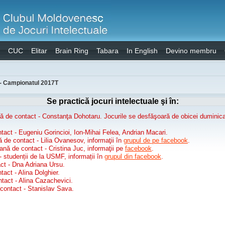
CUC
Elitar
Brain Ring
Tabara
In English
Devino membru
 - Campionatul 2017T
Se practică jocuri intelectuale şi în:
ă de contact - Constanţa Dohotaru. Jocurile se desfăşoară de obicei duminica
tact - Eugeniu Gorincioi, Ion-Mihai Felea, Andrian Macari.
ă de contact - Lilia Ovanesov, informaţii în
grupul de pe facebook
.
ană de contact - Cristina Juc, informaţii pe
facebook
.
 - studenții de la USMF, informații în
grupul din facebook
.
ct - Dna Adriana Ursu.
act - Alina Dolghier.
tact - Alina Cazachevici.
contact - Stanislav Sava.