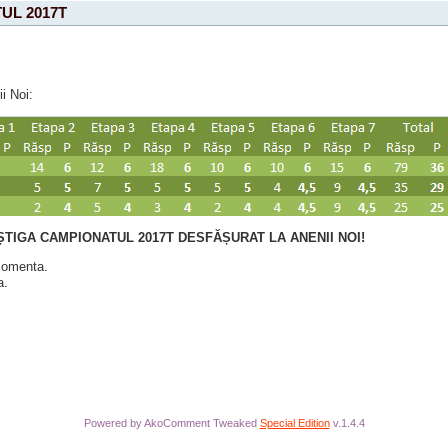
TUL 2017T
i Noi:
ȘTIGA CAMPIONATUL 2017T DESFĂȘURAT LA ANENII NOI!
 comenta.
a.
Powered by AkoComment Tweaked
Special Edition
v.1.4.4