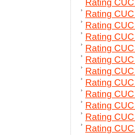
Rating CUC
Rating CUC
Rating CUC
Rating CUC
Rating CUC
Rating CUC
Rating CUC
Rating CUC
Rating CUC
Rating CUC
Rating CUC
Rating CUC