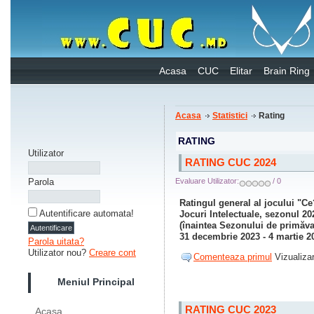
Acasa
CUC
Elitar
Brain Ring
Acasa
Statistici
Rating
RATING
Utilizator
RATING CUC 2024
Parola
Evaluare Utilizator:
/ 0
Ratingul general al jocului "
Autentificare automata!
Jocuri Intelectuale, sezonul 20
(înaintea Sezonului de primăva
31 decembrie 2023 - 4 martie 2
Parola uitata?
Utilizator nou?
Creare cont
Comenteaza primul
Vizualizar
Meniul Principal
RATING CUC 2023
Acasa