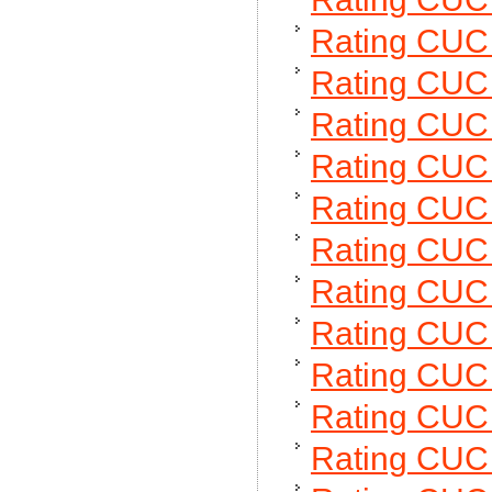
Rating CUC
Rating CUC
Rating CUC
Rating CUC
Rating CUC
Rating CUC
Rating CUC
Rating CUC
Rating CUC
Rating CUC
Rating CUC