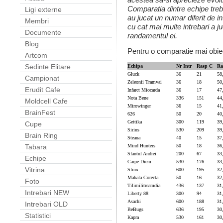
Comparatia dintre echipe treb
Ligi externe
au jucat un numar diferit de int
Membri
cu cat mai multe intrebari a j
Documente
randamentul ei.
Blog
Pentru o comparatie mai obiec
Artcom
Sedinte Elitare
Echipa
Nr Intr
Rasp C
Ra
Gluck
36
21
58
Campionat
Zeleonii Tramvai
36
18
50
Erudit Cafe
Infarct Miocarda
36
17
47
Nota Bene
336
151
44
Moldcell Cafe
Mirowinger
36
15
41
BrainFest
626
50
20
40
Gettika
300
119
39
Cupe
Sirius
530
209
39
Brain Ring
Steaua
40
15
37
Mind Hunters
50
18
36
Tabara
Sfantul Andrei
200
67
33
Echipe
Carpe Diem
530
176
33
Vitrina
Sfinx
600
195
32
Mahala Corecta
50
16
32
Foto
Tilimilitreamdia
436
137
31
Intrebari NEW
Liberty 88
300
94
31
Asachi
600
188
31
Intrebari OLD
BeBugs
636
195
30
Statistici
Kapra
530
161
30