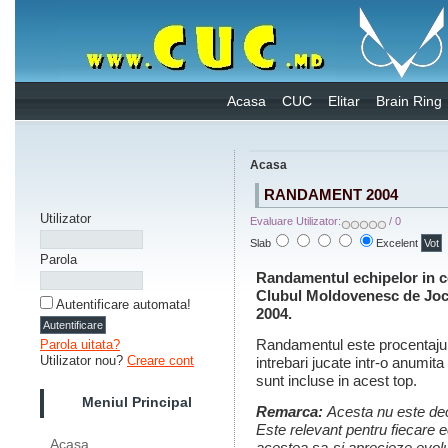
Acasa
CUC
Elitar
Brain Ring
Acasa
RANDAMENT 2004
Utilizator
Evaluare Utilizator:
/ 0
Slab
Excelent
Parola
Randamentul echipelor in c
Clubul Moldovenesc de Jocur
Autentificare automata!
2004.
Randamentul este procentajul 
Parola uitata?
Utilizator nou?
Creare cont
intrebari jucate intr-o anumi
sunt incluse in acest top.
Meniul Principal
Remarca:
Acesta nu este deca
Este relevant pentru fiecare e
Acasa
acestea sa-si aprecieze evolu