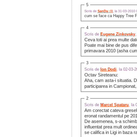
5
Scris de
SanDu :))
, la 31-03-2010
cum se face ca Happy Tree Fri
4
Scris de
Eugene Zinkovsky
,
Ceva toti ai prea multe dato
Poate mai bine de pus dife
primavara 2010 (asha cum 
3
Scris de
Ion Dodi
, la 02-03-
Octav Sireteanu:
Aha, cam asta-i situatia. 
participarea in Campionat, 
2
Scris de
Marcel Spataru
, la
Am corectat cateva greseli
eronat randamentul pe 20
De asemenea, s-a schimbat
influentat prea mult ordine
se califica in Ligi in baza r