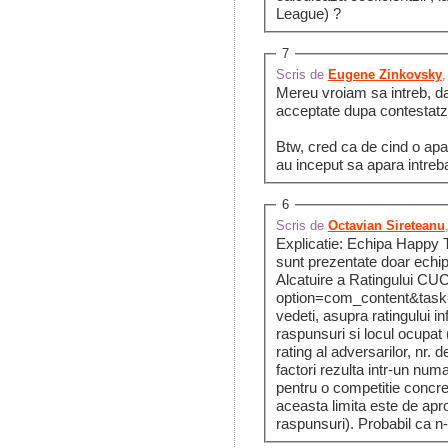
League) ?
7
Scris de
Eugene Zinkovsky
,
Mereu vroiam sa intreb, dac
acceptate dupa contestatz
Btw, cred ca de cind o apa
au inceput sa apara intrebar
6
Scris de
Octavian Sireteanu
Explicatie: Echipa Happy Tr
sunt prezentate doar echip
Alcatuire a Ratingului CUC 
option=com_content&tas
vedeti, asupra ratingului in
raspunsuri si locul ocupat (
rating al adversarilor, nr. de
factori rezulta intr-un num
pentru o competitie concr
aceasta limita este de apr
raspunsuri). Probabil ca n-a