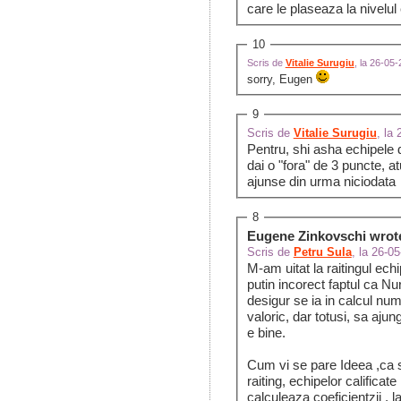
care le plaseaza la nivelul 
10
Scris de
Vitalie Surugiu
, la 26-05
sorry, Eugen
9
Scris de
Vitalie Surugiu
, la
Pentru, shi asha echipele d
dai o "fora" de 3 puncte, a
ajunse din urma niciodata
8
Eugene Zinkovschi wrot
Scris de
Petru Sula
, la 26-0
M-am uitat la raitingul ech
putin incorect faptul ca Nuri, Olimp, Bifidoc, au un raiting atit de scazut,
desigur se ia in calcul num
valoric, dar totusi, sa ajung
e bine.
Cum vi se pare Ideea ,ca sa acorde din start cite sa zicem 3 puncte de
raiting, echipelor calificat
calculeaza coeficientzii , 