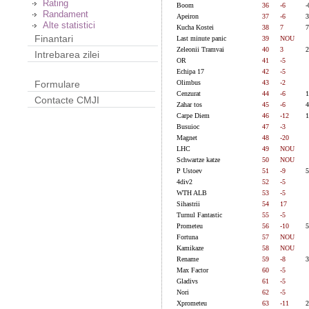
Rating
Boom
36
-6
-
Randament
Apeiron
37
-6
3
Alte statistici
Kucha Kostei
38
7
7
Finantari
Last minute panic
39
NOU
Zeleonii Tramvai
40
3
2
Intrebarea zilei
OR
41
-5
Echipa 17
42
-5
Olimbus
43
-2
Formulare
Cenzurat
44
-6
1
Contacte CMJI
Zahar tos
45
-6
4
Carpe Diem
46
-12
1
Busuioc
47
-3
Magnet
48
-20
LHC
49
NOU
Schwartze katze
50
NOU
P Ustoev
51
-9
5
4div2
52
-5
WTH ALB
53
-5
Sihastrii
54
17
Turnul Fantastic
55
-5
Prometeu
56
-10
5
Fortuna
57
NOU
Kamikaze
58
NOU
Rename
59
-8
3
Max Factor
60
-5
Gladivs
61
-5
Nori
62
-5
Xprometeu
63
-11
2