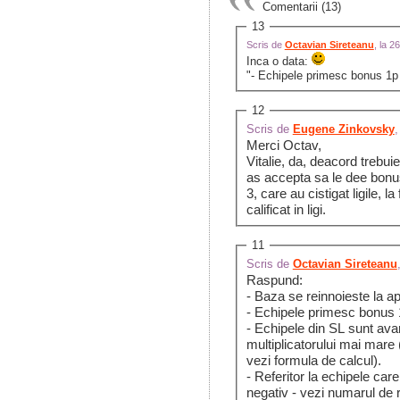
Comentarii (13)
13
Scris de
Octavian Sireteanu
, la 
Inca o data:
"- Echipele primesc bonus 1p 
12
Scris de
Eugene Zinkovsky
,
Merci Octav,
Vitalie, da, deacord trebuie de stimulat echipele cu raiting mai 
as accepta sa le dee bonus,
3, care au cistigat ligile, 
calificat in ligi.
11
Scris de
Octavian Sireteanu
Raspund:
- Baza se reinnoieste la apa
- Echipele primesc bonus 
- Echipele din SL sunt avant
multiplicatorului mai mare (
vezi formula de calcul).
- Referitor la echipele car
negativ - vezi numarul de 