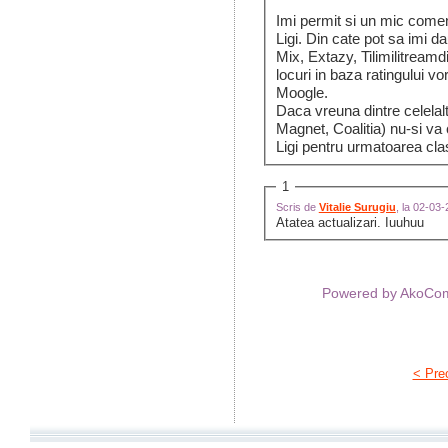
Imi permit si un mic coment
Ligi. Din cate pot sa imi d
Mix, Extazy, Tilimilitream
locuri in baza ratingului vo
Moogle.
Daca vreuna dintre celelalte
Magnet, Coalitia) nu-si va 
Ligi pentru urmatoarea cla
1
Scris de
Vitalie Surugiu
, la 02-03
Atatea actualizari. Iuuhuu
Powered by AkoC
< Pre