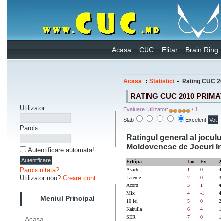
Acasa
CUC
Elitar
Brain Ring
Acasa
Statistici
Rating CUC 2
RATING CUC 2010 PRIM
Utilizator
Evaluare Utilizator:
/ 1
Slab
Excelent
Parola
Ratingul general al jocu
Moldovenesc de Jocuri Int
Autentificare automata!
Echipa
Loc
Ev
2
Parola uitata?
Asachi
1
0
4
Utilizator nou?
Creare cont
Lareme
2
0
3
Acord
3
1
4
Mix
4
-1
4
Meniul Principal
10 lei
5
0
2
Kakulla
6
4
1
SER
7
0
1
Acasa