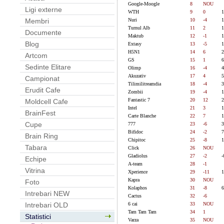
Google-Moogle
8
NOU
Ligi externe
WTH
9
0
1
Nuri
10
-4
1
Membri
Turnul Alb
11
2
1
Documente
Maktub
12
-1
1
Blog
Extasy
13
-5
1
H5N1
14
6
2
Artcom
GS
15
1
6
Sedinte Elitare
Olimp
16
-4
4
Akuzativ
17
4
5
Campionat
Tilimilitreamdia
18
-4
3
Erudit Cafe
Zombii
19
-4
1
Fantastic 7
20
12
2
Moldcell Cafe
Intel
21
3
1
BrainFest
Carte Blanche
22
7
1
Cupe
777
23
-6
3
Bifidoc
24
-2
7
Brain Ring
Chipitoc
25
-8
1
Tabara
Click
26
NOU
Gladiolus
27
-2
-
Echipe
A-team
28
-1
Vitrina
Xperience
29
-11
1
Kapra
30
NOU
Foto
Kolaphos
31
-8
6
Intrebari NEW
Cactus
32
-6
6 cai
33
NOU
Intrebari OLD
Tam Tam Tam
34
1
Statistici
Varza
35
NOU