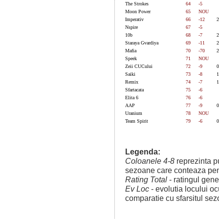
The Strokes
64
-5
Moon Power
65
NOU
Imperativ
66
-12
2
Nspire
67
-5
10b
68
-7
2
Staraya Gvardiya
69
-11
2
Mafia
70
-70
2
Speek
71
NOU
Zeii CUCului
72
-9
0
Saiki
73
-8
1
Remix
74
-7
1
Sfartacata
75
-6
Elita 6
76
-6
AAP
77
-9
0
Uranium
78
NOU
Team Spirit
79
-6
0
Legenda:
Coloanele 4-8
reprezinta p
sezoane care conteaza pent
Rating Total
- ratingul gener
Ev Loc
- evolutia locului o
comparatie cu sfarsitul sez