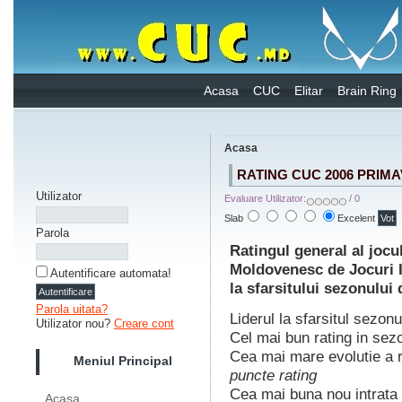
Acasa
CUC
Elitar
Brain Ring
Acasa
RATING CUC 2006 PRIM
Utilizator
Evaluare Utilizator:
/ 0
Slab
Excelent
Parola
Ratingul general al joc
Moldovenesc de Jocuri I
Autentificare automata!
la sfarsitului sezonului
Parola uitata?
Liderul la sfarsitul sezonu
Utilizator nou?
Creare cont
Cel mai bun rating in sez
Cea mai mare evolutie a r
Meniul Principal
puncte rating
Cea mai buna nou intrata 
Acasa