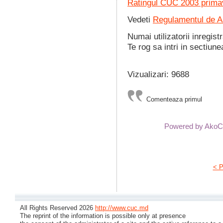
Ratingul CUC 2003 prima
Vedeti
Regulamentul de Al
Numai utilizatorii inregist
Te rog sa intri in sectiune
Vizualizari: 9688
Comenteaza primul
Powered by Ako
< P
All Rights Reserved 2026
http://www.cuc.md
The reprint of the information is possible only at presence