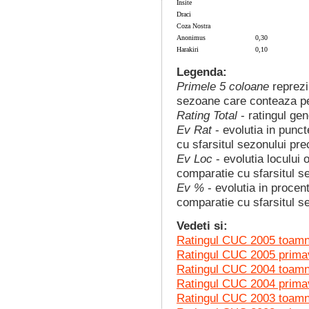
Insite
Draci
Coza Nostra
Anonimus
0,30
Harakiri
0,10
Legenda:
Primele 5 coloane
reprezi
sezoane care conteaza pen
Rating Total
- ratingul gen
Ev Rat
- evolutia in punct
cu sfarsitul sezonului pre
Ev Loc
- evolutia locului 
comparatie cu sfarsitul s
Ev %
- evolutia in procent
comparatie cu sfarsitul 
Vedeti si:
Ratingul CUC 2005 toam
Ratingul CUC 2005 prima
Ratingul CUC 2004 toam
Ratingul CUC 2004 prima
Ratingul CUC 2003 toam