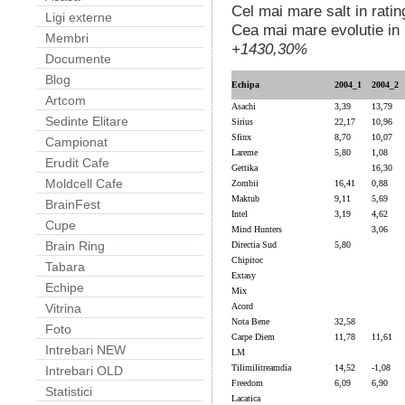
Cel mai mare salt in ratin
Ligi externe
Cea mai mare evolutie in 
Membri
+1430,30%
Documente
Blog
Echipa
2004_1
2004_2
Artcom
Asachi
3,39
13,79
Sedinte Elitare
Sirius
22,17
10,96
Sfinx
8,70
10,07
Campionat
Lareme
5,80
1,08
Erudit Cafe
Gettika
16,30
Moldcell Cafe
Zombii
16,41
0,88
Maktub
9,11
5,69
BrainFest
Intel
3,19
4,62
Cupe
Mind Hunters
3,06
Brain Ring
Directia Sud
5,80
Chipitoc
Tabara
Extasy
Echipe
Mix
Acord
Vitrina
Nota Bene
32,58
Foto
Carpe Diem
11,78
11,61
Intrebari NEW
LM
Tilimilitreamdia
14,52
-1,08
Intrebari OLD
Freedom
6,09
6,90
Statistici
Lacatica