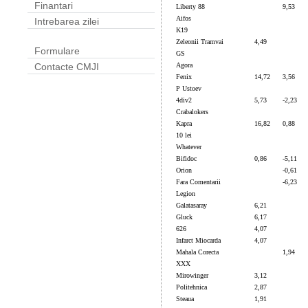
Finantari
Liberty 88
9,53
Aifos
Intrebarea zilei
K19
Zeleonii Tramvai
4,49
Formulare
GS
Agora
Contacte CMJI
Fenix
14,72
3,56
P Ustoev
4div2
5,73
-2,23
Crabalokers
Kapra
16,82
0,88
10 lei
Whatever
Bifidoc
0,86
-5,11
Orion
-0,61
Fara Comentarii
-6,23
Legion
Galatasaray
6,21
Gluck
6,17
626
4,07
Infarct Miocarda
4,07
Mahala Corecta
1,94
XXX
Mirowinger
3,12
Politehnica
2,87
Steaua
1,91