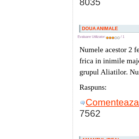
8035
DOUA ANIMALE
Evaluare Utilizator:
/ 1
Numele acestor 2 fel
frica in inimile majo
grupul Aliatilor. Nu
Raspuns:
Tigrul si
Comenteaza 
7562