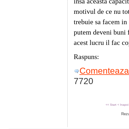
insa aceasta capacita
motivul de ce nu to
trebuie sa facem in 
putem deveni buni f
acest lucru il fac c
Raspuns:
Trebuie s
Comenteaza 
7720
<< Start
< Inapoi
Rezu