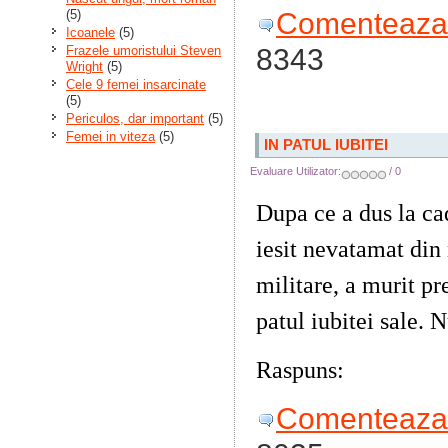
Comenteaza 
(5)
Icoanele
(5)
8343
Frazele umoristului Steven
Wright
(5)
Cele 9 femei insarcinate
(5)
Periculos, dar important
(5)
Femei in viteza
(5)
IN PATUL IUBITEI
Evaluare Utilizator:
/ 0
Dupa ce a dus la ca
iesit nevatamat din
militare, a murit pr
patul iubitei sale.
N
Raspuns:
Attila
Comenteaza 