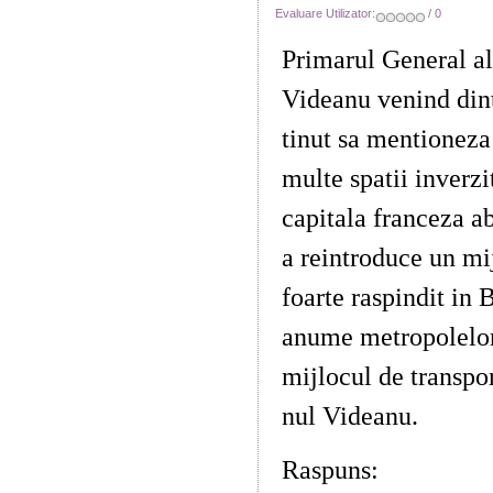
Evaluare Utilizator:
/ 0
Primarul General al
Videanu venind dintr
tinut sa mentioneza
multe spatii inverzit
capitala franceza a
a reintroduce un mi
foarte raspindit in
anume metropolelo
mijlocul de transpor
nul Videanu.
Raspuns:
Tramvai