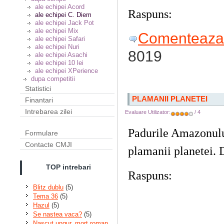
ale echipei Acord
Raspuns:
Iknaton
ale echipei C. Diem
ale echipei Jack Pot
ale echipei Mix
Comenteaza 
ale echipei Safari
ale echipei Nuri
8019
ale echipei Asachi
ale echipei 10 lei
ale echipei XPerience
dupa competitii
Statistici
PLAMANII PLANETEI
Finantari
Intrebarea zilei
Evaluare Utilizator:
/ 4
Padurile Amazonulu
Formulare
Contacte CMJI
plamanii planetei.
TOP intrebari
Raspuns:
Pentru ca 
Blitz dublu
(5)
oceane produce cea
Tema 36
(5)
Hazul
(5)
oxigen
Se nastea vaca?
(5)
Nascut ungur, mort roman