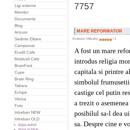
7757
Ligi externe
Membri
Documente
Blog
MARE REFORMATOR
Artcom
Sedinte Elitare
Evaluare Utilizator:
/ 1
Campionat
A fost un mare refo
Erudit Cafe
Moldcell Cafe
introdus religia mon
BrainFest
capitala si printre a
Cupe
Brain Ring
simbolul frumuseti
Tabara
castige cel putin re
Echipe
Vitrina
a trezit o asemenea 
Foto
posibilul sa-l dea u
Intrebari NEW
Intrebari OLD
sa. Despre cine e v
dupa autori
dupa echipe