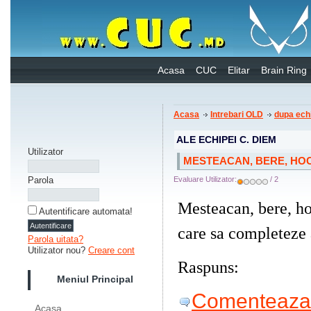
Acasa
CUC
Elitar
Brain Ring
Acasa
Intrebari OLD
dupa ech
ALE ECHIPEI C. DIEM
Utilizator
MESTEACAN, BERE, HO
Parola
Evaluare Utilizator:
/ 2
Mesteacan, bere, h
Autentificare automata!
care sa completeze a
Parola uitata?
Utilizator nou?
Creare cont
Raspuns:
Castorul
Meniul Principal
Comenteaza 
Acasa