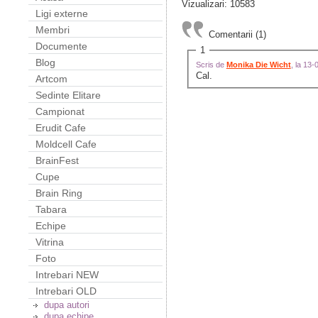
Vizualizari: 10583
Ligi externe
Membri
Comentarii (1)
Documente
1
Blog
Scris de
Monika Die Wicht
, la 13
Cal.
Artcom
Sedinte Elitare
Campionat
Erudit Cafe
Moldcell Cafe
BrainFest
Cupe
Brain Ring
Tabara
Echipe
Vitrina
Foto
Intrebari NEW
Intrebari OLD
dupa autori
dupa echipe