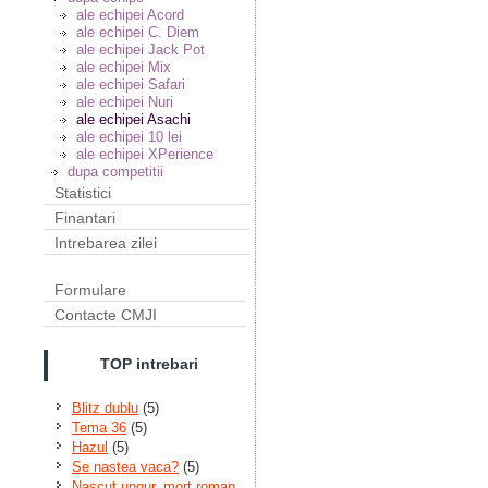
ale echipei Acord
ale echipei C. Diem
ale echipei Jack Pot
ale echipei Mix
ale echipei Safari
ale echipei Nuri
ale echipei Asachi
ale echipei 10 lei
ale echipei XPerience
dupa competitii
Statistici
Finantari
Intrebarea zilei
Formulare
Contacte CMJI
TOP intrebari
Blitz dublu
(5)
Tema 36
(5)
Hazul
(5)
Se nastea vaca?
(5)
Nascut ungur, mort roman