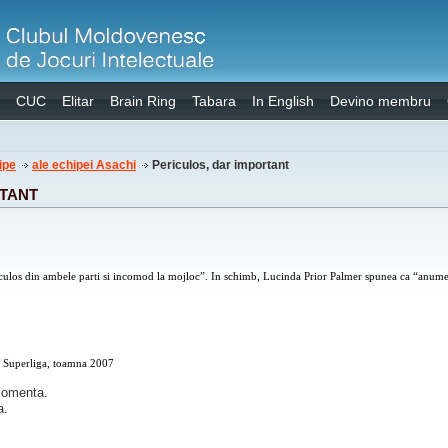
CUC
Elitar
Brain Ring
Tabara
In English
Devino membru
ipe
ale echipei Asachi
Periculos, dar important
RTANT
iculos din ambele parti si incomod la mojloc”. In schimb, Lucinda Prior Palmer spunea ca “anume e
, Superliga, toamna 2007
 comenta.
a.