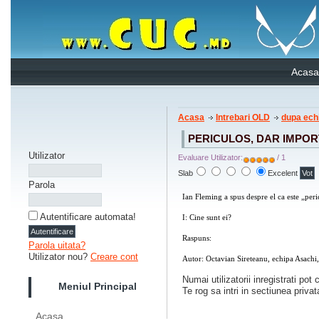
Acasa
Acasa
Intrebari OLD
dupa ech
PERICULOS, DAR IMPO
Utilizator
Evaluare Utilizator:
/ 1
Slab
Excelent
Parola
Ian Fleming a spus despre el ca este „per
Autentificare automata!
I: Cine sunt ei?
Raspuns:
Caii.
Parola uitata?
Utilizator nou?
Creare cont
Autor: Octavian Sireteanu, echipa Asachi
Numai utilizatorii inregistrati pot
Meniul Principal
Te rog sa intri in sectiunea privat
Acasa