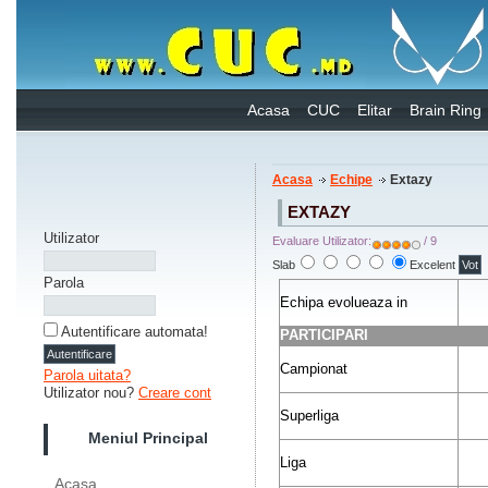
Acasa
CUC
Elitar
Brain Ring
Acasa
Echipe
Extazy
EXTAZY
Utilizator
Evaluare Utilizator:
/ 9
Slab
Excelent
Parola
Echipa evolueaza in
Autentificare automata!
PARTICIPARI
Campionat
Parola uitata?
Utilizator nou?
Creare cont
Superliga
Meniul Principal
Liga
Acasa