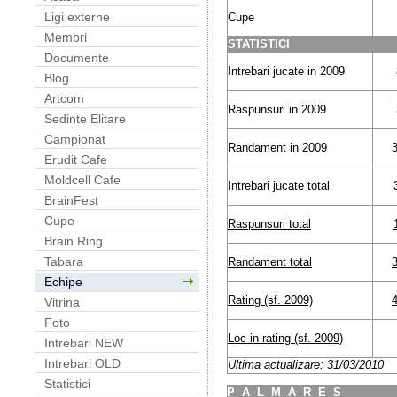
Ligi externe
Cupe
Membri
STATISTICI
Documente
Intrebari jucate in 2009
Blog
Artcom
Raspunsuri in 2009
Sedinte Elitare
Campionat
Randament in 2009
Erudit Cafe
Moldcell Cafe
Intrebari jucate total
BrainFest
Cupe
Raspunsuri total
Brain Ring
Tabara
Randament total
Echipe
Rating (sf. 2009)
Vitrina
Foto
Loc in rating (sf. 2009)
Intrebari NEW
Intrebari OLD
Ultima actualizare: 31/03/2010
Statistici
P
A
L
M
A
R
E
S