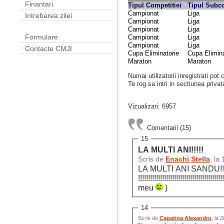
Finantari
Tipul Competitiei
Tipul Subco
Campionat
Liga
Intrebarea zilei
Campionat
Liga
Campionat
Liga
Formulare
Campionat
Liga
Campionat
Liga
Contacte CMJI
Cupa Eliminatorie
Cupa Elimina
Maraton
Maraton
Numai utilizatorii inregistrati pot
Te rog sa intri in sectiunea privat
Vizualizari: 6957
Comentarii (15)
15
LA MULTI ANI!!!!!
Scris de
Enachi Stella
, la
LA MULTI ANI SANDU!!!!!!!!!!!!!!!!!!!!!!!!!!!!!!!!!!!!!!!!!!!!!!!!!!!!!!!
!!!!!!!!!!!!!!!!!!!!!!!!!!!!!!
meu
)
14
Scris de
Capatina Alexandru
, la 