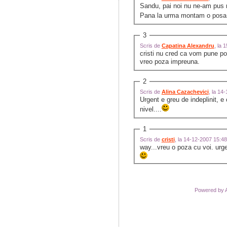
Sandu, pai noi nu ne-am pus 
Pana la urma montam o posa
3
Scris de
Capatina Alexandru
, la 
cristi nu cred ca vom pune po
vreo poza impreuna.
2
Scris de
Alina Cazachevici
, la 14
Urgent e greu de indeplinit, e 
nivel....
1
Scris de
cristi
, la 14-12-2007 15:4
way...vreu o poza cu voi. urg
Powered by