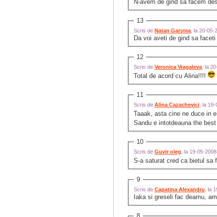
N-avem de gind sa facem desc
13
Scris de
Natan Garstea
, la 20-05
Da voi aveti de gind sa faceti
12
Scris de
Veronica Vragaleva
, la 2
Total de acord cu Alina!!!!
11
Scris de
Alina Cazachevici
, la 19
Taaak, asta cine ne duce in 
Sandu e intotdeauna the best 
10
Scris de
Guvir oleg
, la 19-05-200
S-a saturat cred ca bietul sa 
9
Scris de
Capatina Alexandru
, la 
Iaka si greseli fac deamu, am
8