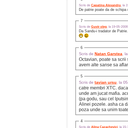
Scris de
Capatina Alexandru
, la 
De patrie poate da de schipa n
7
Scris de
Guvir oleg
, la 19-05-200
Da Sandu-i tradator de Patr
6
Scris de
Natan Garstea
, l
Octavian, poate sa scrii
avem alte sanse sa aflam
5
Scris de
tavian ursu
, la 
catre membri XTC. daca 
unde am jucat mafia. ac
(pa godu, sau cel lputsin
Alinei pozele. asha ca d
poza unde sa unim toate
4
Scris de
Alina Cazachevici
, la 15