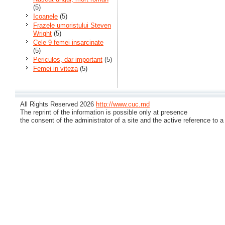
(5)
Icoanele
(5)
Frazele umoristului Steven
Wright
(5)
Cele 9 femei insarcinate
(5)
Periculos, dar important
(5)
Femei in viteza
(5)
All Rights Reserved 2026
http://www.cuc.md
The reprint of the information is possible only at presence
the consent of the administrator of a site and the active reference to a