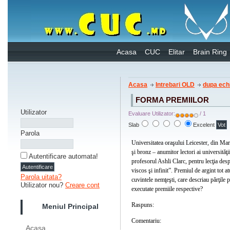
Acasa
CUC
Elitar
Brain Ring
Acasa
Intrebari OLD
dupa ech
FORMA PREMIILOR
Utilizator
Evaluare Utilizator:
/ 1
Slab
Excelent
Parola
Universitatea oraşului Leicester, din Mar
şi bronz – anumitor lectori ai universităţi
Autentificare automata!
profesorul Ashli Clarc, pentru lecţia desp
viscos şi infinit”. Premiul de argint tot 
Parola uitata?
cuvintele nemţeşti, care descriau părţile 
Utilizator nou?
Creare cont
executate premiile respective?
Raspuns:
Pernă
Meniul Principal
Comentariu:
Perna de aur, argint şi bronz
Acasa