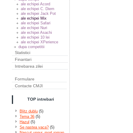
ale echipei Acord
ale echipei C. Diem
ale echipei Jack Pot
ale echipei Mix
ale echipei Safari
ale echipei Nuri
ale echipei Asachi
ale echipei 10 lei
ale echipei XPerience
dupa competitii
Statistici
Finantari
Intrebarea zilei
Formulare
Contacte CMJI
TOP intrebari
Blitz dublu
(5)
Tema 36
(5)
Hazul
(5)
Se nastea vaca?
(5)
Nascut ungur, mort roman