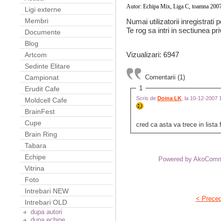
Autor: Echipa Mix, Liga C, toamna 200
Ligi externe
Membri
Numai utilizatorii inregistrati
Te rog sa intri in sectiunea pri
Documente
Blog
Vizualizari: 6947
Artcom
Sedinte Elitare
Comentarii (1)
Campionat
1
Erudit Cafe
Scris de
Doina LK
, la 10-12-2007
Moldcell Cafe
BrainFest
Cupe
cred ca asta va trece in lista
Brain Ring
Tabara
Echipe
Powered by AkoCom
Vitrina
Foto
Intrebari NEW
< Prece
Intrebari OLD
dupa autori
dupa echipe