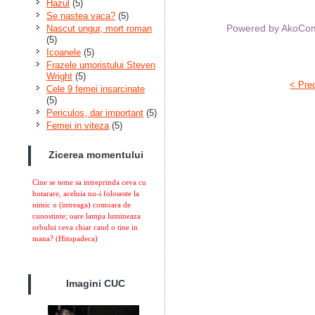
Hazul
(5)
Se nastea vaca?
(5)
Powered by AkoC
Nascut ungur, mort roman
(5)
Icoanele
(5)
Frazele umoristului Steven
Wright
(5)
< Pre
Cele 9 femei insarcinate
(5)
Periculos, dar important
(5)
Femei in viteza
(5)
Zicerea momentului
Cine se teme sa intreprinda ceva cu
hotarare, aceluia nu-i foloseste la
nimic o (intreaga) comoara de
cunostinte; oare lampa lumineaza
orbului ceva chiar cand o tine in
mana?
(Hitopadeca)
Imagini CUC