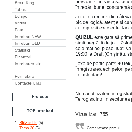
persoane încearcă să acumu
Brain Ring
întrebări bune, concurență 
Tabara
Jocul e compus din câteva r
Echipe
pic de logică, atenție și c
Vitrina
cu impresii excelente. Iar c
Foto
Intrebari NEW
QUIZUL
este gata să prime
simți pregătiți de joc, răsfoiț
Intrebari OLD
cele mai noi piese, luați-vă
Statistici
19:00 la Draft (Chișinău, st
Finantari
Taxă de participare:
80 lei/
Intrebarea zilei
Înregistrarea echipelor: pe
Te așteptăm!
Formulare
Contacte CMJI
Numai utilizatorii inregistr
Proiecte
Te rog sa intri in sectiunea 
TOP intrebari
Vizualizari: 755
Blitz dublu
(5)
Comenteaza primul
Tema 36
(5)