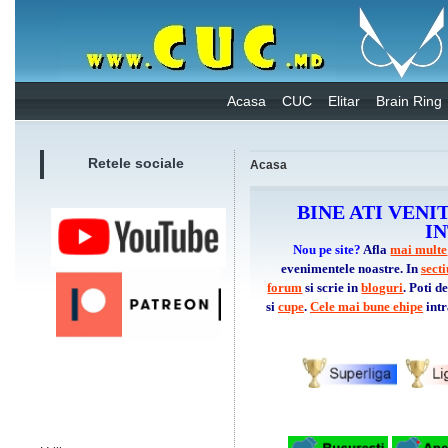
Acasa
CUC
Elitar
Brain Ring
Retele sociale
Acasa
BINE ATI VENI
I
Nou pe site?
Afla
mai multe
evenimentele noastre. In
sect
forum
si scrie in
bloguri
. Poti 
si
cupe
.
Cele mai bune ehipe
intr