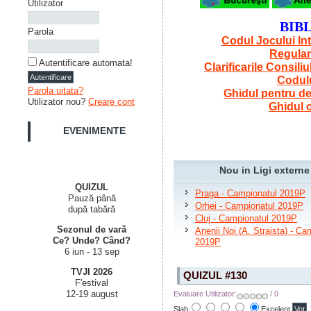
Utilizator
BIB
Parola
Codul Jocului In
Regulam
Autentificare automata!
Clarificarile Consiliu
Codulu
Parola uitata?
Ghidul pentru de
Utilizator nou?
Creare cont
Ghidul 
EVENIMENTE
Nou in Ligi externe
QUIZUL
Praga - Campionatul 2019P
Pauză până
Orhei - Campionatul 2019P
după tabără
Cluj - Campionatul 2019P
Sezonul de vară
Anenii Noi (A. Straista) - Ca
Ce? Unde? Când?
2019P
6 iun - 13 sep
TVJI 2026
QUIZUL #130
F'estival
12-19 august
Evaluare Utilizator:
/ 0
Slab
Excelent