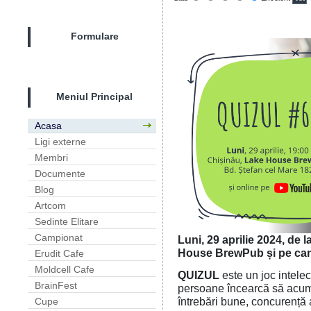
Formulare
Meniul Principal
Acasa
Ligi externe
Membri
Documente
Blog
Artcom
Sedinte Elitare
Campionat
Luni, 29 aprilie 2024, de l
House BrewPub și pe can
Erudit Cafe
Moldcell Cafe
QUIZUL
este un joc intelec
BrainFest
persoane încearcă să acumu
întrebări bune, concurență 
Cupe