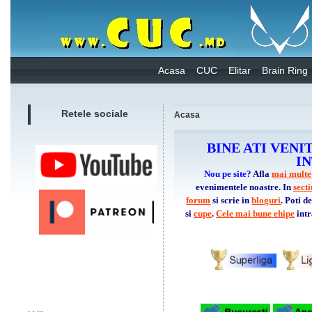
Acasa
CUC
Elitar
Brain Ring
Retele sociale
Acasa
BINE ATI VENI
I
Nou pe site?
Afla
mai multe
evenimentele noastre. In
sect
forum
si scrie in
bloguri
. Poti 
si
cupe
.
Cele mai bune ehipe
intr