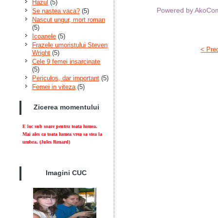
Hazul
(5)
Powered by AkoC
Se nastea vaca?
(5)
Nascut ungur, mort roman
(5)
Icoanele
(5)
Frazele umoristului Steven
< Pre
Wright
(5)
Cele 9 femei insarcinate
(5)
Periculos, dar important
(5)
Femei in viteza
(5)
Zicerea momentului
E loc sub soare pentru toata lumea.
Mai ales ca toata lumea vrea sa stea la
umbra.
(Jules Renard)
Imagini CUC