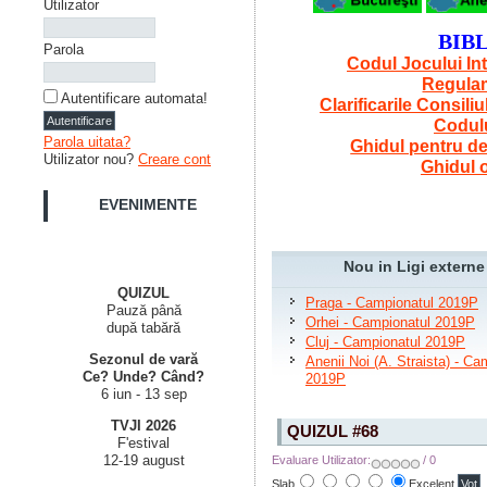
Utilizator
BIB
Parola
Codul Jocului In
Regulam
Autentificare automata!
Clarificarile Consiliu
Codulu
Parola uitata?
Ghidul pentru de
Utilizator nou?
Creare cont
Ghidul 
EVENIMENTE
Nou in Ligi externe
QUIZUL
Praga - Campionatul 2019P
Pauză până
Orhei - Campionatul 2019P
după tabără
Cluj - Campionatul 2019P
Sezonul de vară
Anenii Noi (A. Straista) - Ca
Ce? Unde? Când?
2019P
6 iun - 13 sep
TVJI 2026
QUIZUL #68
F'estival
12-19 august
Evaluare Utilizator:
/ 0
Slab
Excelent