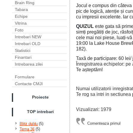
Brain Ring
Jocul e compus din câteva r
Tabara
pic de logică, atenție și c
cu impresii excelente. Iar c
Echipe
Vitrina
QUIZUL
este gata să prime
Foto
simți pregătiți de joc, răsfoiț
Intrebari NEW
cele mai noi piese, luați-vă
19:00 la Lake House BrewPu
Intrebari OLD
182).
Statistici
Finantari
Taxă de participare: 60 lei/ 
Înregistrarea echipelor: pe
Intrebarea zilei
Te așteptăm!
Formulare
Contacte CMJI
Numai utilizatorii inregistr
Te rog sa intri in sectiunea 
Proiecte
Vizualizari: 1979
TOP intrebari
Comenteaza primul
Blitz dublu
(5)
Tema 36
(5)