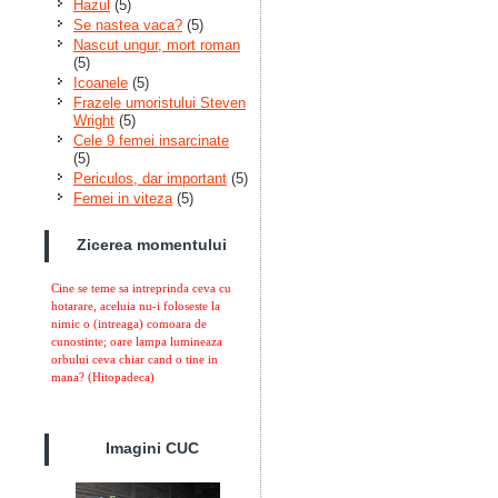
Hazul
(5)
Se nastea vaca?
(5)
Nascut ungur, mort roman
(5)
Icoanele
(5)
Frazele umoristului Steven
Wright
(5)
Cele 9 femei insarcinate
(5)
Periculos, dar important
(5)
Femei in viteza
(5)
Zicerea momentului
Cine se teme sa intreprinda ceva cu
hotarare, aceluia nu-i foloseste la
nimic o (intreaga) comoara de
cunostinte; oare lampa lumineaza
orbului ceva chiar cand o tine in
mana?
(Hitopadeca)
Imagini CUC