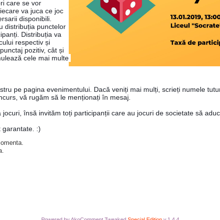
i care se vor 
iecare va juca ce joc 
sarii disponibili. 
 distribuția punctelor 
panți. Distribuția va 
ului respectiv și 
punctaj pozitiv, cât și 
ulează cele mai multe 
tru pe pagina evenimentului. Dacă veniți mai mulți, scrieți numele tuturo
oncurs, vă rugăm să le menționați în mesaj.
jocuri, însă invităm toți participanții care au jocuri de societate să adu
t garantate. :)
 comenta.
a.
Powered by AkoComment Tweaked
Special Edition
v.1.4.4