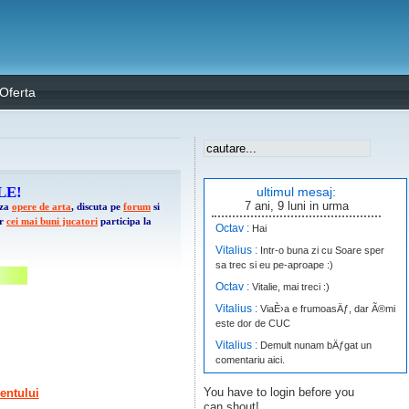
Oferta
LE!
ultimul mesaj:
7 ani, 9 luni in urma
aza
opere de arta
, discuta pe
forum
si
ar
cei mai buni jucatori
participa la
Octav :
Hai
Vitalius :
Intr-o buna zi cu Soare sper
sa trec si eu pe-aproape :)
Octav :
Vitalie, mai treci :)
Vitalius :
ViaÈ›a e frumoasÄƒ, dar Ã®mi
este dor de CUC
Vitalius :
Demult nunam bÄƒgat un
comentariu aici.
timAK_47 :
db.cuc.md - Request
You have to login before you
mentului
timeout. Cine poate reînvia serverul?
can shout!