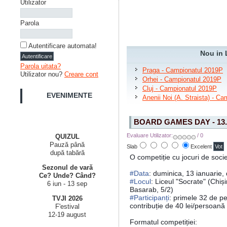
Utilizator
Parola
Autentificare automata!
Nou in 
Parola uitata?
Praga - Campionatul 2019P
Utilizator nou?
Creare cont
Orhei - Campionatul 2019P
Cluj - Campionatul 2019P
EVENIMENTE
Anenii Noi (A. Straista) - C
BOARD GAMES DAY - 13.
Evaluare Utilizator:
/ 0
QUIZUL
Pauză până
Slab
Excelent
după tabără
O competiție cu jocuri de socie
Sezonul de vară
#Data
: duminica, 13 ianuarie, 
Ce? Unde? Când?
#Locul
: Liceul "Socrate" (Chiși
6 iun - 13 sep
Basarab, 5/2)
#Participanți
: primele 32 de pe
TVJI 2026
contribuție de 40 lei/persoană
F'estival
12-19 august
Formatul competiției: