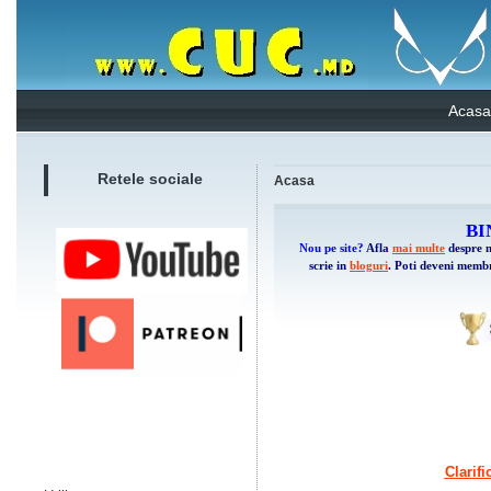
Acasa
Retele sociale
Acasa
BI
Nou pe site?
Afla
mai multe
despre n
scrie in
bloguri
. Poti deveni memb
Clarifi