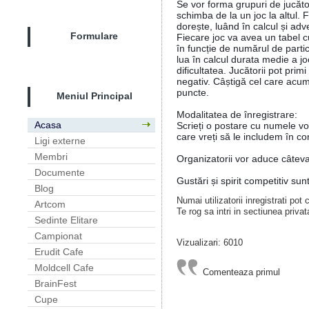
Se vor forma grupuri de jucător
schimba de la un joc la altul. F
dorește, luând în calcul și adver
Formulare
Fiecare joc va avea un tabel cu
în funcție de numărul de partici
lua în calcul durata medie a joc
dificultatea. Jucătorii pot primi 
negativ. Câștigă cel care acum
puncte.
Meniul Principal
Modalitatea de înregistrare: 
Acasa
Scrieți o postare cu numele vos
care vreți să le includem în c
Ligi externe
Membri
Organizatorii vor aduce câteva 
Documente
Gustări și spirit competitiv sun
Blog
Numai utilizatorii inregistrati pot
Artcom
Te rog sa intri in sectiunea privat
Sedinte Elitare
Campionat
Vizualizari: 6010
Erudit Cafe
Moldcell Cafe
Comenteaza primul
BrainFest
Cupe