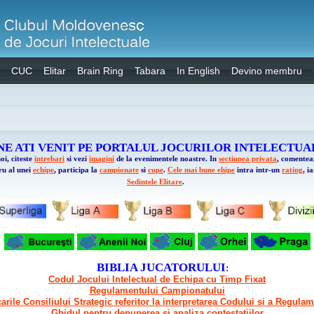
CUC
Elitar
Brain Ring
Tabara
In English
Devino membru
NE ATI VENIT PE PORTALUL JOCURILOR INTELECTUA
oi, citeste
intrebari
si vezi
imagini
de la evenimentele noastre. In
sectiunea privata
, comente
ru al unei
echipe
, participa la
campionate
si
cupe
.
Cele mai bune ehipe
intra intr-un
rating
, i
Sedintele Elitare
.
BIBLIA JUCATORULUI
:
Codul Jocului Intelectual de Echipa cu Timp Fixat
Regulamentului Campionatului
carile Consiliului Strategic referitor la interpretarea Codului si a Regula
Ghidul pentru depunerea si analiza contestatiilor