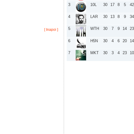
Liosha :
contestatii
3
10L
30
17
8
5
42
Octav :
După Alejandro Falla a fost
descoperit un alt tenisist cu potențiali
4
LAR
30
13
8
9
34
suporteri în comunitate, pe nume Ivan
Dodig, din Croația.
5
WTH
30
7
9
14
23
[ Inapoi ]
Zeleni :
am vrut sa dau search, sorry :)
Zeleni :
slogan logo
6
H5N
30
4
6
20
14
alexdelpier :
Etapa de pe 3 noiembrie
2013 a fost cea mai frumoasa din toata
7
MKT
30
3
4
23
10
istoria campionatelor
Octav :
Vor mai fi. Urmăriți calendarul de
pe site și noutățile de pe pagina de
facebook.
Scarlet :
In anul scoalar 2013-2014, vor
mai fi concursuri?
Octav :
Noroc!
Scarlet :
hey, Salut la toti:)
Octav :
Va fi la toamnă. Probabil în luna
octombrie.