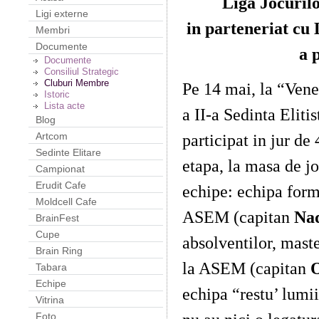
Liga Jocuril
Ligi externe
in parteneriat cu 
Membri
Documente
a 
Documente
Consiliul Strategic
Cluburi Membre
Pe 14 mai, la “Vene
Istoric
Lista acte
a II-a Sedinta Eliti
Blog
participat in jur de
Artcom
Sedinte Elitare
etapa, la masa de jo
Campionat
Erudit Cafe
echipe: echipa forma
Moldcell Cafe
ASEM (capitan
Nad
BrainFest
Cupe
absolventilor, maste
Brain Ring
la ASEM (capitan
O
Tabara
Echipe
echipa “restu’ lumi
Vitrina
Foto