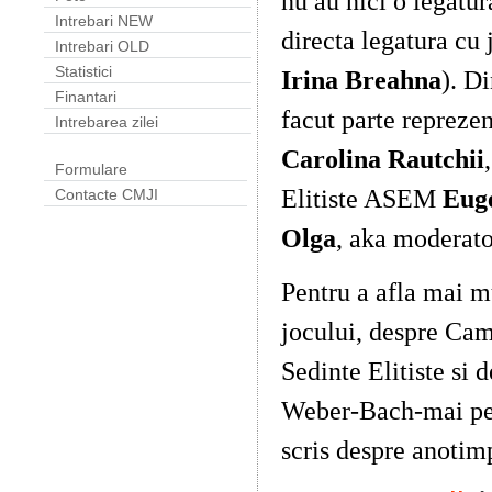
nu au nici o legatu
Intrebari NEW
directa legatura cu 
Intrebari OLD
Statistici
Irina Breahna
). D
Finantari
facut parte reprezen
Intrebarea zilei
Carolina Rautchii
Formulare
Elitiste ASEM
Eug
Contacte CMJI
Olga
, aka moderat
Pentru a afla mai m
jocului, despre Ca
Sedinte Elitiste si 
Weber-Bach-mai pe s
scris despre anotimp