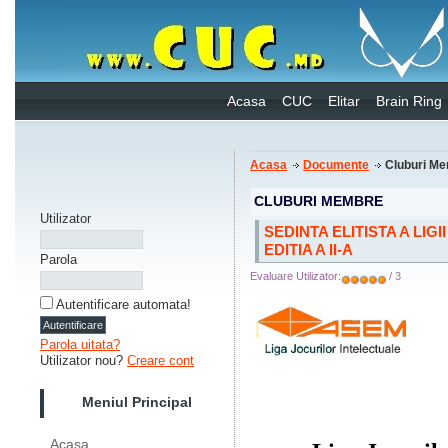
Acasa
CUC
Elitar
Brain Ring
Acasa
Documente
Cluburi M
CLUBURI MEMBRE
Utilizator
SEDINTA ELITISTA A LI
EDITIA A II-A
Parola
Evaluare Utilizator:
/ 3
Autentificare automata!
Parola uitata?
Utilizator nou?
Creare cont
Meniul Principal
Acasa