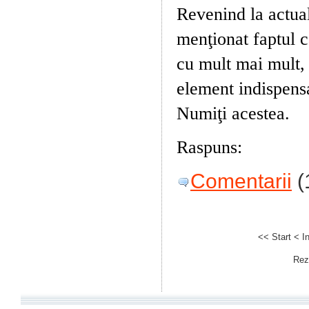
Revenind la actual
menţionat faptul c
cu mult mai mult,
element indispensab
Numiţi acestea.
Raspuns:
Băile pr
Comentarii
(
<< Start
< I
Rezu