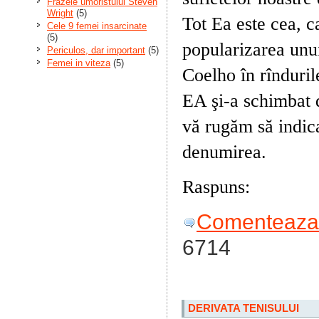
Frazele umoristului Steven
Wright
(5)
Tot Ea este cea, ca
Cele 9 femei insarcinate
(5)
popularizarea unu
Periculos, dar important
(5)
Femei in viteza
(5)
Coelho în rînduril
EA şi-a schimbat 
vă rugăm să indica
denumirea.
Raspuns:
EA este
Comenteaza 
6714
DERIVATA TENISULUI