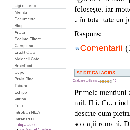
Ligi externe
foloseşte, iar mot
Membri
e în totalitate un
Documente
Blog
Raspuns:
Viaţa
Artcom
Sedinte Elitare
Comentarii
(
Campionat
Erudit Cafe
Moldcell Cafe
BrainFest
Cupe
SPIRIT GALAGIOS
Brain Ring
Evaluare Utilizator:
/ 3
Tabara
Primele mentiuni 
Echipe
Vitrina
mil. II î. Cr., cînd
Foto
descrie cum pietri
Intrebari NEW
Intrebari OLD
soldaţii romani. 
dupa autori
de Marcel Spataru