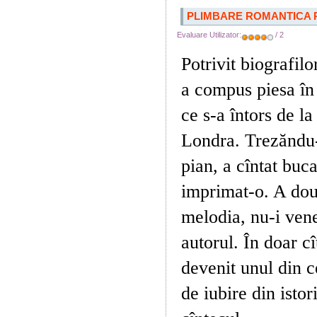
PLIMBARE ROMANTICA 
Evaluare Utilizator:
/ 2
Potrivit biografil
a compus piesa în
ce s-a întors de l
Londra. Trezăndu-s
pian, a cîntat buc
imprimat-o. A dou
melodia, nu-i vene
autorul. În doar cî
devenit unul din 
de iubire din isto