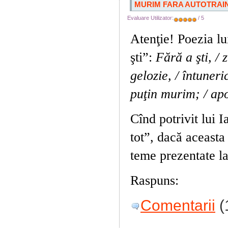
MURIM FARA AUTOTRAI
Evaluare Utilizator:
/ 5
Atenţie! Poezia l
şti”:
Fără a şti, /
gelozie, / întuneri
puţin murim; / apoi
Cînd potrivit lui
tot”, dacă aceasta
teme prezentate la
Raspuns:
Cînd nu
Comentarii
(