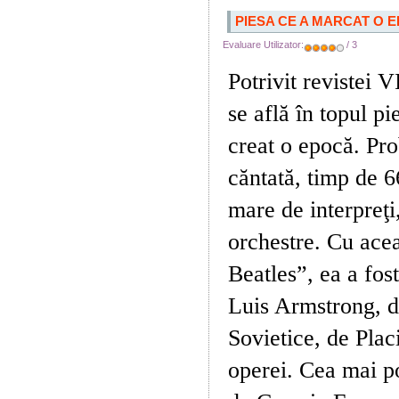
PIESA CE A MARCAT O 
Evaluare Utilizator:
/ 3
Potrivit revistei 
se află în topul p
creat o epocă. Pro
căntată, timp de 6
mare de interpreţi
orchestre. Cu ace
Beatles”, ea a fost
Luis Armstrong, d
Sovietice, de Pla
operei. Cea mai po