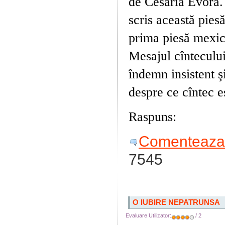
de Cesaria Evora.
scris această pies
prima piesă mexic
Mesajul cîntecului
îndemn insistent ş
despre ce cîntec e
Raspuns:
Besame
Comenteaza 
7545
O IUBIRE NEPATRUNSA
Evaluare Utilizator:
/ 2