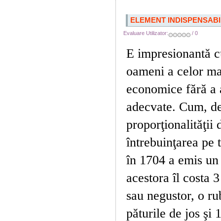
ELEMENT INDISPENSABI
Evaluare Utilizator:
/ 0
E impresionant
ă c
oameni a celor ma
economice fără a 
adecvate. Cum, de
proporţionalităţii d
întrebuinţarea pe t
în 1704 a emis un 
acestora îl costa 
sau negustor, o ru
păturile de jos şi 