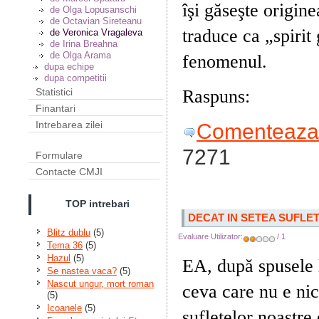
îşi găseşte origine
de Olga Lopusanschi
de Octavian Sireteanu
traduce ca „spirit
de Veronica Vragaleva
de Irina Breahna
de Olga Arama
fenomenul.
dupa echipe
dupa competitii
Raspuns:
Polterge
Statistici
Finantari
Intrebarea zilei
Comenteaza 
7271
Formulare
Contacte CMJI
TOP intrebari
DECAT IN SETEA SUFLE
Blitz dublu
(5)
Evaluare Utilizator:
/ 1
Tema 36
(5)
Hazul
(5)
EA, după spusele 
Se nastea vaca?
(5)
Nascut ungur, mort roman
ceva care nu e nică
(5)
Icoanele
(5)
sufletelor noastre 