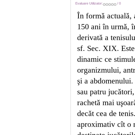
Evaluare Utilizator:
/ 0
În formă actuală, 
150 ani în urmă, 
derivată a tenisul
sf. Sec. XIX. Este
dinamic ce stimule
organizmului, ant
şi a abdomenului. 
sau patru jucători,
rachetă mai uşoară
decăt cea de tenis
aproximativ cît o 