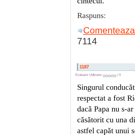
cîntecul.
Raspuns:
Yesterd
Comenteaza 
7114
1187
Evaluare Utilizator:
/ 0
Singurul conducăto
respectat a fost R
dacă Papa nu s-ar 
căsătorit cu una d
astfel capăt unui s