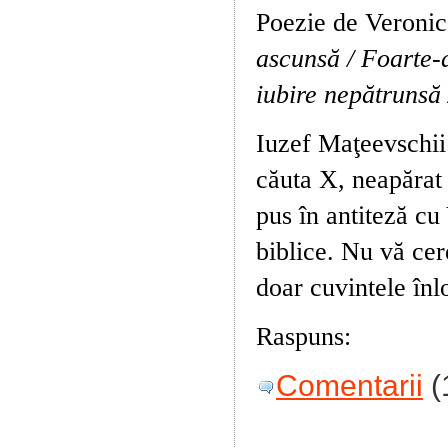
Poezie de Veroni
ascunsă / Foarte-a
iubire nepătrunsă 
Iuzef Maţeevschii
căuta X, neapărat 
pus în antiteză cu 
biblice. Nu vă ce
doar cuvintele înl
Raspuns:
Suflet, 
Comentarii
(