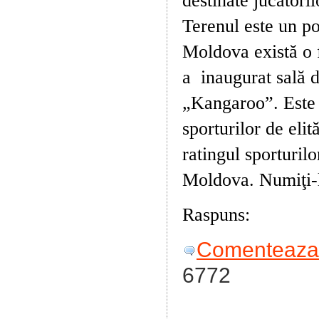
destinate jucătoril
Terenul este un p
Moldova există o f
a
inaugurat sală d
„Kangaroo”. Este 
sporturilor de elit
ratingul sporturilo
Moldova. Numiţi-
Raspuns:
Squash
Comenteaza 
6772