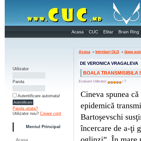
Acasa
CUC
Elitar
Brain Ring
Acasa
Intrebari OLD
dupa auto
DE VERONICA VRAGALEVA
Utilizator
BOALA TRANSMISIBILA 
Parola
Evaluare Utilizator:
/ 7
Cineva spunea că 
Autentificare automata!
epidemică transmi
Parola uitata?
Utilizator nou?
Creare cont
Bartoşevschi susţ
încercare de a-ţi g
Meniul Principal
oglinzi”. În mare 
Acasa