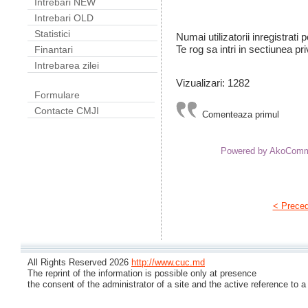
Intrebari NEW
Intrebari OLD
Statistici
Numai utilizatorii inregistrati
Te rog sa intri in sectiunea pri
Finantari
Intrebarea zilei
Vizualizari: 1282
Formulare
Contacte CMJI
Comenteaza primul
Powered by AkoCom
< Prece
All Rights Reserved 2026
http://www.cuc.md
The reprint of the information is possible only at presence
the consent of the administrator of a site and the active reference to a