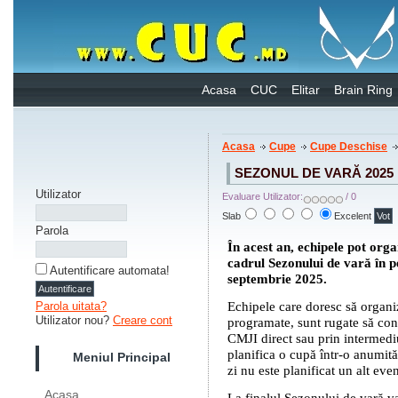
Acasa
CUC
Elitar
Brain Ring
Acasa
Cupe
Cupe Deschise
SEZONUL DE VARĂ 2025
Utilizator
Evaluare Utilizator:
/ 0
Slab
Excelent
Parola
În acest an, echipele pot org
cadrul Sezonului de vară în p
Autentificare automata!
septembrie 2025.
Echipele care doresc să organi
Parola uitata?
Utilizator nou?
Creare cont
programate, sunt rugate să con
CMJI direct sau prin intermediu
planifica o cupă într-o anumită 
Meniul Principal
zi nu este planificat un alt ev
Acasa
La finalul Sezonului de vară va