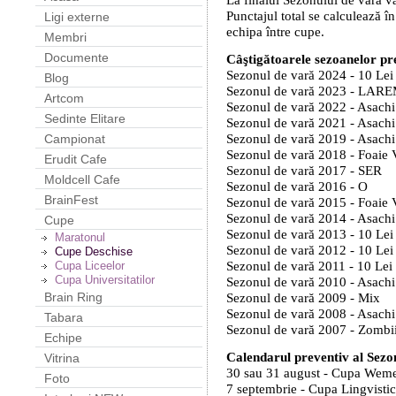
Punctajul total se calculează î
Ligi externe
echipa între cupe.
Membri
Documente
Câştigătoarele sezoanelor pr
Sezonul de vară 2024 - 10 Lei
Blog
Sezonul de vară 2023 - LAR
Artcom
Sezonul de vară 2022 - Asachi
Sedinte Elitare
Sezonul de vară 2021 - Asachi
Sezonul de vară 2019 - Asachi
Campionat
Sezonul de vară 2018 - Foaie 
Erudit Cafe
Sezonul de vară 2017 - SER
Moldcell Cafe
Sezonul de vară 2016 - O
BrainFest
Sezonul de vară 2015 - Foaie 
Sezonul de vară 2014 - Asachi
Cupe
Sezonul de vară 2013 - 10 Lei
Maratonul
Sezonul de vară 2012 - 10 Lei
Cupe Deschise
Sezonul de vară 2011 - 10 Lei
Cupa Liceelor
Cupa Universitatilor
Sezonul de vară 2010 - Asachi
Sezonul de vară 2009 - Mix
Brain Ring
Sezonul de vară 2008 - Asachi
Tabara
Sezonul de vară 2007 - Zombi
Echipe
Calendarul preventiv al Sezo
Vitrina
30 sau 31 august - Cupa Wem
Foto
7 septembrie - Cupa Lingvisti