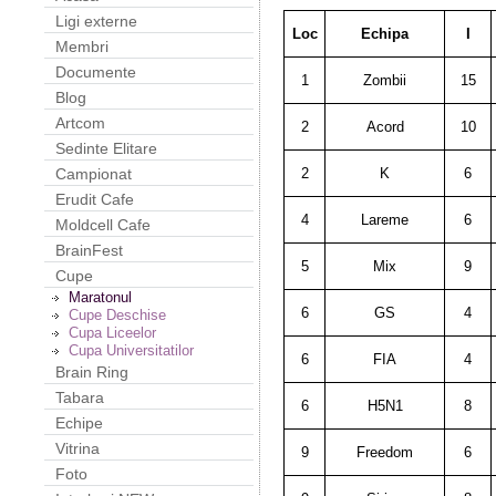
Ligi externe
Loc
Echipa
I
Membri
Documente
1
Zombii
15
Blog
Artcom
2
Acord
10
Sedinte Elitare
2
K
6
Campionat
Erudit Cafe
4
Lareme
6
Moldcell Cafe
BrainFest
5
Mix
9
Cupe
Maratonul
6
GS
4
Cupe Deschise
Cupa Liceelor
Cupa Universitatilor
6
FIA
4
Brain Ring
Tabara
6
H5N1
8
Echipe
Vitrina
9
Freedom
6
Foto