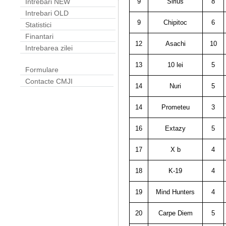
9
Sirius
8
Intrebari NEW
Intrebari OLD
9
Chipitoc
6
Statistici
Finantari
12
Asachi
10
Intrebarea zilei
13
10 lei
5
Formulare
Contacte CMJI
14
Nuri
5
14
Prometeu
3
16
Extazy
5
17
X b
4
18
K-19
4
19
Mind Hunters
4
20
Carpe Diem
5