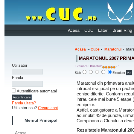
Acasa
CUC
Elitar
Brain Ring
Acasa
Cupe
Maratonul
Mara
MARATONUL 2007 PRIM
Utilizator
Evaluare Utilizator:
/ 1
Slab
Excelent
Parola
Maratonul din primavara anulu
intrucat s-a jucat pe un pachet
Autentificare automata!
echipe diferite. Conform regu
intrau cele mai bune 5 etape (
Parola uitata?
echipelor.
Utilizator nou?
Creare cont
Astfel, castigatoare a Marato
acumulat 49 de puncte, urma
Meniul Principal
Campioana a Clubului a deve
Rezultatele Maratonului 20
Acasa