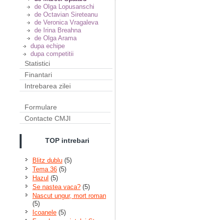
de Olga Lopusanschi
de Octavian Sireteanu
de Veronica Vragaleva
de Irina Breahna
de Olga Arama
dupa echipe
dupa competitii
Statistici
Finantari
Intrebarea zilei
Formulare
Contacte CMJI
TOP intrebari
Blitz dublu
(5)
Tema 36
(5)
Hazul
(5)
Se nastea vaca?
(5)
Nascut ungur, mort roman
(5)
Icoanele
(5)