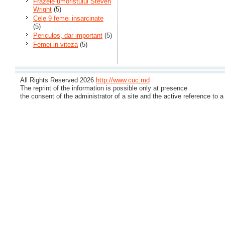
Frazele umoristului Steven
Wright
(5)
Cele 9 femei insarcinate
(5)
Periculos, dar important
(5)
Femei in viteza
(5)
All Rights Reserved 2026
http://www.cuc.md
The reprint of the information is possible only at presence
the consent of the administrator of a site and the active reference to a