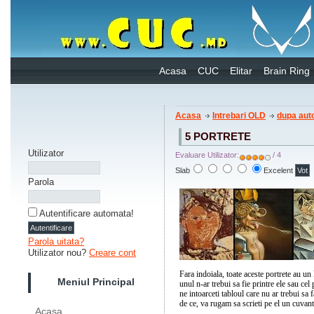
Acasa
CUC
Elitar
Brain Ring
Acasa
Intrebari OLD
dupa auto
5 PORTRETE
Utilizator
Evaluare Utilizator:
/ 4
Slab
Excelent
Parola
Autentificare automata!
Parola uitata?
Utilizator nou?
Creare cont
Fara indoiala, toate aceste portrete au un 
Meniul Principal
unul n-ar trebui sa fie printre ele sau ce
ne intoarceti tabloul care nu ar trebui sa f
de ce, va rugam sa scrieti pe el un cuvant 
Acasa