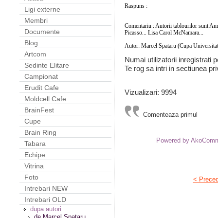
Raspuns :
Toate sunt portrete ale lui Pica
Ligi externe
stanga la dreapta este desenat de insusi P
Membri
Comentariu : Autorii tablourilor sunt
Ame
Documente
Picasso...
Lisa Carol McNamara...
Blog
Autor: Marcel Spataru (Cupa Universitat
Artcom
Numai utilizatorii inregistrati
Sedinte Elitare
Te rog sa intri in sectiunea pri
Campionat
Erudit Cafe
Vizualizari: 9994
Moldcell Cafe
BrainFest
Comenteaza primul
Cupe
Brain Ring
Powered by AkoCom
Tabara
Echipe
Vitrina
Foto
< Prece
Intrebari NEW
Intrebari OLD
dupa autori
de Marcel Spataru