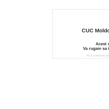
CUC Moldo
Acest 
Va rugam sa i
Nu s-a efectuat co