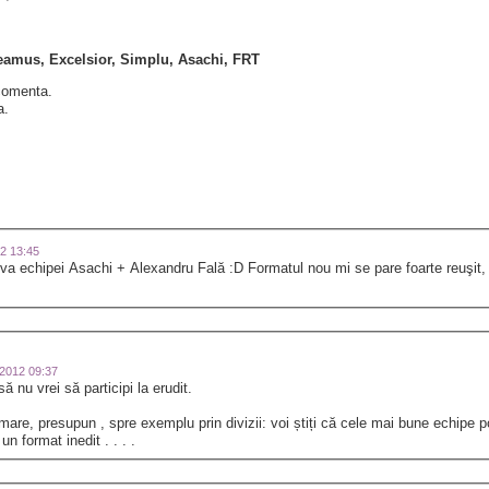
deamus, Excelsior, Simplu, Asachi, FRT
 comenta.
a.
12 13:45
iva echipei Asachi + Alexandru Fală :D Formatul nou mi se pare foarte reuşit, 
1-2012 09:37
ă nu vrei să participi la erudit.
are, presupun , spre exemplu prin divizii: voi știți că cele mai bune echipe pot
n format inedit . . . .