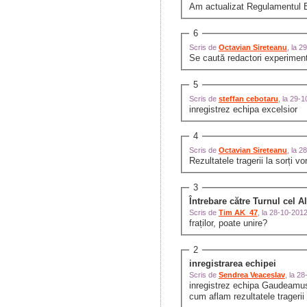
Am actualizat Regulamentul E
6
Scris de
Octavian Sireteanu
, la 
Se caută redactori experimenta
5
Scris de
steffan cebotaru
, la 29-
inregistrez echipa excelsior
4
Scris de
Octavian Sireteanu
, la 
Rezultatele tragerii la sorți vo
3
Întrebare către Turnul cel Al
Scris de
Tim AK_47
, la 28-10-201
fraților, poate unire?
2
inregistrarea echipei
Scris de
Sendrea Veaceslav
, la 2
inregistrez echipa Gaudeamus
cum aflam rezultatele tragerii 