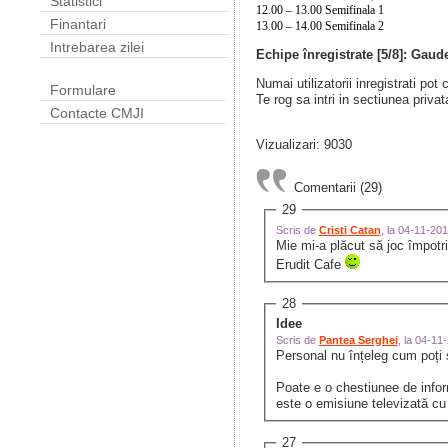
Statistici
12.00 – 13.00 Semifinala 1
Finantari
13.00 – 14.00 Semifinala 2
Intrebarea zilei
Echipe înregistrate [5/8]: Gau
Numai utilizatorii inregistrati pot
Formulare
Te rog sa intri in sectiunea privat
Contacte CMJI
Vizualizari: 9030
Comentarii (29)
29
Scris de
Cristi Catan
, la 04-11-20
Mie mi-a plăcut să joc împotr
Erudit Cafe
28
Idee
Scris de
Pantea Serghei
, la 04-1
Personal nu înțeleg cum poți s
Poate e o chestiunee de inform
este o emisiune televizată cu u
27