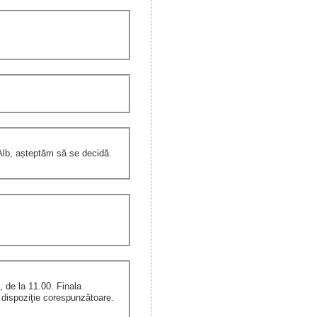
l Alb, așteptăm să se decidă.
 de la 11.00. Finala
i dispoziţie corespunzătoare.