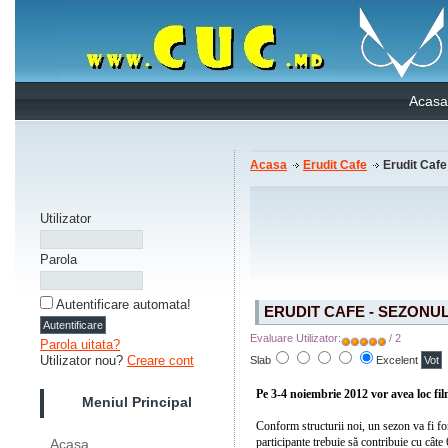
Acasa
Acasa
Erudit Cafe
Erudit Cafe
Utilizator
Parola
Autentificare automata!
ERUDIT CAFE - SEZONUL 
Evaluare Utilizator:
/ 2
Parola uitata?
Utilizator nou?
Creare cont
Slab
Excelent
Pe 3-4 noiembrie 2012
vor avea loc fi
Meniul Principal
Conform structurii noi, un sezon va fi for
participante trebuie să contribuie cu câte
Acasa