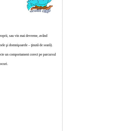
e proprii, sau vin mai devreme, având
nele şi domnişoarele – ţinută de seară).
especte un comportament corect pe parcursul
ocuri.