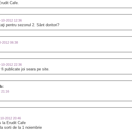
rudit Cafe.
29-10-2012 12:36
ţi pentru sezonul 2. Sânt doritori?
10-2012 06:38
28-10-2012 22:36
r fi publicate joi seara pe site.
b:
2 21:16
8-10-2012 20:46
 la Erudit Cafe
la sorti de la 1 noiembrie