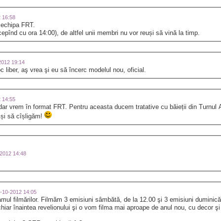
2 16:58
z echipa FRT.
pînd cu ora 14:00), de altfel unii membri nu vor reuși să vină la timp.
-2012 19:14
liber, aş vrea şi eu să încerc modelul nou, oficial.
2 14:55
 dar vrem în format FRT. Pentru aceasta ducem tratative cu băieții din Turnu
 și să cîșligăm!
0-2012 14:48
31-10-2012 14:05
mul filmărilor. Filmăm 3 emisiuni sâmbătă, de la 12.00 şi 3 emisiuni duminică,
chiar înaintea revelionului şi o vom filma mai aproape de anul nou, cu decor ş