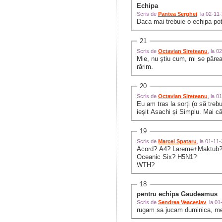
Echipa
Scris de
Pantea Serghei
, la 02-1
Daca mai trebuie o echipa pot
21
Scris de
Octavian Sireteanu
, la 
Mie, nu ştiu cum, mi se păre
rărim.
20
Scris de
Octavian Sireteanu
, la 
Eu am tras la sorți (o să tre
ieșit Asachi și Simplu. Mai 
19
Scris de
Marcel Spataru
, la 01-11
Acord? A4? Lareme+Maktub?
Oceanic Six? H5N1?
WTH?
18
pentru echipa Gaudeamus
Scris de
Sendrea Veaceslav
, la 0
rugam sa jucam duminica, mer