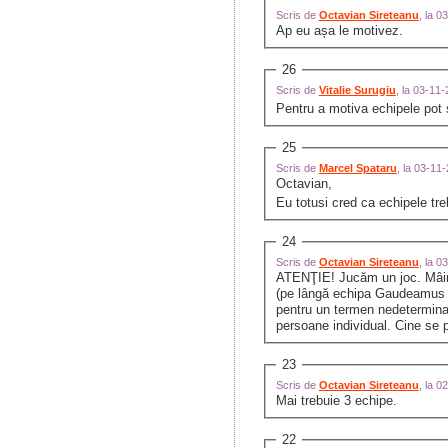
Scris de
Octavian Sireteanu
, la 
Ap eu așa le motivez.
26
Scris de
Vitalie Surugiu
, la 03-11
Pentru a motiva echipele pot 
25
Scris de
Marcel Spataru
, la 03-11
Octavian,
Eu totusi cred ca echipele tr
24
Scris de
Octavian Sireteanu
, la 
ATENŢIE! Jucăm un joc. Mâine
(pe lângă echipa Gaudeamus şi
pentru un termen nedeterminat
persoane individual. Cine se 
23
Scris de
Octavian Sireteanu
, la 
Mai trebuie 3 echipe.
22