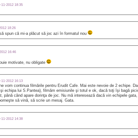
03-11-2012 18:35
-2012 18:26
să spun că mi-a plăcut să joc azi în formatul nou
-2012 16:46
ebuie motivate, nu obligate
03-11-2012 16:13
 vom continua filmările pentru Erudit Cafe. Mai este nevoie de 2 echipe. D
 echipa lui S.Pantea), filmăm emisiunile şi totul e ok, dacă toţi îşi bagă pi
, până când apare dorinţa de joc. Nu mă interesează dacă vin echipele gata,
porneşte să vină, să scrie un mesaj. Gata.
02-11-2012 14:38