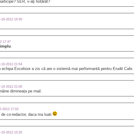
participe? SER, v-aţi hotărât?
30-10-2012 19:30
12 17:47
implu
.
29-10-2012 21:54
din echipa Excelsior a zis că are o sistemă mai performantă pentru Erudit Caf
29-10-2012 21:00
e mâine dimineața pe mail.
10-2012 17:02
te de co-redactor, daca ma luati
29-10-2012 15:25