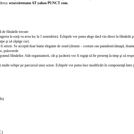
adresa:
octavsireteanu AT yahoo PUNCT com.
 de filmările trecute:
(tragerea la sorţi va avea loc la 1 noiembrie). Echipele vor putea alege dacă vin direct la filmăril
ipe şi să câştige cuci.
or fi stricte. Se acceptă doar haine elegante de seară (domni – costum sau pantaloni/cămaşă, doam
le, puloverele.
amul filmărilor. Atât organizatorii, cât şi jucătorii vor fi rugaţi să fie prezenţi la timp şi să r
ai multe echipe pe parcursul unui sezon. Echipele vor putea face modificări în componenţă între j
lu)
C)