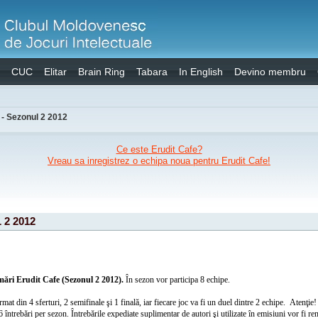
CUC
Elitar
Brain Ring
Tabara
In English
Devino membru
 - Sezonul 2 2012
Ce este Erudit Cafe?
Vreau sa inregistrez o echipa noua pentru Erudit Cafe!
2 2012
lmări Erudit Cafe (Sezonul 2 2012).
În sezon vor participa 8 echipe.
mat din 4 sferturi, 2 semifinale şi 1 finală, iar fiecare joc va fi un duel dintre 2 echipe.
Atenţie!
 6 întrebări per sezon. Întrebările expediate suplimentar de autori şi utilizate în emisiuni vor fi r