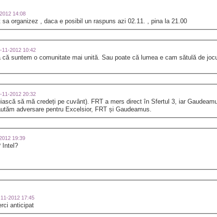
1-2012 14:08
 sa organizez , daca e posibil un raspuns azi 02.11. , pina la 21.00
02-11-2012 10:42
a că suntem o comunitate mai unită. Sau poate că lumea e cam sătulă de jocur
01-11-2012 20:32
buiască să mă credeți pe cuvânt). FRT a mers direct în Sfertul 3, iar Gaudeamu
căutăm adversare pentru Excelsior, FRT și Gaudeamus.
-2012 19:39
 Intel?
1-11-2012 17:45
ci anticipat