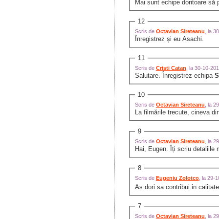
Mai sunt echipe doritoare să 
12
Scris de
Octavian Sireteanu
, la 
Înregistrez și eu Asachi.
11
Scris de
Cristi Catan
, la 30-10-20
Salutare. Înregistrez echipa
S
10
Scris de
Octavian Sireteanu
, la 
La filmările trecute, cineva 
9
Scris de
Octavian Sireteanu
, la 
Hai, Eugen. Îți scriu detaliil
8
Scris de
Eugeniu Zolotco
, la 29-
As dori sa contribui in calita
7
Scris de
Octavian Sireteanu
, la 