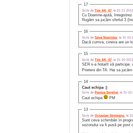
17
Scris de
Tim AK_47
, la 01-11-201
Cu Doamne-ajută, înregistre
Rugăm sa jucăm sfertul 3 (înce
16
Scris de
Sava Stanislav
, la 31-10
Dacă cumva, cineva are un loc 
15
Scris de
Tim AK_47
, la 31-10-201
SER s-a hotarît să participe,
Prieteni din TA: Hai sa jucăm
14
Caut echipa :)
Scris de
Pantea Serghei
, la 31-1
Caut echipa
PM .
13
Scris de
Octavian Sireteanu
, la 
Sunt ceva schimbări în progra
sezonului va fi pusă pe post 