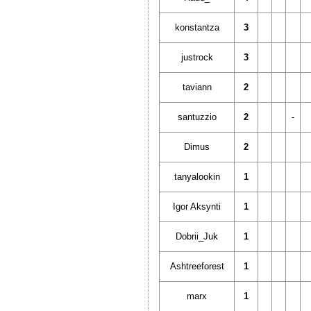
konstantza
3
justrock
3
taviann
2
santuzzio
2
-
Dimus
2
tanyalookin
1
Igor Aksynti
1
Dobrii_Juk
1
Ashtreeforest
1
marx
1