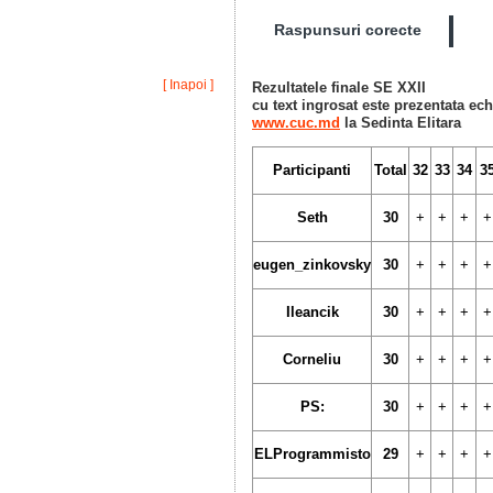
Raspunsuri corecte
[ Inapoi ]
Rezultatele finale SE XXII
cu text ingrosat este prezentata ec
www.cuc.md
la Sedinta Elitara
Participanti
Total
32
33
34
3
Seth
30
+
+
+
+
eugen_zinkovsky
30
+
+
+
+
Ileancik
30
+
+
+
+
Corneliu
30
+
+
+
+
PS:
30
+
+
+
+
ELProgrammisto
29
+
+
+
+