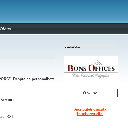
Oferta
PORC”. Despre ce personalitate
On-line
Porcului".
Aici puteti discuta
intrebarea zilei
tara XXI.