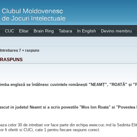
CUC
Elitar
Brain Ring
Tabara
In English
Devino membru
Intrebarea 7 + raspuns
+ RASPUNS
n limba engleză se întâlnesc cuvintele românești ”NEAMȚ”, ”ROATĂ” și ”
scut in judetul Neamt si a scris povestile "Mos Ion Roata" si "Povestea 
baza celor 30 de intrebari vor face parte din echipa www.cuc.md la Sedinta Eli
vor fi oferiti si CUCi, cate 1 pentru fiecare raspuns corect.