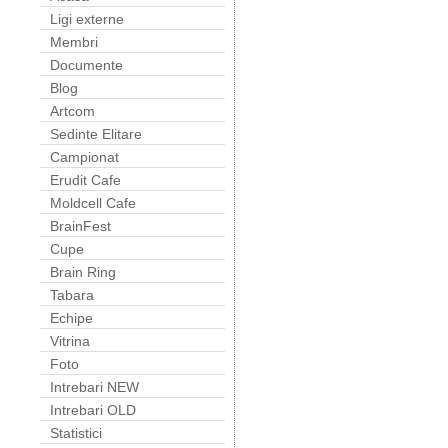
Ligi externe
Membri
Documente
Blog
Artcom
Sedinte Elitare
Campionat
Erudit Cafe
Moldcell Cafe
BrainFest
Cupe
Brain Ring
Tabara
Echipe
Vitrina
Foto
Intrebari NEW
Intrebari OLD
Statistici