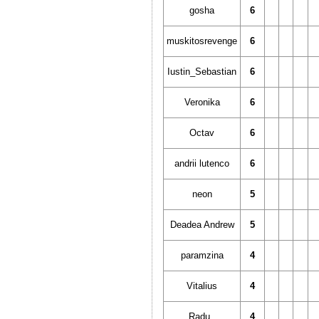
gosha
6
muskitosrevenge
6
Iustin_Sebastian
6
Veronika
6
Octav
6
andrii lutenco
6
neon
5
Deadea Andrew
5
paramzina
4
Vitalius
4
Radu_
4