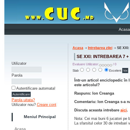
Acasa
Acasa
Intrebarea zilei
SE XXI: 
SE XXI: INTREBAREA 7 
Utilizator
Evaluare Utilizator:
/ 0
Slab
Excelent
Parola
Într-un articol enciclopedic î
este articolul?
Autentificare automata!
Raspuns: Ion Creanga
Parola uitata?
Comentariu: Ion Creanga s-a na
Utilizator nou?
Creare cont
Discuta aceasta intrebare
aici
.
Meniul Principal
Nota: Cei mai buni 6 jucatori pe 
La sfarsitul celor 30 de intrebari 
Acasa