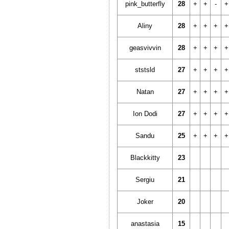
pink_butterfly
28
+
+
-
+
Aliny
28
+
+
+
+
geasvivvin
28
+
+
+
+
ststsld
27
+
+
+
+
Natan
27
+
+
+
+
Ion Dodi
27
+
+
+
+
Sandu
25
+
+
+
+
Blackkitty
23
Sergiu
21
Joker
20
anastasia
15