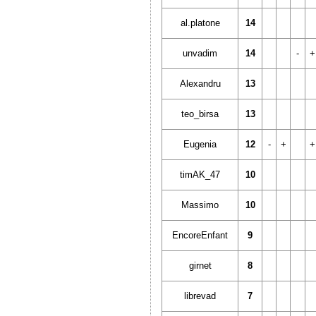
al.platone
14
unvadim
14
-
+
Alexandru
13
teo_birsa
13
Eugenia
12
-
+
+
timAK_47
10
Massimo
10
EncoreEnfant
9
girnet
8
librevad
7