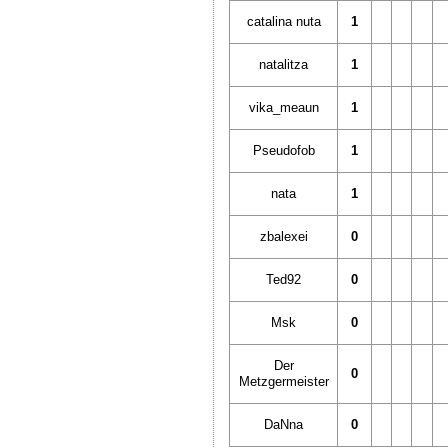
catalina nuta
1
natalitza
1
vika_meaun
1
Pseudofob
1
nata
1
zbalexei
0
Ted92
0
Msk
0
Der
0
Metzgermeister
DaNna
0