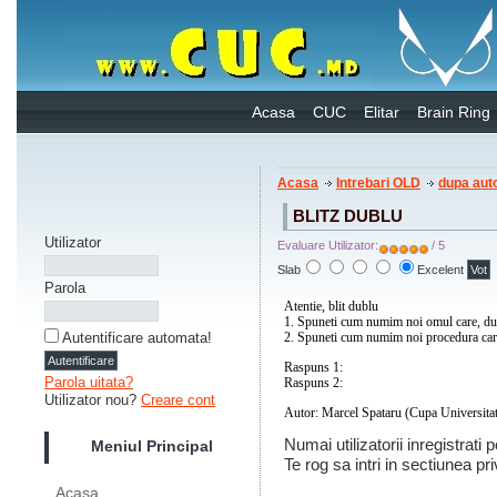
Acasa
CUC
Elitar
Brain Ring
Acasa
Intrebari OLD
dupa auto
BLITZ DUBLU
Utilizator
Evaluare Utilizator:
/ 5
Slab
Excelent
Parola
Atentie, blit dublu
1. Spuneti cum numim noi omul care, dup
2. Spuneti cum numim noi procedura care,
Autentificare automata!
Raspuns 1:
Chirurg,
heiro – mana, ergo
Parola uitata?
Raspuns 2:
Anestezie
Utilizator nou?
Creare cont
Autor: Marcel Spataru (Cupa Universitat
Numai utilizatorii inregistrati
Meniul Principal
Te rog sa intri in sectiunea pri
Acasa