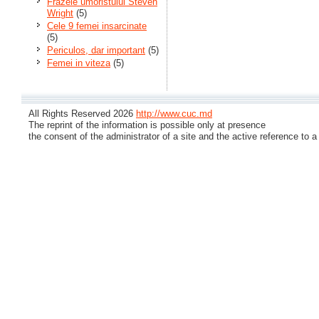
Frazele umoristului Steven
Wright
(5)
Cele 9 femei insarcinate
(5)
Periculos, dar important
(5)
Femei in viteza
(5)
All Rights Reserved 2026
http://www.cuc.md
The reprint of the information is possible only at presence
the consent of the administrator of a site and the active reference to a