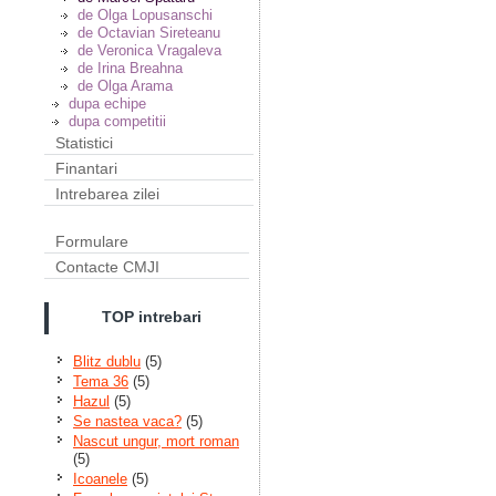
de Olga Lopusanschi
de Octavian Sireteanu
de Veronica Vragaleva
de Irina Breahna
de Olga Arama
dupa echipe
dupa competitii
Statistici
Finantari
Intrebarea zilei
Formulare
Contacte CMJI
TOP intrebari
Blitz dublu
(5)
Tema 36
(5)
Hazul
(5)
Se nastea vaca?
(5)
Nascut ungur, mort roman
(5)
Icoanele
(5)