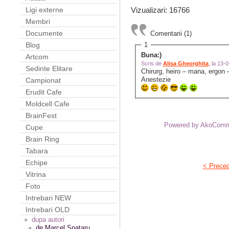
Vizualizari: 16766
Ligi externe
Membri
Documente
Comentarii (1)
1
Blog
Buna:)
Artcom
Scris de
Alisa Gheorghita
, la 13
Sedinte Elitare
Chirurg, heiro – mana, ergo
Anestezie
Campionat
Erudit Cafe
Moldcell Cafe
BrainFest
Powered by AkoCom
Cupe
Brain Ring
Tabara
Echipe
< Prece
Vitrina
Foto
Intrebari NEW
Intrebari OLD
dupa autori
de Marcel Spataru