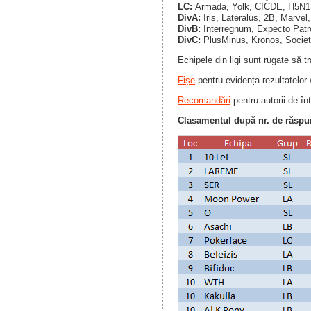
LC:
Armada, Yolk, CICDE, H5N1,
DivA:
Iris, Lateralus, 2B, Marvel,
DivB:
Interregnum, Expecto Patro
DivC:
PlusMinus, Kronos, Societ
Echipele din ligi sunt rugate să t
Fișe
pentru evidența rezultatelor 
Recomandări
pentru autorii de înt
Clasamentul după nr. de răspun