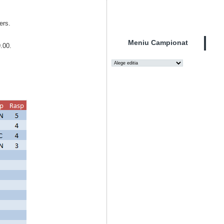
ers.
Meniu Campionat
9.00.