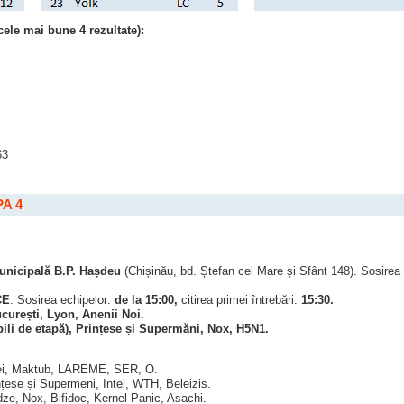
ele mai bune 4 rezultate):
63
A 4
unicipală B.P. Hașdeu
(Chișinău, bd. Ștefan cel Mare și Sfânt 148). Sosirea
CE
. Sosirea echipelor:
de la 15:00,
citirea primei întrebări:
15:30.
curești, Lyon, Anenii Noi.
ili de etapă), Prințese și Supermăni, Nox, H5N1.
Lei, Maktub, LAREME, SER, O.
țese și Supermeni, Intel, WTH, Beleizis.
ze, Nox, Bifidoc, Kernel Panic, Asachi.