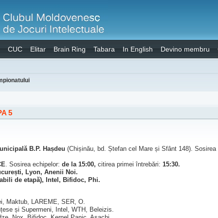
CUC
Elitar
Brain Ring
Tabara
In English
Devino membru
pionatului
A 5
unicipală B.P. Hașdeu
(Chișinău, bd. Ștefan cel Mare și Sfânt 148). Sosirea
CE
. Sosirea echipelor:
de la 15:00,
citirea primei întrebări:
15:30.
curești, Lyon, Anenii Noi.
li de etapă), Intel, Bifidoc, Phi.
Lei, Maktub, LAREME, SER, O.
țese și Supermeni, Intel, WTH, Beleizis.
ze, Nox, Bifidoc, Kernel Panic, Asachi.