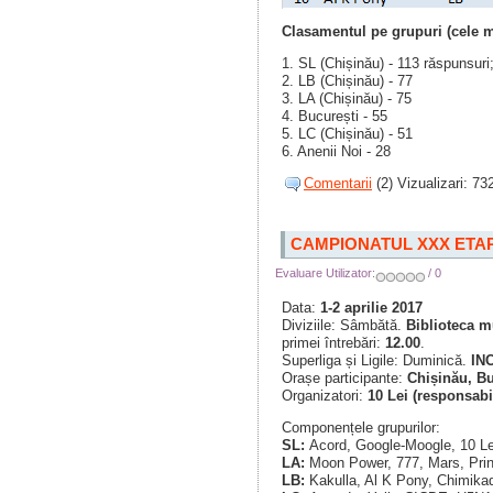
Clasamentul pe grupuri (cele m
1. SL (Chișinău) - 113 răspunsuri
2. LB (Chișinău) - 77
3. LA (Chișinău) - 75
4. București - 55
5. LC (Chișinău) - 51
6. Anenii Noi - 28
Comentarii
(2) Vizualizari: 73
CAMPIONATUL XXX ETAP
Evaluare Utilizator:
/ 0
Data:
1-2 aprilie 2017
Diviziile: Sâmbătă.
Biblioteca m
primei întrebări:
12.00
.
Superliga și Ligile: Duminică.
IN
Orașe participante:
Chișinău, Bu
Organizatori:
10 Lei (responsabi
Componențele grupurilor:
SL:
Acord, Google-Moogle, 10 
LA:
Moon Power, 777, Mars, Prin
LB:
Kakulla, Al K Pony, Chimikad