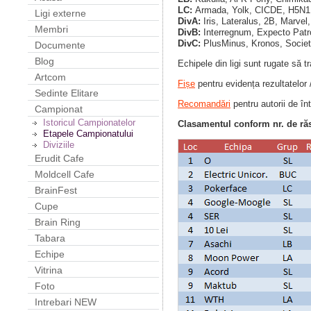
LC:
Armada, Yolk, CICDE, H5N1,
Ligi externe
DivA:
Iris, Lateralus, 2B, Marvel,
Membri
DivB:
Interregnum, Expecto Patro
DivC:
PlusMinus, Kronos, Society
Documente
Blog
Echipele din ligi sunt rugate să t
Artcom
Fișe
pentru evidența rezultatelor 
Sedinte Elitare
Recomandări
pentru autorii de înt
Campionat
Istoricul Campionatelor
Clasamentul conform nr. de ră
Etapele Campionatului
Diviziile
Erudit Cafe
Moldcell Cafe
BrainFest
Cupe
Brain Ring
Tabara
Echipe
Vitrina
Foto
Intrebari NEW