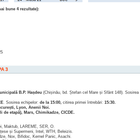
ai bune 4 rezultate):
;
25
A 3
unicipală B.P. Hașdeu
(Chișinău, bd. Ștefan cel Mare și Sfânt 148). Sosirea
CE
. Sosirea echipelor:
de la 15:00,
citirea primei întrebări:
15:30.
curești, Lyon, Anenii Noi.
li de etapă), Mars, Chimikadze, CICDE.
Lei, Maktub, LAREME, SER, O.
țese și Supermeni, Intel, WTH, Beleizis.
ze, Nox, Bifidoc, Kernel Panic, Asachi.