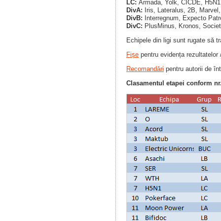
LC:
Armada, Yolk, CICDE, H5N1,
DivA:
Iris, Lateralus, 2B, Marvel,
DivB:
Interregnum, Expecto Patro
DivC:
PlusMinus, Kronos, Societ
Echipele din ligi sunt rugate să t
Fișe
pentru evidența rezultatelor 
Recomandări
pentru autorii de înt
Clasamentul etapei conform nr.