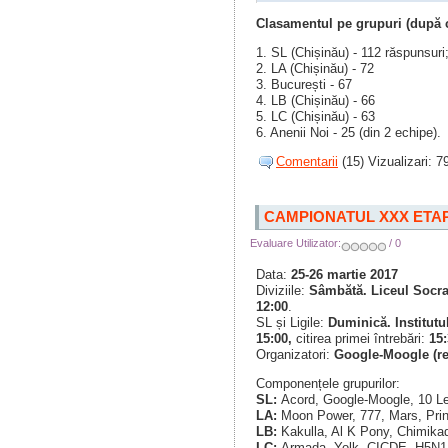
Clasamentul pe grupuri (după c
1. SL (Chișinău) - 112 răspunsuri
2. LA (Chișinău) - 72
3. București - 67
4. LB (Chișinău) - 66
5. LC (Chișinău) - 63
6. Anenii Noi - 25 (din 2 echipe).
Comentarii
(15) Vizualizari: 7
CAMPIONATUL XXX ETAP
Evaluare Utilizator:
/ 0
Data:
25-26 martie 2017
Diviziile:
Sâmbătă. Liceul Socrat
12:00
.
SL și Ligile:
Duminică.
Institut
15:00,
citirea primei întrebări:
15:
Organizatori:
Google-Moogle (res
Componențele grupurilor:
SL:
Acord, Google-Moogle, 10 
LA:
Moon Power, 777, Mars, Prin
LB:
Kakulla, Al K Pony, Chimikad
LC:
Armada, Yolk, CICDE, H5N1,