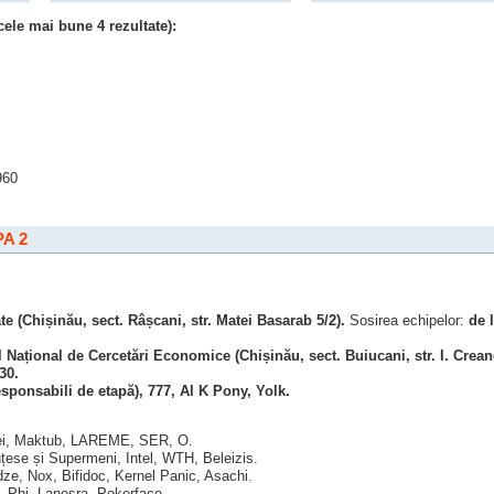
ele mai bune 4 rezultate):
;
960
A 2
e (Chișinău, sect. Râșcani, str. Matei Basarab 5/2).
Sosirea echipelor:
de 
ul Național de Cercetări Economice (Chișinău, sect. Buiucani, str. I. Crea
30.
ponsabili de etapă), 777, Al K Pony, Yolk.
Lei, Maktub, LAREME, SER, O.
țese și Supermeni, Intel, WTH, Beleizis.
ze, Nox, Bifidoc, Kernel Panic, Asachi.
 Phi, Lanesra, Pokerface.