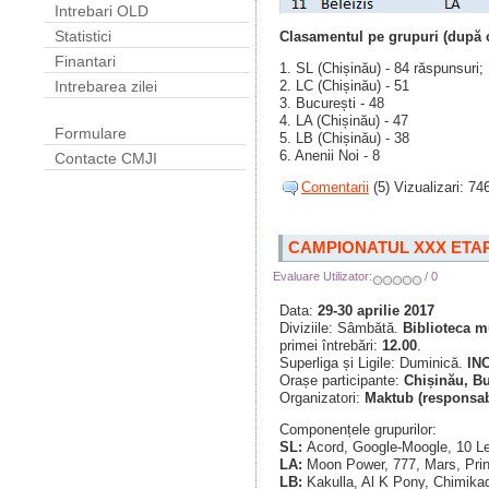
Intrebari OLD
Statistici
Clasamentul pe grupuri (după c
Finantari
1. SL (Chișinău) - 84 răspunsuri;
2. LC (Chișinău) - 51
Intrebarea zilei
3. București - 48
4. LA (Chișinău) - 47
Formulare
5. LB (Chișinău) - 38
6. Anenii Noi - 8
Contacte CMJI
Comentarii
(5) Vizualizari: 74
CAMPIONATUL XXX ETAP
Evaluare Utilizator:
/ 0
Data:
29-30 aprilie 2017
Diviziile: Sâmbătă.
Biblioteca m
primei întrebări:
12.00
.
Superliga și Ligile: Duminică.
IN
Orașe participante:
Chișinău, Bu
Organizatori:
Maktub (responsab
Componențele grupurilor:
SL:
Acord, Google-Moogle, 10 
LA:
Moon Power, 777, Mars, Prin
LB:
Kakulla, Al K Pony, Chimikad