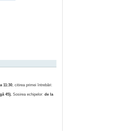
la 11:30
, citirea primei întrebări:
ngă 45).
Sosirea echipelor:
de la