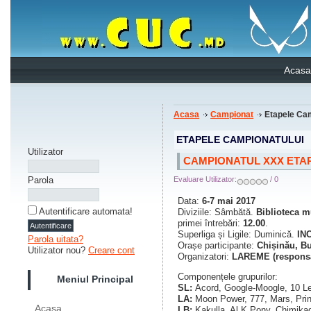
Acasa
Acasa
Campionat
Etapele Cam
ETAPELE CAMPIONATULUI
Utilizator
CAMPIONATUL XXX ETAP
Parola
Evaluare Utilizator:
/ 0
Data:
6-7 mai 2017
Autentificare automata!
Diviziile: Sâmbătă.
Biblioteca m
primei întrebări:
12.00
.
Superliga și Ligile: Duminică.
IN
Parola uitata?
Orașe participante:
Chișinău, Bu
Utilizator nou?
Creare cont
Organizatori:
LAREME (responsabi
Componențele grupurilor:
Meniul Principal
SL:
Acord, Google-Moogle, 10 
LA:
Moon Power, 777, Mars, Prin
Acasa
LB:
Kakulla, Al K Pony, Chimikad