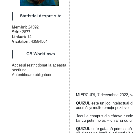
Statistici despre site
Membri:
24592
Stiri:
2877
Linkuri:
14
Vizitatori:
43594564
CB Workflows
Accesul restrictionat la aceasta
sectiune.
Autentificare obligatorie.
MIERCURI, 7 decembrie 2022, va
QUIZUL
este un joc intelectual 
acerbă și multe emoții pozitive.
Jocul e compus din câteva runde t
Iar cu puțin noroc – chiar și cu u
QUIZUL
este gata să primească ju