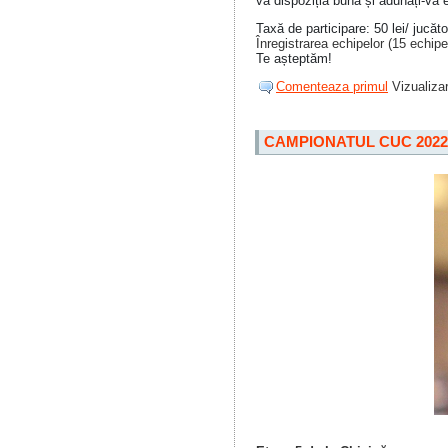
vă dispoziția bună și adunați-vă e
Taxă de participare: 50 lei/ jucăto
Înregistrarea echipelor (15 echipe
Te așteptăm!
Comenteaza primul
Vizualizar
CAMPIONATUL CUC 2022T