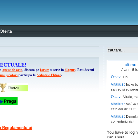
Oferta
LECTUALE!
ultimu
7 ani, 9 l
za
opere de arta
, discuta pe
forum
si scrie in
bloguri
. Poti deveni
uni jucatori
participa la
Sedintele Elitare
.
Octav :
Hai
Vitalius :
Intr-o b
sa trec si eu pe-a
Octav :
Vitalie, ma
Vitalius :
ViaÈ›a 
este dor de CUC
Vitalius :
Demult 
comentariu aici.
i a Regulamentului
timAK_47 :
db.c
You have to login
timeout. Cine poat
can shout!