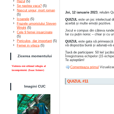
Hazul
(5)
Se nastea vaca?
(5)
Nascut ungur, mort roman
Joi, 12 ianuarie 2023
, reluăm Qu
(5)
Icoanele
(5)
QUIZUL
este un joc intelectual 
acerbă și multe emoții pozitive.
Frazele umoristului Steven
Wright
(5)
Jocul e compus din câteva runde t
Cele 9 femei insarcinate
Iar cu puțin noroc – chiar și cu u
(5)
Periculos, dar important
(5)
QUIZUL
este gata să primească ju
vă dispoziția bună și adunați-vă 
Femei in viteza
(5)
Taxă de participare: 50 lei/ jucăto
Zicerea momentului
Înregistrarea echipelor (15 echipe
Te așteptăm!
Violenta este ultimul refugiu al
Comenteaza primul
Vizualizar
incompetentei. (Isaac Asimov)
QUIZUL #11
Imagini CUC