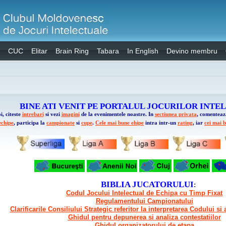
CUC
Elitar
Brain Ring
Tabara
In English
Devino membru
BINE ATI VENIT PE PORTALUL JOCURILOR INTE
i, citeste
intrebari
si vezi
imagini
de la evenimentele noastre. In
sectiunea privata
, comentea
echipe
, participa la
campionate
si
cupe
.
Cele mai bune ehipe
intra intr-un
rating
, iar
cei mai b
BIBLIA JUCATORULUI
:
Codul Jocului Intelectual de Echipa cu Timp Fixat
Regulamentului Campionatului
Clarificarile Consiliului Strategic referitor la interpretarea Codului s
Ghidul pentru depunerea si analiza contestatiilor
Ghidul organizatorului de etapa