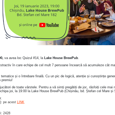
00,
va avea loc Quizul #14, la
Lake House BrewPub
.
distractiv în care echipe de cel mult 7 persoane încearcă să acumuleze cât ma
ematice și o întrebare finală. Cu un pic de logică, atenție și cunoștințe gene
n premiu!
cători de toate vârstele. Pentru a vă simți pregătiți de joc, răsfoiți cele mai rec
echipa joi, la 19:00 la Lake House BrewPub (Chișinău, bd. Ștefan cel Mare și 
r.
e): pe acest
LINK
i: 2428