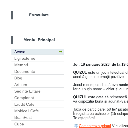
Formulare
Meniul Principal
Acasa
Ligi externe
Joi, 19 ianuarie 2023, de la 19:
Membri
Documente
QUIZUL
este un joc intelectual 
acerbă și multe emoții pozitive.
Blog
Artcom
Jocul e compus din câteva runde t
Iar cu puțin noroc – chiar și cu u
Sedinte Elitare
QUIZUL
este gata să primească ju
Campionat
vă dispoziția bună și adunați-vă 
Erudit Cafe
Taxă de participare: 50 lei/ jucăto
Moldcell Cafe
Înregistrarea echipelor (15 echip
BrainFest
Te așteptăm!
Cupe
Comenteaza primul
Vizualizar