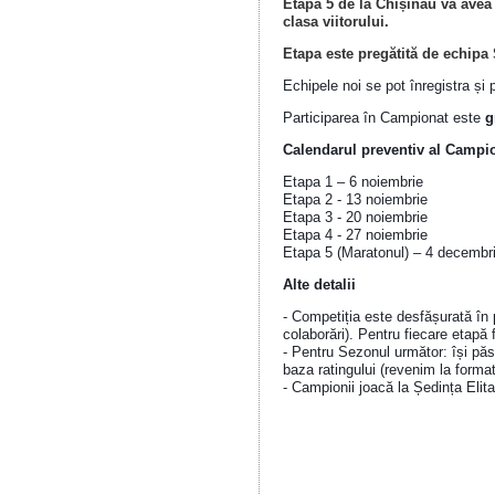
Etapa 5 de la Chișinău va avea l
clasa viitorului.
Etapa este pregătită de echipa
Echipele noi se pot înregistra ș
Participarea în Campionat este
g
Calendarul preventiv al Campi
Etapa 1 – 6 noiembrie
Etapa 2 - 13 noiembrie
Etapa 3 - 20 noiembrie
Etapa 4 - 27 noiembrie
Etapa 5 (Maratonul) – 4 decembr
Alte detalii
- Competiția este desfășurată în p
colaborări). Pentru fiecare etapă f
- Pentru Sezonul următor: își pă
baza ratingului (revenim la forma
- Campionii joacă la Ședința Elita