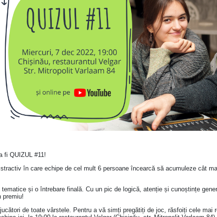
 fi QUIZUL #11!
distractiv în care echipe de cel mult 6 persoane încearcă să acumuleze cât ma
ematice și o întrebare finală. Cu un pic de logică, atenție și cunoștințe gene
n premiu!
cători de toate vârstele. Pentru a vă simți pregătiți de joc, răsfoiți cele mai rec