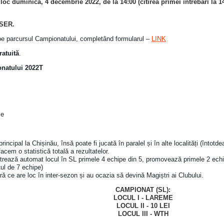
oc duminică, 4 decembrie 2022, de la 14:00 (citirea primei întrebări la 14
 SER.
i pe parcursul Campionatului, completând formularul –
LINK
ratuită
.
onatului 2022T
ie
rincipal la Chișinău, însă poate fi jucată în paralel și în alte localități (înto
acem o statistică totală a rezultatelor.
strează automat locul în SL primele 4 echipe din 5, promovează primele 2 echi
tul de 7 echipe)
ră ce are loc în inter-sezon și au ocazia să devină Magiștri ai Clubului.
CAMPIONAT (SL):
LOCUL I - LAREME
LOCUL II - 10 LEI
LOCUL III - WTH