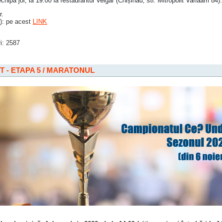
chipa joi, la 19:00 la restaurantul Velgar (Chișinău, str. Mitropolit Varlaam 84).
r.
): pe acest
LINK
i: 2587
 - ETAPA 5 / MARATONUL