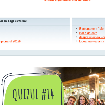
u in Ligi externe
E-abonament "Moni
Baza de date
despre uniunea vo
ampionatul 2019P
luceafarul-variant