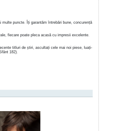
i multe puncte. Îți garantăm întrebări bune, concurență
rale, fiecare poate pleca acasă cu impresii excelente.
ente titluri de știri, ascultați cele mai noi piese, luați-
Sfânt 182).