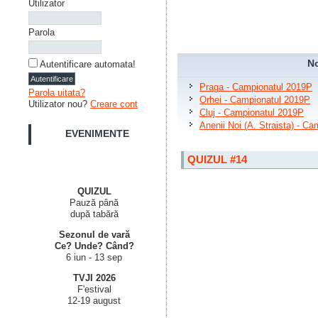
Utilizator
Parola
No
Autentificare automata!
Praga - Campionatul 2019P
Parola uitata?
Orhei - Campionatul 2019P
Utilizator nou?
Creare cont
Cluj - Campionatul 2019P
Anenii Noi (A. Straista) - C
EVENIMENTE
QUIZUL #14
QUIZUL
Pauză până
după tabără
Sezonul de vară
Ce? Unde? Când?
6 iun - 13 sep
TVJI 2026
F'estival
12-19 august