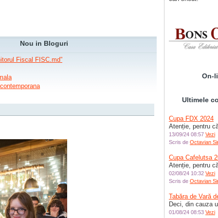
Vitalius :
Așa o în
Dacă tot avem ca
organizate prin Bu
Praga, Anenii Noi, 
redenumim (sau cu
Nou in Bloguri
rebranding) Club
Jocuri Intelectual
torul Fiscal FISC.md”
atotcuprinzător? 
Moldovenesc să
On-l
mala
Octav :
Am actuali
a contemporana
Randamentul dupa
Octav :
Am actual
Ultimele c
Randamentul dupÄ
Octav :
Cupa FDX 2024
Formularu
Atenție, pentru c
Doggyb0w :
Salu
13/09/24 08:57
Vezi
contestare la rezul
Scris de
Octavian Si
aÈ™ putea scrie 
Octav :
Cupa Cafelutsa 
Am actuali
Atenție, pentru că
etapa 3.
02/08/24 10:32
Vezi
Octav :
Am actuali
Scris de
Octavian Si
mariabirsan :
mu
Tabăra de Vară de
încerca :)
Deci, din cauza un
Octav :
Vino la v
01/08/24 08:53
Vezi
și cred că găsești