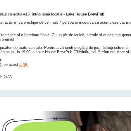
izul cu ediția #13, într-o nouă locație -
Lake House BrewPub
.
distractiv în care echipe de cel mult 7 persoane încearcă să acumuleze cât ma
ematice și o întrebare finală. Cu un pic de logică, atenție și cunoștințe gene
n premiu!
cători de toate vârstele. Pentru a vă simți pregătiți de joc, răsfoiți cele mai rec
echipa joi, la 19:00 la Lake House BrewPub (Chișinău, bd. Ștefan cel Mare și 
r.
): pe acest
LINK
i: 2455