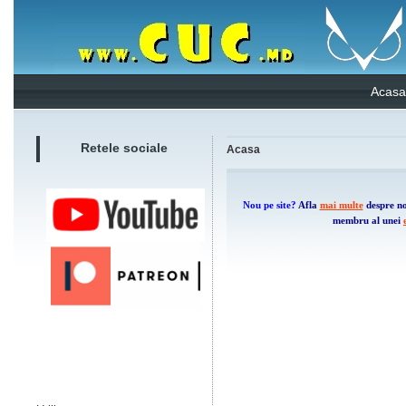
Acasa
Retele sociale
Acasa
Nou pe site?
Afla
mai multe
despre no
membru al unei