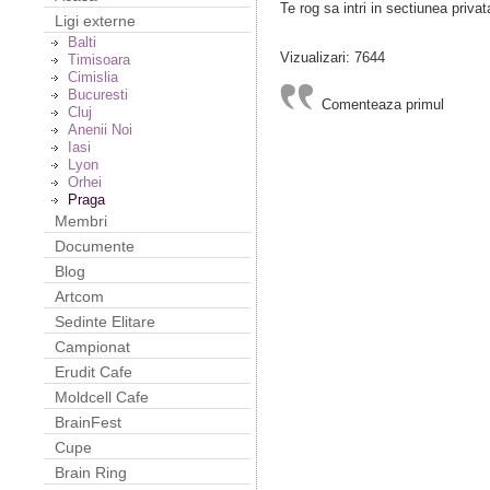
Te rog sa intri in sectiunea privat
Ligi externe
Balti
Vizualizari: 7644
Timisoara
Cimislia
Bucuresti
Comenteaza primul
Cluj
Anenii Noi
Iasi
Lyon
Orhei
Praga
Membri
Documente
Blog
Artcom
Sedinte Elitare
Campionat
Erudit Cafe
Moldcell Cafe
BrainFest
Cupe
Brain Ring