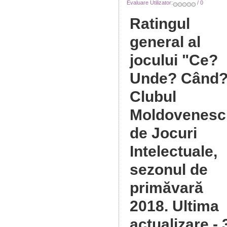
Evaluare Utilizator:
/ 0
Ratingul
general al
jocului "Ce?
Unde? Când?
Clubul
Moldovenesc
de Jocuri
Intelectuale,
sezonul de
primăvară
2018
. Ultima
actualizare - 