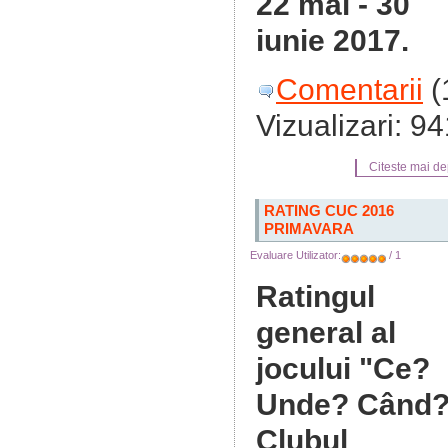
22 mai - 30
iunie 2017.
Comentarii
(
Vizualizari: 9
Citeste mai dep
RATING CUC 2016
PRIMAVARA
Evaluare Utilizator:
/ 1
Ratingul
general al
jocului "Ce?
Unde? Când?
Clubul