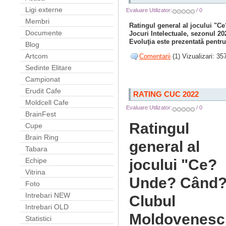
Ligi externe
Evaluare Utilizator:
/ 0
Membri
Ratingul general al jocului "
Documente
Jocuri Intelectuale, sezonul 20
Evoluţia este prezentată pentr
Blog
Artcom
Comentarii
(1) Vizualizari: 35
Sedinte Elitare
Campionat
Erudit Cafe
RATING CUC 2022
Moldcell Cafe
Evaluare Utilizator:
/ 0
BrainFest
Ratingul
Cupe
Brain Ring
general al
Tabara
jocului "Ce?
Echipe
Vitrina
Unde? Când?
Foto
Intrebari NEW
Clubul
Intrebari OLD
Moldovenesc
Statistici