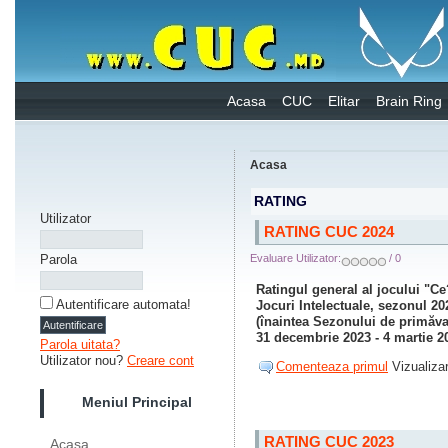
Acasa
CUC
Elitar
Brain Ring
Acasa
RATING
Utilizator
RATING CUC 2024
Parola
Evaluare Utilizator:
/ 0
Ratingul general al jocului "
Autentificare automata!
Jocuri Intelectuale, sezonul 20
(înaintea Sezonului de primăva
31 decembrie 2023 - 4 martie 2
Parola uitata?
Utilizator nou?
Creare cont
Comenteaza primul
Vizualizar
Meniul Principal
RATING CUC 2023
Acasa