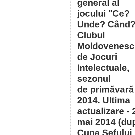
general al
jocului "Ce?
Unde? Când?
Clubul
Moldovenesc
de Jocuri
Intelectuale,
sezonul
de primăvară
2014
. Ultima
actualizare - 
mai 2014 (du
Cupa Șefului