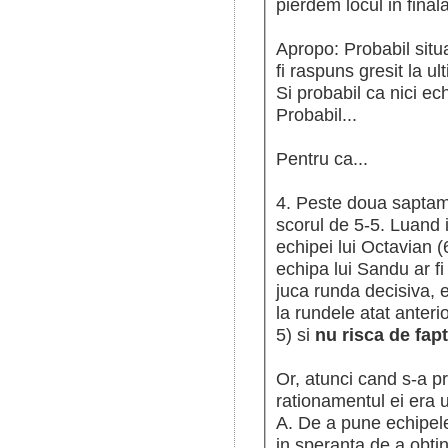
pierdem locul in final
Apropo: Probabil situa
fi raspuns gresit la ul
Si probabil ca nici ec
Probabil...
Pentru ca...
4. Peste doua saptam
scorul de 5-5. Luand i
echipei lui Octavian (
echipa lui Sandu ar fi
juca runda decisiva, e
la rundele atat anterio
5) si
nu risca de fap
Or, atunci cand s-a p
rationamentul ei era 
A. De a pune echipele
in speranta de a obti