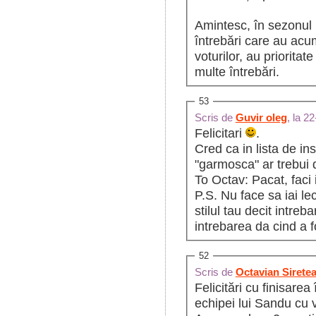
Amintesc, în sezonul u
întrebări care au acum
voturilor, au priorita
multe întrebări.
53
Scris de
Guvir oleg
, la 2
Felicitari
.
Cred ca in lista de i
"garmosca" ar trebui 
To Octav: Pacat, faci
P.S. Nu face sa iai lect
stilul tau decit intre
intrebarea da cind a 
52
Scris de
Octavian Sirete
Felicitări cu finisarea
echipei lui Sandu cu v