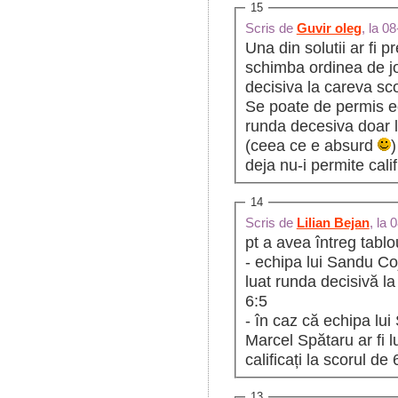
15
Scris de
Guvir oleg
, la 0
Una din solutii ar fi 
schimba ordinea de jo
decisiva la careva sc
Se poate de permis ec
runda decesiva doar la
(ceea ce e absurd
)
deja nu-i permite cali
14
Scris de
Lilian Bejan
, la
pt a avea întreg tablo
- echipa lui Sandu Cojo
luat runda decisivă la
6:5
- în caz că echipa lui
Marcel Spătaru ar fi 
calificați la scorul de 
13