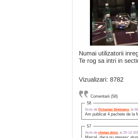
Numai utilizatorii inre
Te rog sa intri in sect
Vizualizari: 8782
Comentarii (58)
58
Scris de
Octavian Sireteanu
, la 
Am publicat 4 pachete de la M
57
Scris de
cheian dinis
, la 25-12-2
Marcel, daca nu gresesc atunci