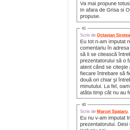
Va mai propune totusi
In afara de Grisa si O
propuse.
41
Scris de
Octavian Sirete
Eu tot n-am imputat 
comentariu în adresa 
să li se citească într
prezentatorului să o f
atent când se citeşte
fiecare întrebare să f
două ori chiar şi între
minutului. La fel, oa
atâta timp cât nu au f
40
Scris de
Marcel Spataru
,
Eu nu v-am imputat tr
prezentatorului. Desi