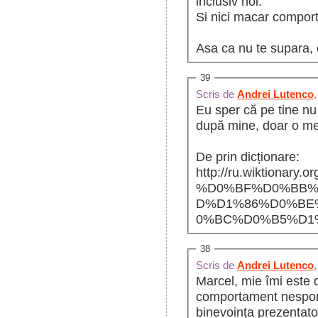
inclusiv noi.
Si nici macar compor
Asa ca nu te supara, 
39
Scris de
Andrei Lutenco
Eu sper că pe tine nu 
după mine, doar o me
De prin dicționare:
http://ru.wiktionary.or
%D0%BF%D0%BB%
D%D1%86%D0%BE
0%BC%D0%B5%D1
38
Scris de
Andrei Lutenco
Marcel, mie îmi este d
comportament nesporti
binevoința prezentator