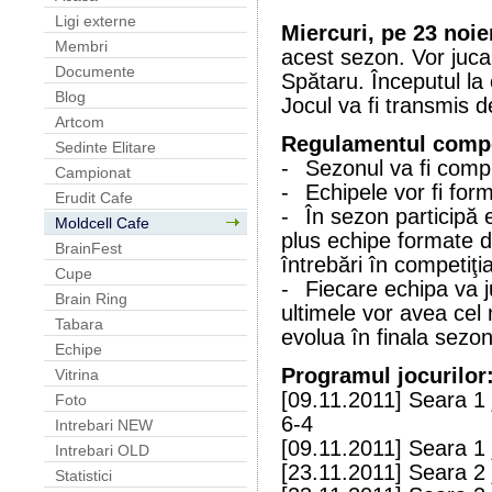
Ligi externe
Miercuri, pe 23 noi
Membri
acest sezon. Vor juca
Documente
Spătaru. Începutul la 
Blog
Jocul va fi transmis 
Artcom
Regulamentul compe
Sedinte Elitare
-
Sezonul va fi compu
Campionat
-
Echipele vor fi for
Erudit Cafe
-
În sezon participă 
Moldcell Cafe
plus echipe formate 
BrainFest
întrebări în competiţ
Cupe
-
Fiecare echipa va 
Brain Ring
ultimele vor avea cel
Tabara
evolua în finala sezon
Echipe
Programul jocurilor
Vitrina
[09.11.2011] Seara 1 
Foto
6-4
Intrebari NEW
[09.11.2011] Seara 1 j
Intrebari OLD
[23.11.2011] Seara 2 
Statistici