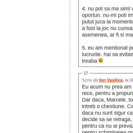
4. nu pot sa ma simt 
oportun. nu-mi poti imp
putut juca la momentul
a fost la joc nu cunoa
asemenea, ar fi si ma
5. eu am mentionat pr
lucrurile. hai sa evit
treaba
17
Scris de
Ion Vasilica
, la 
Eu acum nu prea am ti
rece, pentru a propun
Dar daca, Marcele, tot
intreb o chestiune. Ca
daca nu sunt sigur ca
decide sa se retraga, 
pentru ca nu ai preva
pentru schimbarea ordi