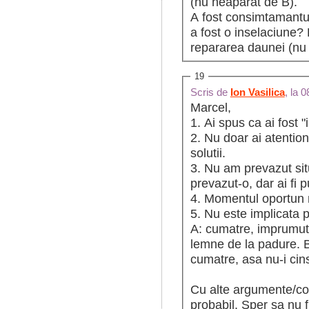
(nu neaparat de B).
A fost consimtamantu
a fost o inselaciune?
repararea daunei (nu 
19
Scris de
Ion Vasilica
, la 
Marcel,
1. Ai spus ca ai fost 
2. Nu doar ai atentiona
solutii.
3. Nu am prevazut situ
prevazut-o, dar ai fi p
4. Momentul oportun 
5. Nu este implicata p
A: cumatre, imprumuta
lemne de la padure. B
cumatre, asa nu-i cin
Cu alte argumente/co
probabil. Sper sa nu f