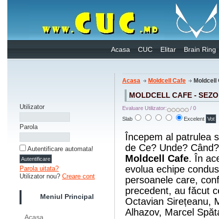
Acasa
CUC
Elitar
Brain Ring
Acasa
Moldcell Cafe
Moldcell 
MOLDCELL CAFE - SEZO
Utilizator
Evaluare Utilizator:
/ 0
Slab
Excelent
Parola
Începem al patrulea s
de Ce? Unde? Când?,
Autentificare automata!
Moldcell Cafe
. În ac
evolua echipe condu
Parola uitata?
Utilizator nou?
Creare cont
persoanele care, confo
precedent, au făcut ce
Meniul Principal
Octavian Sirețeanu, M
Alhazov, Marcel Spăta
Acasa