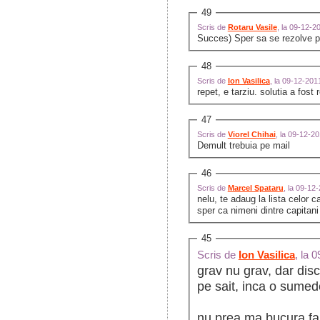
49
Scris de
Rotaru Vasile
, la 09-12-
Succes) Sper sa se rezolve pr
48
Scris de
Ion Vasilica
, la 09-12-20
repet, e tarziu. solutia a fo
47
Scris de
Viorel Chihai
, la 09-12-2
Demult trebuia pe mail
46
Scris de
Marcel Spataru
, la 09-12
nelu, te adaug la lista celor 
sper ca nimeni dintre capitan
45
Scris de
Ion Vasilica
, la 
grav nu grav, dar dis
pe sait, inca o sumed
nu prea ma bucura fapt