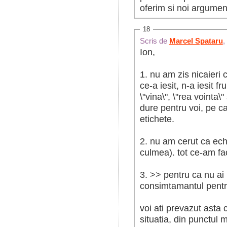
oferim si noi argumen
18
Scris de
Marcel Spataru
,
Ion,
1. nu am zis nicaieri
ce-a iesit, n-a iesit
\"vina\", \"rea vointa\
dure pentru voi, pe ca
etichete.
2. nu am cerut ca ech
culmea). tot ce-am fa
3. >> pentru ca nu ai 
consimtamantul pentr
voi ati prevazut asta 
situatia, din punctul