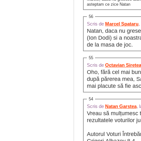
asteptam ce zice Natan
56
Scris de
Marcel Spataru
,
Natan, daca nu greses
(Ion Dodi) si a noastra
de la masa de joc.
55
Scris de
Octavian Sirete
Oho, fără cel mai bun 
după părerea mea, San
mai placute să fie asc
54
Scris de
Natan Garstea
, 
Vreau să mulțumesc tu
rezultatele voturilor j
Autorul Voturi Întreb
Grigori Alhazov 8 4