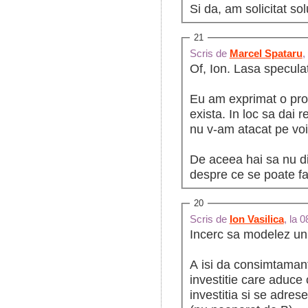
Si da, am solicitat sol
21
Scris de
Marcel Spataru
,
Of, Ion. Lasa specula
Eu am exprimat o prob
exista. In loc sa dai r
nu v-am atacat pe voi i
De aceea hai sa nu dis
despre ce se poate fa
20
Scris de
Ion Vasilica
, la 
Incerc sa modelez un li
A isi da consimtamant
investitie care aduce 
investitia si se adrese