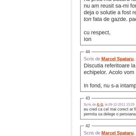
nu am reusit sa-mi fo
deja o solutie a fost 
ton
fata de gazde. pa
cu respect,
Ion
44
Scris de
Marcel Spataru
,
Discutia referitoare l
echipelor. Acolo vom 
In fond, nu s-a intamp
43
Scris de
G G
, la 09-12-2011 13:25
eu cred ca cel mai corect ar f
permita sa delege o persoan
42
Scris de
Marcel Spataru
,