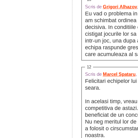
Scris de
Grigori Alhazov
Eu vad o problema in
am schimbat ordinea d
decisiva. In conditiil
cistigat jocurile lor s
intr-un joc, una dupa 
echipa raspunde gresi
care acumuleaza al s
12
Scris de
Marcel Spataru
,
Felicitari echipelor l
seara.
In acelasi timp, vreau
competitiva de astaz
beneficiat de un concu
Nu neg meritul lor de 
a folosit o cirscumsta
noastra.