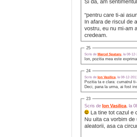
Si da, am sentimentul 
"pentru care ti-ai asu
In afara de riscul de 
vostru, eu nu mi-am as
credeam.
25
Scris de
Marcel Spataru
, la 08-12
Ion, pozitia mea este exprima
24
Scris de
Ion Vasilica
, la 08-12-20
Pozitia ta e clara: cumatrul ti-
Deci, pana la urma, ai fost ins
23
Scris de
Ion Vasilica
, la 
La tine tot cazul e c
Nu uita ca vorbim de 
aleatorii, asa ca circ