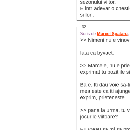
sezonului viitor.
E intr-adevar o chest
si Ion.
32
Scris de
Marcel Spataru
,
>> Nimeni nu e vinova
Iata ca byvaet.
>> Marcele, nu e prie
exprimat tu pozitiile s
Ba e. Iti dau voie sa-t
mea este ca iti ajunge
exprim, prieteneste.
>> pana la urma, tu v
jocurile viitoare?
Eu vreau sa mi sa pr