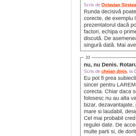
Scris de
Octavian Sirete
Runda decisivă poate 
corecte, de exemplu la
prezentatorul dacă poa
factori, echipa o prim
discută. De asemenea, 
singură dată. Mai av
33
nu, nu Denis. Rotaru
Scris de
cheian dinis
, la
Eu pot fi prea subiec
sincer pentru LAREME
corecta. Chiar daca s
folosesc nu au alta va
bizar, dezavantajate, p
mare si laudabil, desi
Cel mai probabil cred
regulei date. De acce
multe parti si, de dori