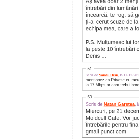
Aș avea doar 2 mențiu
întrebări din lumânăr
încearcă, te rog, să g
ți-ai cerut scuze de la
echipa mea, care a fo
P.S. Mulțumesc lui Ion
la peste 10 întrebări c
Denis ...
51
Scris de
Sandu Ursu
, la 17-12-20
mentionez ca Privesc.eu mer
la 17 Mbps ar cam trebui borad
50
Scris de
Natan Garstea
, 
Miercuri, pe 21 decemb
Moldcell Cafe. Vor juc
Întrebările pentru fin
gmail punct com