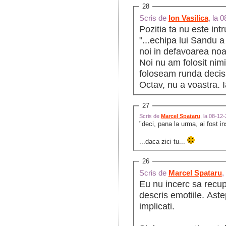
28
Scris de
Ion Vasilica
, la 
Pozitia ta nu este int
"...echipa lui Sandu a
noi in defavoarea no
Noi nu am folosit nim
foloseam runda decisiv
Octav, nu a voastra. I
27
Scris de
Marcel Spataru
, la 08-12
"deci, pana la urma, ai fost i
...daca zici tu...
26
Scris de
Marcel Spataru
,
Eu nu incerc sa recup
descris emotiile. Astep
implicati.