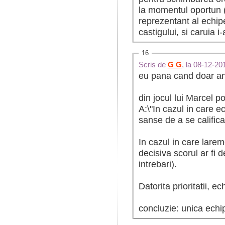
la momentul oportun (
reprezentant al echipe
castigului, si caruia 
16
Scris de
G G
, la 08-12-2
eu pana cand doar ana
din jocul lui Marcel 
A:\"In cazul in care e
sanse de a se calific
In cazul in care lare
decisiva scorul ar fi devenit de 6:5(evident speculativ.alt pachet de
intrebari).
Datorita prioritatii, e
concluzie: unica echi