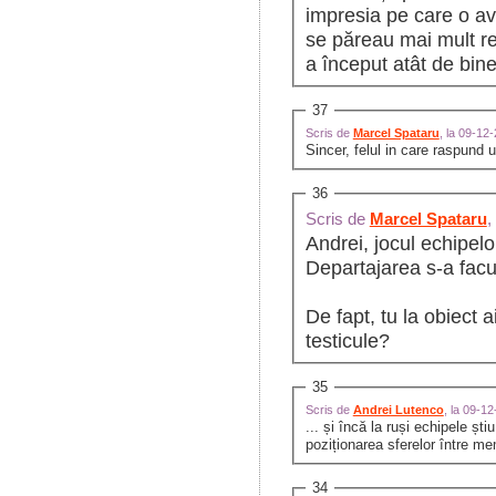
impresia pe care o av
se păreau mai mult re
a început atât de bine
37
Scris de
Marcel Spataru
, la 09-12
Sincer, felul in care raspund 
36
Scris de
Marcel Spataru
,
Andrei, jocul echipelo
Departajarea s-a facut
De fapt, tu la obiect
testicule?
35
Scris de
Andrei Lutenco
, la 09-1
... și încă la ruși echipele șt
poziționarea sferelor între m
34