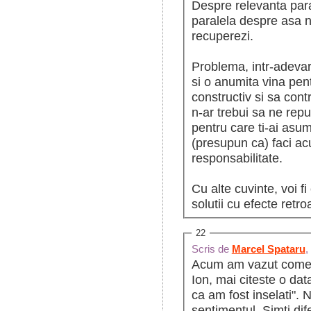
Despre relevanta para
paralela despre asa nu
recuperezi.
Problema, intr-adevar,
si o anumita vina pent
constructiv si sa contr
n-ar trebui sa ne repu
pentru care ti-ai asum
(presupun ca) faci a
responsabilitate.
Cu alte cuvinte, voi fi
solutii cu efecte retro
22
Scris de
Marcel Spataru
,
Acum am vazut coment
Ion, mai citeste o dat
ca am fost inselati". 
sentimentul. Simti di