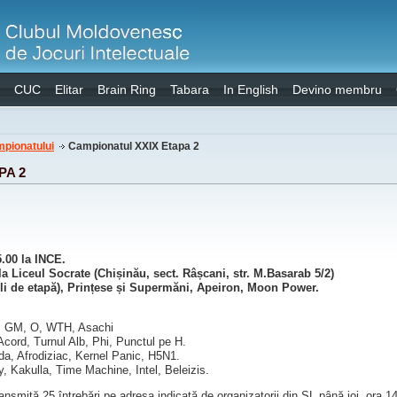
CUC
Elitar
Brain Ring
Tabara
In English
Devino membru
mpionatului
Campionatul XXIX Etapa 2
PA 2
5.00 la INCE.
la Liceul Socrate (Chișinău, sect. Râșcani, str. M.Basarab 5/2)
li de etapă), Prințese și Supermăni, Apeiron, Moon Power.
, GM, O, WTH, Asachi
 Acord, Turnul Alb, Phi, Punctul pe H.
da, Afrodiziac, Kernel Panic, H5N1.
 Kakulla, Time Machine, Intel, Beleizis.
ransmită 25 întrebări pe adresa indicată de organizatorii din SL până joi, ora 1