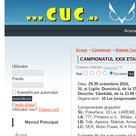
Acasa
Acasa
Campionat
Etapele Ca
CAMPIONATUL XXIX ETA
Utilizator
Evaluare Utilizator:
/ 0
Slab
Excelent
Parola
Data:
29-30 octombrie 2016,
SL și Ligile: Duminică, de la 1
Autentificare automata!
Diviziile: Sâmbătă, de la 13.00 
Organizatori:
10 Lei (responsabi
Parola uitata?
Componențele grupurilor:
Utilizator nou?
Creare cont
SL:
Pokerface, 10 Lei, LAREME
LA:
777, Prințese și S., Bifidoc,
LB:
Yolk, Apeiron, Maktub, Arma
Meniul Principal
LC:
SER, Moon Power, Al K Pony,
Acasa
Echipele din ligi sunt rugate să t