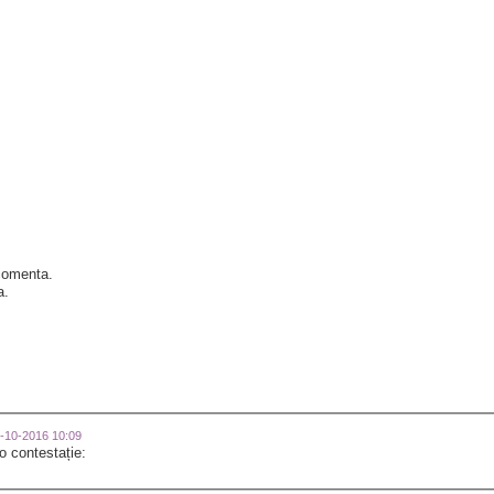
 comenta.
a.
31-10-2016 10:09
 o contestație: