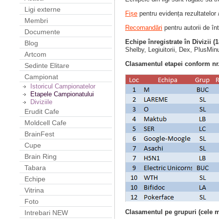
Ligi externe
Fișe
pentru evidența rezultatelor 
Membri
Recomandări
pentru autorii de înt
Documente
Echipe înregistrate în Divizii (
Blog
Shelby, Legiuitorii, Dex, PlusM
Artcom
Clasamentul etapei conform nr.
Sedinte Elitare
Campionat
Istoricul Campionatelor
Etapele Campionatului
Diviziile
Erudit Cafe
Moldcell Cafe
BrainFest
Cupe
Brain Ring
Tabara
Echipe
Vitrina
Foto
Clasamentul pe grupuri (cele m
Intrebari NEW