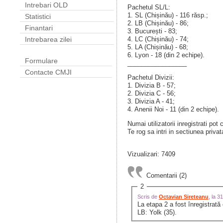
Intrebari OLD
Pachetul SL/L:
1. SL (Chișinău) - 116 răsp.;
Statistici
2. LB (Chișinău) - 86;
Finantari
3. București - 83;
4. LC (Chișinău) - 74;
Intrebarea zilei
5. LA (Chișinău) - 68;
6. Lyon - 18 (din 2 echipe).
Formulare
_________________
Contacte CMJI
Pachetul Divizii:
1. Divizia B - 57;
2. Divizia C - 56;
3. Divizia A - 41;
4. Anenii Noi - 11 (din 2 echipe).
Numai utilizatorii inregistrati pot
Te rog sa intri in sectiunea privat
Vizualizari: 7409
Comentarii (2)
2
Scris de
Octavian Sireteanu
, la 
La etapa 2 a fost înregistrată
LB: Yolk (35).