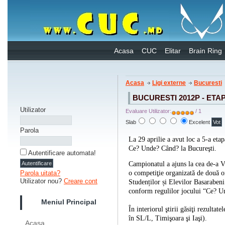
Acasa
CUC
Elitar
Brain Ring
Acasa
Ligi externe
Bucuresti
BUCURESTI 2012P - ETAP
Utilizator
Evaluare Utilizator:
/ 1
Slab
Excelent
Parola
La 29 aprilie a avut loc a 5-a et
Ce? Unde? Când? la Bucureşti.
Autentificare automata!
Campionatul a ajuns la cea de-a VI
o competiţie organizată de două o
Parola uitata?
Utilizator nou?
Creare cont
Studenților și Elevilor Basaraben
conform regulilor jocului “Ce
Meniul Principal
În interiorul ştirii găsiţi rezultate
în SL/L, Timişoara şi Iaşi).
Acasa