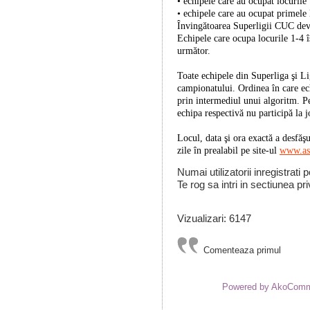
• echipele care au ocupat locurile
• echipele care au ocupat primele 
Învingătoarea Superligii CUC de
Echipele care ocupa locurile 1-4 î
următor.
Toate echipele din Superliga şi Li
campionatului. Ordinea în care echi
prin intermediul unui algoritm. P
echipa respectivă nu participă la 
Locul, data şi ora exactă a desfăş
zile în prealabil pe site-ul
www.as
Numai utilizatorii inregistrati
Te rog sa intri in sectiunea pri
Vizualizari: 6147
Comenteaza primul
Powered by AkoCom