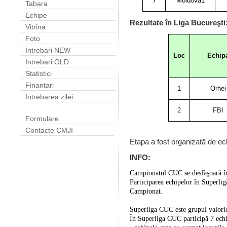
7
Moldova1
Tabara
Echipe
Rezultate în Liga Bucureşti
Vitrina
Foto
Intrebari NEW
Loc
Echip
Intrebari OLD
Statistici
Finantari
1
Orhei
Intrebarea zilei
2
FBI
Formulare
Contacte CMJI
Etapa a fost organizată de e
INFO:
Campionatul CUC se desfăşoară în 
Participarea echipelor în Superlig
Campionat.
Superliga CUC este grupul valori
În Superliga CUC participă 7 ech