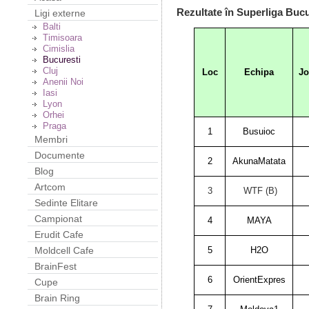
Rezultate în Superliga Bucu
Ligi externe
Balti
Timisoara
Cimislia
Bucuresti
Cluj
Loc
Echipa
Jo
Anenii Noi
Iasi
Lyon
Orhei
Praga
1
Busuioc
Membri
Documente
2
AkunaMatata
Blog
Artcom
3
WTF (B)
Sedinte Elitare
Campionat
4
MAYA
Erudit Cafe
5
H2O
Moldcell Cafe
BrainFest
6
OrientExpres
Cupe
Brain Ring