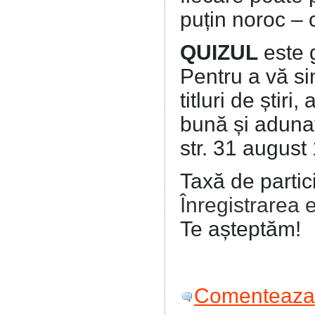
puțin noroc – 
QUIZUL
este 
Pentru a vă sim
titluri de știri
bună și adunaț
str. 31 august
Taxă de partic
Înregistrarea 
Te așteptăm!
Comenteaza 