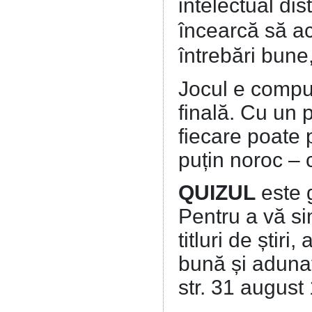
intelectual di
încearcă să a
întrebări bune
Jocul e compus
finală. Cu un p
fiecare poate 
puțin noroc – 
QUIZUL
este 
Pentru a vă sim
titluri de știri
bună și adunaț
str. 31 august