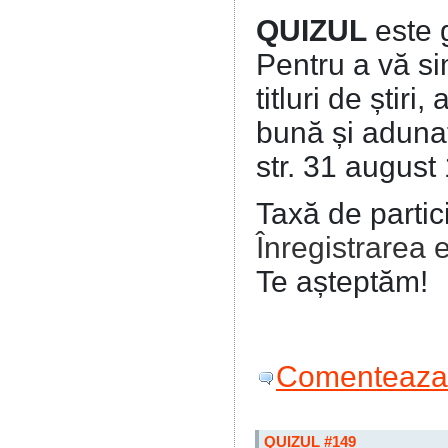
QUIZUL
este 
Pentru a vă sim
titluri de știri
bună și adunaț
str. 31 august
Taxă de partic
Înregistrarea 
Te așteptăm!
Comenteaza 
QUIZUL #149