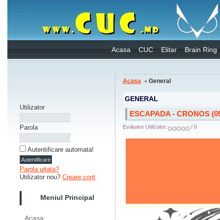
Acasa
CUC
Elitar
Brain Ring
Acasa
General
GENERAL
Utilizator
ESCAPADA - CRONOS (05.
Parola
Evaluare Utilizator:
/ 0
Autentificare automata!
Parola uitata?
Utilizator nou?
Creare cont
Meniul Principal
Acasa