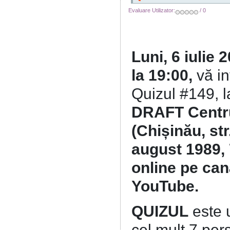
Evaluare Utilizator:
/ 0
Luni, 6 iulie 
la 19:00,
vă in
Quizul #149, l
DRAFT Centr
(Chișinău, str
august 1989, 
online pe can
YouTube.
QUIZUL
este u
cel mult 7 pe