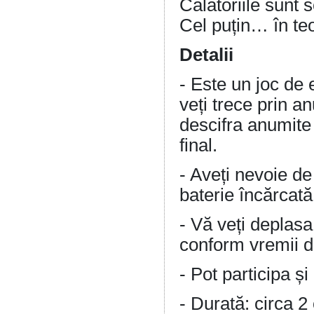
Călătoriile sunt 
Cel puțin… în teo
Detalii
- Este un joc de 
veți trece prin a
descifra anumite 
final.
- Aveți nevoie de
baterie încărcată
- Vă veți deplasa
conform vremii d
- Pot participa și 
- Durată: circa 2 