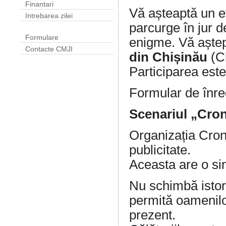
Finantari
Vă așteaptă un ev
Intrebarea zilei
parcurge în jur d
Formulare
enigme. Vă aștep
Contacte CMJI
din Chișinău
(Ch
Participarea este
Formular de înre
Scenariul „Cro
Organizația Crono
publicitate.
Aceasta are o sin
Nu schimbă istori
permită oamenilor
prezent.