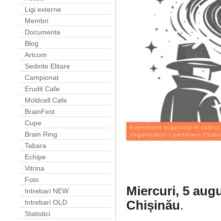
Ligi externe
Membri
Documente
Blog
Artcom
Sedinte Elitare
Campionat
Erudit Cafe
Moldcell Cafe
BrainFest
Cupe
Brain Ring
Tabara
Echipe
Vitrina
Foto
Miercuri, 5 augu
Intrebari NEW
Chișinău
.
Intrebari OLD
Statistici