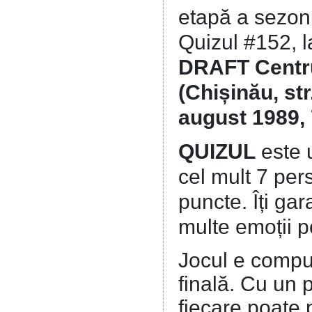
etapă a sezonu
Quizul #152, l
DRAFT Centr
(Chișinău, str
august 1989, 
QUIZUL
este u
cel mult 7 pe
puncte. Îți ga
multe emoții p
Jocul e compus
finală. Cu un p
fiecare poate 