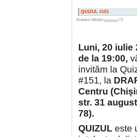
QUIZUL #151
Evaluare Utilizator:
/ 0
Luni, 20 iulie
de la 19:00,
v
invităm la Qui
#151, la
DRA
Centru (Chiși
str. 31 augus
78).
QUIZUL
este 