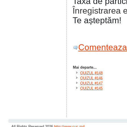
Taxă de partic
Înregistrarea 
Te așteptăm!
Comenteaza 
Mai departe...
QUIZUL #148
QUIZUL #146
QUIZUL #147
QUIZUL #145
All Rights Reserved 2026
http://www.cuc.md