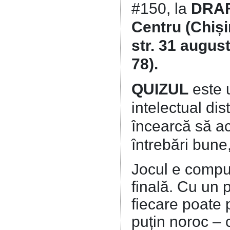
#150, la
DRA
Centru (Chiși
str. 31 augus
78).
QUIZUL
este 
intelectual di
încearcă să a
întrebări bune
Jocul e compus
finală. Cu un p
fiecare poate 
puțin noroc – 