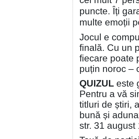
puncte. Îți ga
multe emoții p
Jocul e compus
finală. Cu un p
fiecare poate 
puțin noroc – 
QUIZUL
este 
Pentru a vă sim
titluri de știri
bună și adunaț
str. 31 august