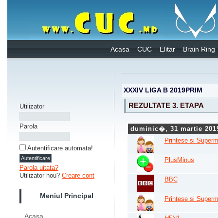
Acasa
CUC
Elitar
Brain Ring
XXXIV LIGA B 2019PRIM
REZULTATE 3. ETAPA
Utilizator
Parola
duminic�, 31 martie 201
Printese si Superm
Autentificare automata!
PlusMinus
Parola uitata?
Utilizator nou?
Creare cont
BBC
Meniul Principal
Printese si Superm
Acasa