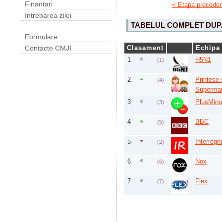
Finantari
< Etapa precede
Intrebarea zilei
TABELUL COMPLET DUPA
Formulare
Contacte CMJI
Clasament
Echipa
1
H5N1
(1)
2
Printese 
(4)
Superma
3
PlusMin
(3)
4
BBC
(5)
5
Interreg
(2)
6
Nox
(6)
7
Flex
(7)