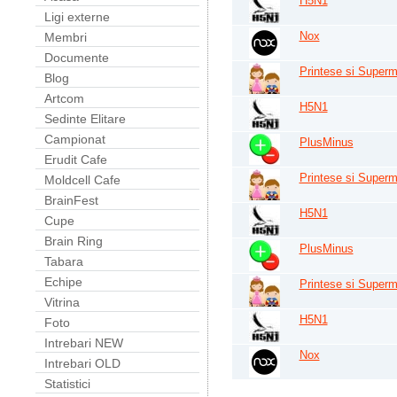
H5N1
Ligi externe
Nox
Membri
Documente
Printese si Superm
Blog
Artcom
H5N1
Sedinte Elitare
Campionat
PlusMinus
Erudit Cafe
Printese si Superm
Moldcell Cafe
BrainFest
H5N1
Cupe
Brain Ring
PlusMinus
Tabara
Echipe
Printese si Superm
Vitrina
H5N1
Foto
Intrebari NEW
Nox
Intrebari OLD
Statistici