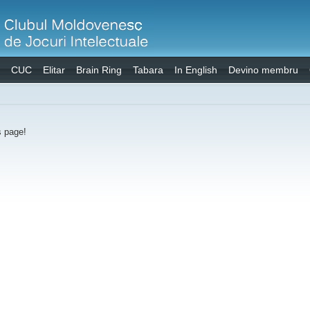
CUC
Elitar
Brain Ring
Tabara
In English
Devino membru
s page!