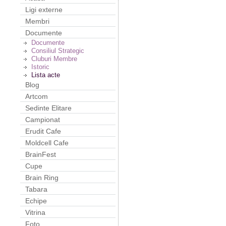
Ligi externe
Membri
Documente
Documente
Consiliul Strategic
Cluburi Membre
Istoric
Lista acte
Blog
Artcom
Sedinte Elitare
Campionat
Erudit Cafe
Moldcell Cafe
BrainFest
Cupe
Brain Ring
Tabara
Echipe
Vitrina
Foto