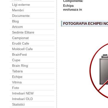
Componenta:
Ligi externe
Echipa
evolueaza in
Membri
Documente
Blog
FOTOGRAFIA ECHIPEI N
Artcom
Sedinte Elitare
Campionat
Erudit Cafe
Moldcell Cafe
BrainFest
Cupe
Brain Ring
Tabara
Echipe
Vitrina
Foto
Intrebari NEW
Intrebari OLD
Statistici