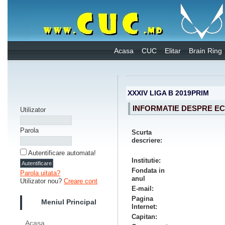
Acasa
CUC
Elitar
Brain Ring
XXXIV LIGA B 2019PRIM
INFORMATIE DESPRE EC
Utilizator
Parola
Scurta
descriere:
Autentificare automata!
Institutie:
Fondata in
Parola uitata?
anul
Utilizator nou?
Creare cont
E-mail:
Pagina
Meniul Principal
Internet:
Capitan:
Acasa