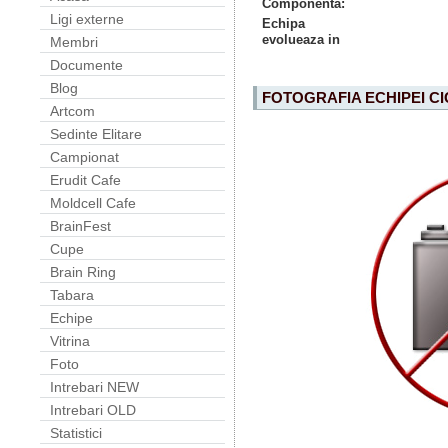
Componenta:
Ligi externe
Echipa
evolueaza in
Membri
Documente
Blog
FOTOGRAFIA ECHIPEI C
Artcom
Sedinte Elitare
Campionat
Erudit Cafe
Moldcell Cafe
BrainFest
Cupe
Brain Ring
Tabara
Echipe
Vitrina
Foto
Intrebari NEW
Intrebari OLD
Statistici