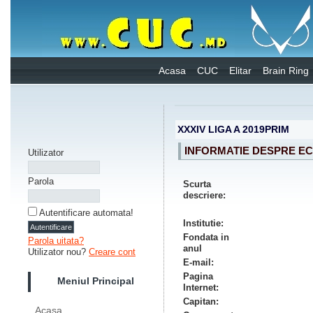
Acasa
CUC
Elitar
Brain Ring
XXXIV LIGA A 2019PRIM
INFORMATIE DESPRE EC
Utilizator
Parola
Scurta
descriere:
Autentificare automata!
Institutie:
Fondata in
Parola uitata?
anul
Utilizator nou?
Creare cont
E-mail:
Pagina
Meniul Principal
Internet:
Capitan:
Acasa