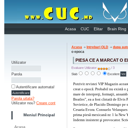
Acasa
CUC
Elitar
Brain Ring
Acasa
Intrebari OLD
dupa auto
o epoca
PIESA CE A MARCAT O 
Utilizator
Evaluare Utilizator:
/ 3
Parola
Slab
Excelent
Potrivit revistei VIP Magazin aceast
Autentificare automata!
creat o epocă. Probabil nu există o 
mare de interpreţi, formaţii, ansamb
Parola uitata?
Beatles”, ea a fost cîntată de Elvis 
Utilizator nou?
Creare cont
Sovietice, de Placido Domingo pe s
Cesaria Evora. Consuelo Velasques a
prima piesă mexicană nr. 1 la New Y
Meniul Principal
îndemn insistent şi provocator. Scri
Acasa