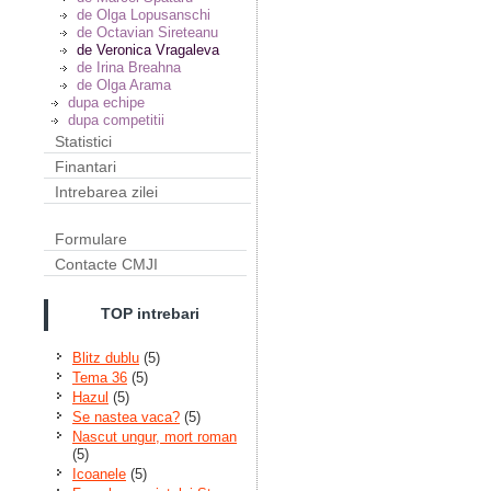
de Olga Lopusanschi
de Octavian Sireteanu
de Veronica Vragaleva
de Irina Breahna
de Olga Arama
dupa echipe
dupa competitii
Statistici
Finantari
Intrebarea zilei
Formulare
Contacte CMJI
TOP intrebari
Blitz dublu
(5)
Tema 36
(5)
Hazul
(5)
Se nastea vaca?
(5)
Nascut ungur, mort roman
(5)
Icoanele
(5)