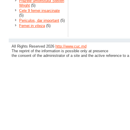
Frazele umoristului Steven
Wright
(5)
Cele 9 femei insarcinate
(5)
Periculos, dar important
(5)
Femei in viteza
(5)
All Rights Reserved 2026
http://www.cuc.md
The reprint of the information is possible only at presence
the consent of the administrator of a site and the active reference to a