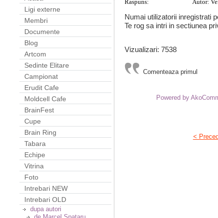
Raspuns:
Besame mucho
Autor: Ve
Ligi externe
Numai utilizatorii inregistrati
Membri
Te rog sa intri in sectiunea pri
Documente
Blog
Vizualizari: 7538
Artcom
Sedinte Elitare
Comenteaza primul
Campionat
Erudit Cafe
Powered by AkoCom
Moldcell Cafe
BrainFest
Cupe
Brain Ring
< Prece
Tabara
Echipe
Vitrina
Foto
Intrebari NEW
Intrebari OLD
dupa autori
de Marcel Spataru