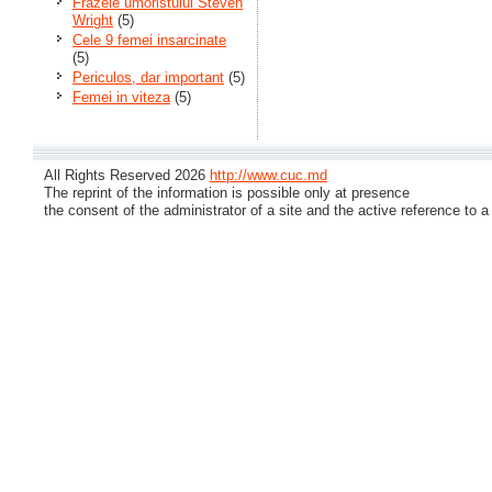
Frazele umoristului Steven
Wright
(5)
Cele 9 femei insarcinate
(5)
Periculos, dar important
(5)
Femei in viteza
(5)
All Rights Reserved 2026
http://www.cuc.md
The reprint of the information is possible only at presence
the consent of the administrator of a site and the active reference to a