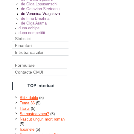
de Olga Lopusanschi
de Octavian Sireteanu
de Veronica Vragaleva
de Irina Breahna
de Olga Arama
dupa echipe
dupa competitii
Statistici
Finantari
Intrebarea zilei
Formulare
Contacte CMJI
TOP intrebari
Blitz dublu
(5)
Tema 36
(5)
Hazul
(5)
Se nastea vaca?
(5)
Nascut ungur, mort roman
(5)
Icoanele
(5)