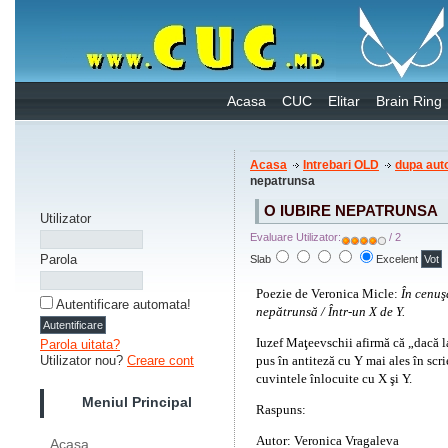
Acasa
CUC
Elitar
Brain Ring
Acasa
Intrebari OLD
dupa auto
nepatrunsa
O IUBIRE NEPATRUNSA
Utilizator
Evaluare Utilizator:
/ 2
Parola
Slab
Excelent
Poezie de Veronica Micle:
În cenuş
Autentificare automata!
nepătrunsă / Într-un X de Y.
Iuzef Maţeevschii afirmă că „dacă la
Parola uitata?
pus în antiteză cu Y mai ales în scr
Utilizator nou?
Creare cont
cuvintele înlocuite cu X şi Y.
Meniul Principal
Raspuns:
Suflet, femeie
Autor: Veronica Vragaleva
Acasa