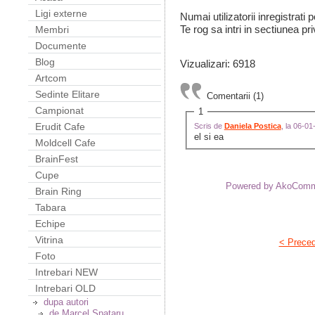
Ligi externe
Numai utilizatorii inregistrati
Te rog sa intri in sectiunea pri
Membri
Documente
Blog
Vizualizari: 6918
Artcom
Sedinte Elitare
Comentarii (1)
Campionat
1
Erudit Cafe
Scris de
Daniela Postica
, la 06-0
el si ea
Moldcell Cafe
BrainFest
Cupe
Powered by AkoCom
Brain Ring
Tabara
Echipe
Vitrina
< Prece
Foto
Intrebari NEW
Intrebari OLD
dupa autori
de Marcel Spataru