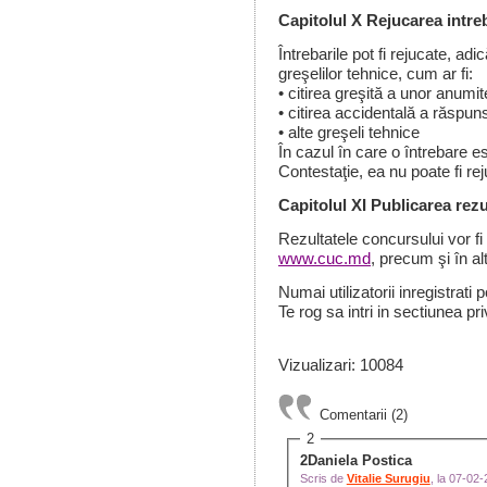
Capitolul
X
Rejucarea intreb
Întrebarile pot fi rejucate, adi
greşelilor tehnice, cum ar fi:
• citirea greşită a unor anumi
• citirea accidentală a răspuns
• alte greşeli tehnice
În cazul în care o întrebare e
Contestaţie, ea nu poate fi rej
Capitolul XI Publicarea rezu
Rezultatele concursului vor fi p
www.cuc.md
, precum şi în a
Numai utilizatorii inregistrati
Te rog sa intri in sectiunea pri
Vizualizari: 10084
Comentarii (2)
2
2Daniela Postica
Scris de
Vitalie Surugiu
, la 07-02