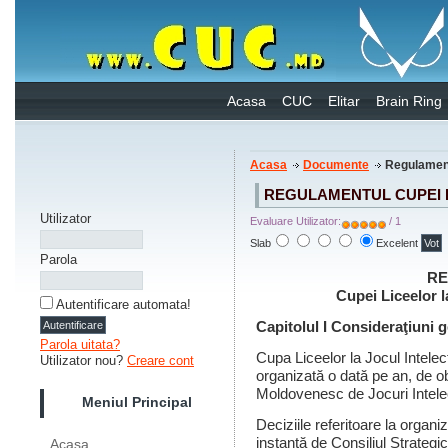
Acasa
CUC
Elitar
Brain Ring
Acasa
Documente
Regulament
REGULAMENTUL CUPEI 
Utilizator
Evaluare Utilizator:
/ 1
Slab
Excelent
Parola
RE
Cupei Liceelor l
Autentificare automata!
Capitolul I Consideraţiuni 
Parola uitata?
Cupa Liceelor la Jocul Intele
Utilizator nou?
Creare cont
organizată o dată pe an, de ob
Moldovenesc de Jocuri Intelec
Meniul Principal
Deciziile referitoare la organ
instanţă de Consiliul Strategic
Acasa