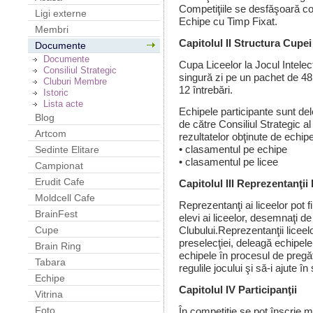
Competiţiile se desfăşoară co
Ligi externe
Echipe cu Timp Fixat.
Membri
Capitolul II Structura Cupei
Documente
Documente
Cupa Liceelor la Jocul Intele
Consiliul Strategic
singură zi pe un pachet de 48 
Cluburi Membre
12 întrebări.
Istoric
Lista acte
Echipele participante sunt del
Blog
de către Consiliul Strategic al
Artcom
rezultatelor obţinute de echi
• clasamentul pe echipe
Sedinte Elitare
• clasamentul pe licee
Campionat
Erudit Cafe
Capitolul III Reprezentanţii 
Moldcell Cafe
Reprezentanţi ai liceelor pot fi
BrainFest
elevi ai liceelor, desemnaţi de
Clubului.
Reprezentanţii liceel
Cupe
preselecţiei, deleagă echipele 
Brain Ring
echipele în procesul de pregăti
Tabara
regulile jocului şi să-i ajute 
Echipe
Capitolul IV Participan
ţii
Vitrina
Foto
În competiţie se pot înscrie m