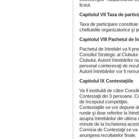
liceul.
Capitolul VII Taxa de partic
Taxa de participare constitui
cheltuielile organizatorice şi p
Capitolul VIII Pachetul de în
Pachetul de întrebări va fi pr
Consiliul Strategic al Clubului
Clubului. Autorii întrebărilor n
personal cointeresaţi de rezul
Autorii întrebărilor vor fi remu
Capitolul IX Contestaţiile
Va fi instituită de c
ă
tre Consil
Contestaţii din 3 persoane. C
de începutul competiţiei.
Contestaţiile se vor depune de
runde şi doar referitor la între
asupra întrebărilor din ultim
minute de la încheierea acest
Comisia de Contestaţii se va
anunţarea rezultatelor finale.