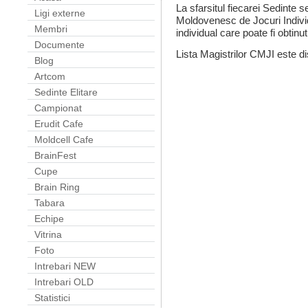
La sfarsitul fiecarei Sedint
Ligi externe
Moldovenesc de Jocuri Individu
Membri
individual care poate fi obtinut
Documente
Lista Magistrilor CMJI este d
Blog
Artcom
Sedinte Elitare
Campionat
Erudit Cafe
Moldcell Cafe
BrainFest
Cupe
Brain Ring
Tabara
Echipe
Vitrina
Foto
Intrebari NEW
Intrebari OLD
Statistici