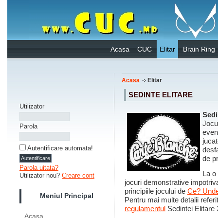
Acasa
CUC
Elitar
Brain Ring
Acasa
Elitar
SEDINTE ELITARE
Utilizator
Sedi
Jocur
Parola
even
jucat
Autentificare automata!
desf
de p
Parola uitata?
La o
Utilizator nou?
Creare cont
jocuri demonstrative impotriv
principiile jocului de
Ce? Und
Meniul Principal
Pentru mai multe detalii refer
regulamentul
Sedintei Elitare
Acasa