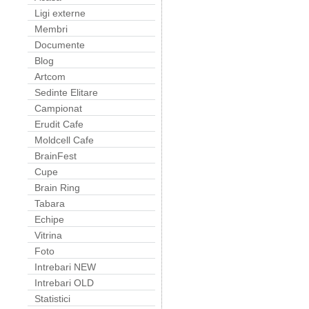
Ligi externe
Membri
Documente
Blog
Artcom
Sedinte Elitare
Campionat
Erudit Cafe
Moldcell Cafe
BrainFest
Cupe
Brain Ring
Tabara
Echipe
Vitrina
Foto
Intrebari NEW
Intrebari OLD
Statistici