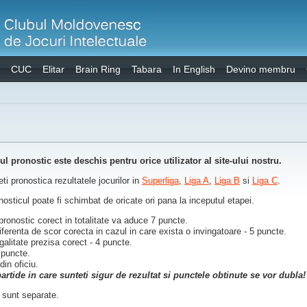
CUC
Elitar
Brain Ring
Tabara
In English
Devino membru
ul pronostic este deschis pentru orice utilizator al site-ului nostru.
ti pronostica rezultatele jocurilor in
Superliga
,
Liga A
,
Liga B
si
Liga C
.
nosticul poate fi schimbat de oricate ori pana la inceputul etapei.
pronostic corect in totalitate va aduce 7 puncte.
iferenta de scor corecta in cazul in care exista o invingatoare - 5 puncte.
galitate prezisa corect - 4 puncte.
 puncte.
din oficiu.
artide in care sunteti sigur de rezultat si punctele obtinute se vor dubla!
 sunt separate.