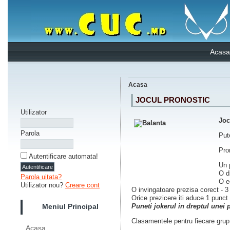
Acasa
Acasa
JOCUL PRONOSTIC
Utilizator
Joc
Parola
Pute
Pro
Autentificare automata!
Un 
O d
Parola uitata?
O e
Utilizator nou?
Creare cont
O invingatoare prezisa corect - 3
Orice prezicere iti aduce 1 punct 
Meniul Principal
Puneti jokerul in dreptul unei p
Clasamentele pentru fiecare grup
Acasa