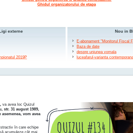
Ghidul organizatorului de etapa
Ligi externe
Nou in B
E-abonament "Monitorul Fiscal 
Baza de date
despre uniunea vomala
ampionatul 2019P
luceafarul-varianta contemporan
,
va avea loc Quizul
 str. 31 august 1989,
 De asemenea, vom avea
istractiv în care echipe
 să acumuleze cât mai