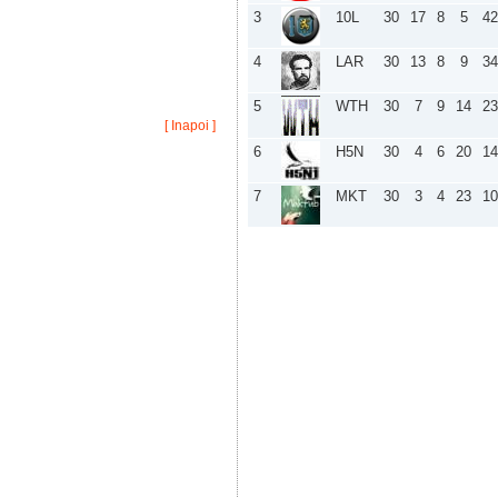
Liosha :
contestatii
3
10L
30
17
8
5
42
Octav :
După Alejandro Falla a fost
descoperit un alt tenisist cu potențiali
4
LAR
30
13
8
9
34
suporteri în comunitate, pe nume Ivan
Dodig, din Croația.
5
WTH
30
7
9
14
23
Zeleni :
am vrut sa dau search, sorry :)
[ Inapoi ]
Zeleni :
slogan logo
6
H5N
30
4
6
20
14
alexdelpier :
Etapa de pe 3 noiembrie
2013 a fost cea mai frumoasa din toata
7
MKT
30
3
4
23
10
istoria campionatelor
Octav :
Vor mai fi. Urmăriți calendarul de
pe site și noutățile de pe pagina de
facebook.
Scarlet :
In anul scoalar 2013-2014, vor
mai fi concursuri?
Octav :
Noroc!
Scarlet :
hey, Salut la toti:)
Octav :
Va fi la toamnă. Probabil în luna
octombrie.