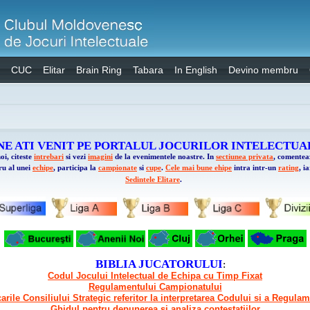
CUC
Elitar
Brain Ring
Tabara
In English
Devino membru
NE ATI VENIT PE PORTALUL JOCURILOR INTELECTUA
oi, citeste
intrebari
si vezi
imagini
de la evenimentele noastre. In
sectiunea privata
, comente
ru al unei
echipe
, participa la
campionate
si
cupe
.
Cele mai bune ehipe
intra intr-un
rating
, i
Sedintele Elitare
.
BIBLIA JUCATORULUI
:
Codul Jocului Intelectual de Echipa cu Timp Fixat
Regulamentului Campionatului
carile Consiliului Strategic referitor la interpretarea Codului si a Regula
Ghidul pentru depunerea si analiza contestatiilor