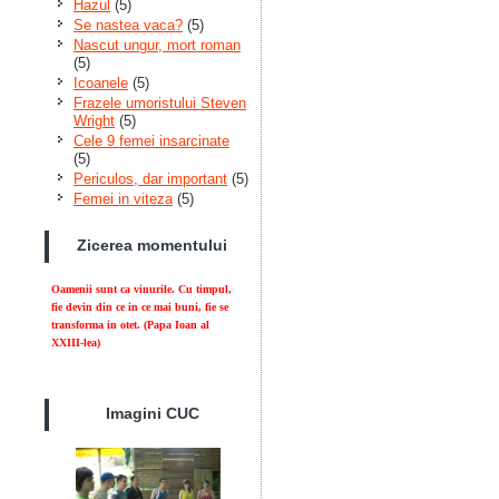
Hazul
(5)
Se nastea vaca?
(5)
Nascut ungur, mort roman
(5)
Icoanele
(5)
Frazele umoristului Steven
Wright
(5)
Cele 9 femei insarcinate
(5)
Periculos, dar important
(5)
Femei in viteza
(5)
Zicerea momentului
Oamenii sunt ca vinurile. Cu timpul,
fie devin din ce in ce mai buni, fie se
transforma in otet. (Papa Ioan al
XXIII-lea)
Imagini CUC