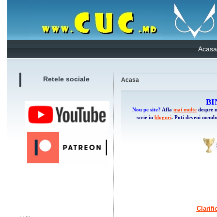
Acasa
Retele sociale
Acasa
BI
Nou pe site?
Afla
mai multe
despre n
scrie in
bloguri
. Poti deveni memb
Clarifi