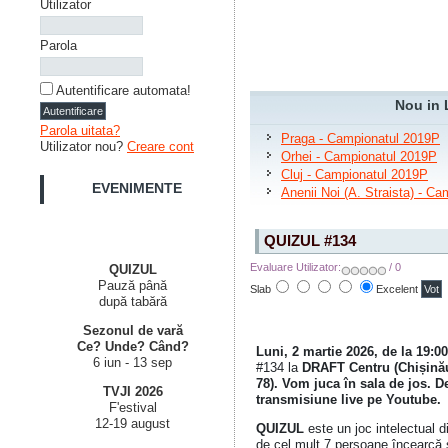
Utilizator
Parola
Autentificare automata!
Nou in 
Parola uitata?
Praga - Campionatul 2019P
Utilizator nou?
Creare cont
Orhei - Campionatul 2019P
Cluj - Campionatul 2019P
EVENIMENTE
Anenii Noi (A. Straista) - C
QUIZUL #134
Evaluare Utilizator:
/ 0
QUIZUL
Pauză până
Slab
Excelent
după tabără
Sezonul de vară
Ce? Unde? Când?
Luni, 2 martie 2026, de la 19:00
6 iun - 13 sep
#134 la
DRAFT Centru (Chișinău,
78). Vom juca în sala de jos.
TVJI 2026
transmisiune live pe Youtube.
F'estival
12-19 august
QUIZUL
este un joc intelectual d
de cel mult 7 persoane încearcă