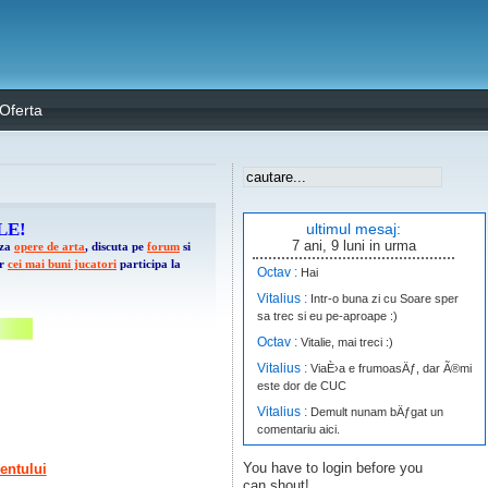
Oferta
LE!
ultimul mesaj:
7 ani, 9 luni in urma
aza
opere de arta
, discuta pe
forum
si
ar
cei mai buni jucatori
participa la
Octav :
Hai
Vitalius :
Intr-o buna zi cu Soare sper
sa trec si eu pe-aproape :)
Octav :
Vitalie, mai treci :)
Vitalius :
ViaÈ›a e frumoasÄƒ, dar Ã®mi
este dor de CUC
Vitalius :
Demult nunam bÄƒgat un
comentariu aici.
timAK_47 :
db.cuc.md - Request
You have to login before you
mentului
timeout. Cine poate reînvia serverul?
can shout!