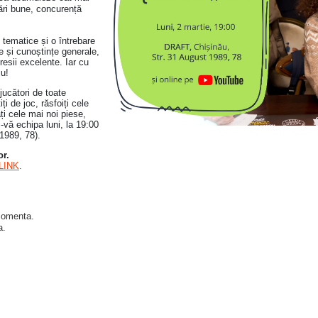
ări bune, concurență
tematice și o întrebare
ie și cunoștințe generale,
esii excelente. Iar cu
iu!
ucători de toate
ți de joc, răsfoiți cele
ați cele mai noi piese,
i-vă echipa luni, la 19:00
 1989, 78).
or.
LINK
.
 comenta.
a.