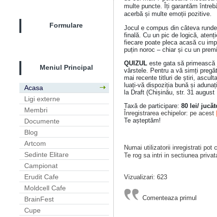
multe puncte. Îți garantăm întreb
acerbă și multe emoții pozitive.
Formulare
Jocul e compus din câteva runde 
finală. Cu un pic de logică, atenț
fiecare poate pleca acasă cu impr
puțin noroc – chiar și cu un prem
QUIZUL
este gata să primească j
Meniul Principal
vârstele. Pentru a vă simți pregăti
mai recente titluri de știri, ascult
luați-vă dispoziția bună și adunaț
Acasa
la Draft (Chișinău, str. 31 august
Ligi externe
Taxă de participare:
80 lei/ jucăt
Membri
Înregistrarea echipelor: pe acest
Te așteptăm!
Documente
Blog
Artcom
Numai utilizatorii inregistrati pot
Sedinte Elitare
Te rog sa intri in sectiunea privat
Campionat
Erudit Cafe
Vizualizari: 623
Moldcell Cafe
Comenteaza primul
BrainFest
Cupe