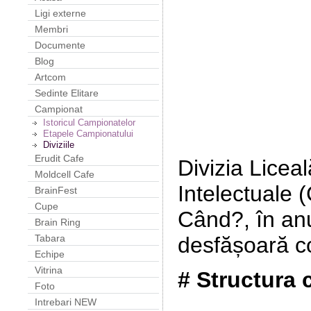
Ligi externe
Membri
Documente
Blog
Artcom
Sedinte Elitare
Campionat
Istoricul Campionatelor
Etapele Campionatului
Diviziile
Erudit Cafe
Divizia Licea
Moldcell Cafe
Intelectuale 
BrainFest
Cupe
Când?, în anu
Brain Ring
desfășoară co
Tabara
Echipe
Vitrina
#
Structura 
Foto
Intrebari NEW