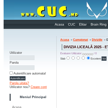
Acasa
CUC
Elitar
Brain Ring
Acasa
Campionat
Diviziile
D
DIVIZIA LICEALĂ 2025 - E
Utilizator
Evaluare Utilizator:
/ 0
Slab
Excelent
Parola
Autentificare automata!
Parola uitata?
Utilizator nou?
Creare cont
Meniul Principal
Acasa