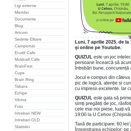
Ligi externe
Membri
Documente
Blog
Artcom
Sedinte Elitare
Luni, 7 aprilie 2025, de la
Campionat
și online pe Youtube.
Erudit Cafe
QUIZUL
este un joc intelec
Moldcell Cafe
persoane încearcă să acumu
BrainFest
întrebări bune, concurență 
Cupe
Jocul e compus din câteva r
Brain Ring
pic de logică, atenție și c
Tabara
cu impresii excelente. Iar c
Echipe
QUIZUL
este gata să prime
Vitrina
simți pregătiți de joc, răsfoiț
Foto
cele mai noi piese, luați-vă
Intrebari NEW
19:00 la U Cehov (Chișinău
Intrebari OLD
Taxă de participare: 60 lei/ 
Statistici
Înregistrarea echipelor: pe