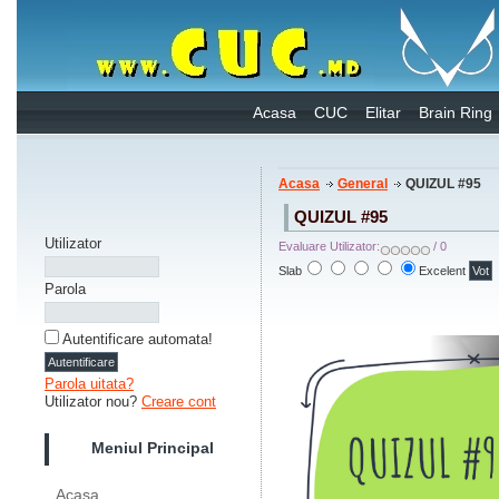
Acasa
CUC
Elitar
Brain Ring
Acasa
General
QUIZUL #95
QUIZUL #95
Utilizator
Evaluare Utilizator:
/ 0
Slab
Excelent
Parola
Autentificare automata!
Parola uitata?
Utilizator nou?
Creare cont
Meniul Principal
Acasa