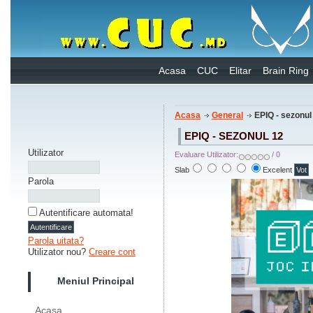
Acasa
CUC
Elitar
Brain Ring
Acasa
General
EPIQ - sezonul
EPIQ - SEZONUL 12
Utilizator
Evaluare Utilizator:
/ 0
Slab
Excelent
Parola
Autentificare automata!
Parola uitata?
Utilizator nou?
Creare cont
Meniul Principal
Acasa