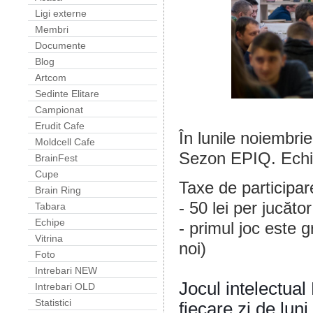
Ligi externe
Membri
Documente
Blog
Artcom
Sedinte Elitare
Campionat
Erudit Cafe
În lunile noiembri
Moldcell Cafe
Sezon EPIQ.
Echi
BrainFest
Cupe
Taxe de participar
Brain Ring
- 50 lei per jucător
Tabara
Echipe
- primul joc este g
Vitrina
noi)
Foto
Intrebari NEW
Jocul intelectual
Intrebari OLD
Statistici
fiecare zi de lun