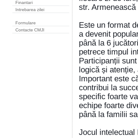
Finantari
str. Armenească 
Intrebarea zilei
Este un format de
Formulare
Contacte CMJI
a devenit popular
până la 6 jucător
petrece timpul int
Participanții sun
logică și atenție
Important este că
contribui la succ
specific foarte v
echipe foarte div
până la familii s
Jocul intelectua