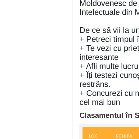
Moldovenesc de J
Intelectuale din 
De ce să vii la u
+ Petreci timpul
+ Te vezi cu prie
interesante
+ Afli multe lucru
+ Îți testezi cuno
restrâns.
+ Concurezi cu m
cel mai bun
Clasamentul în 