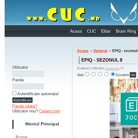
Acasa
CUC
Elitar
Brain Ring
Acasa
General
EPIQ - sezonul
EPIQ - SEZONUL 8
Utilizator
Evaluare Utilizator:
/ 0
Slab
Excelent
Parola
Autentificare automata!
Parola uitata?
Utilizator nou?
Creare cont
Meniul Principal
Acasa