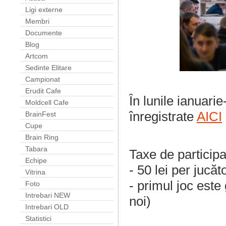
Ligi externe
Membri
Documente
Blog
Artcom
Sedinte Elitare
Campionat
Erudit Cafe
În lunile ianuar
Moldcell Cafe
înregistrate
AICI
BrainFest
Cupe
Brain Ring
Tabara
Taxe de participa
Echipe
- 50 lei per jucăt
Vitrina
- primul joc este 
Foto
Intrebari NEW
noi)
Intrebari OLD
Statistici