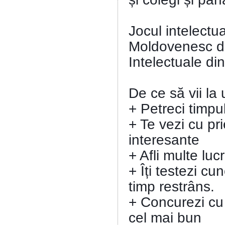
Jocul intelectu
Moldovenesc de 
Intelectuale di
De ce să vii la
+ Petreci timpu
+ Te vezi cu pri
interesante
+ Afli multe luc
+ Îți testezi cu
timp restrâns.
+ Concurezi cu
cel mai bun