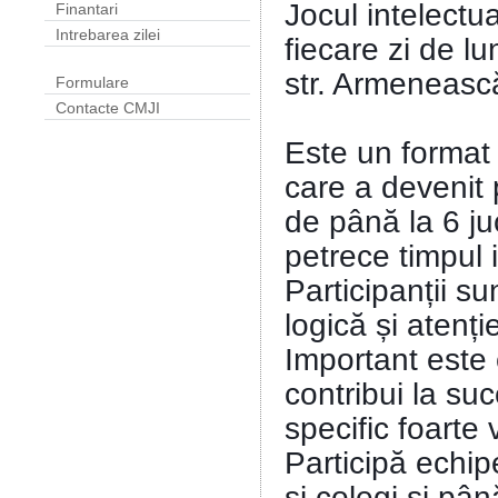
Jocul intelectu
Finantari
Intrebarea zilei
fiecare zi de l
str. Armeneasc
Formulare
Contacte CMJI
Este un format 
care a devenit 
de până la 6 ju
petrece timpul i
Participanții s
logică și atenț
Important este 
contribui la su
specific foarte
Participă echip
și colegi și pân