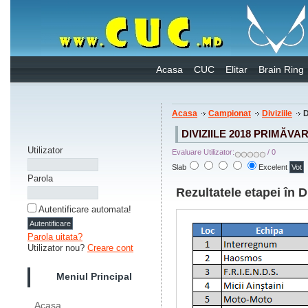
Acasa
CUC
Elitar
Brain Ring
Acasa
Campionat
Diviziile
D
DIVIZIILE 2018 PRIMĂVAR
Utilizator
Evaluare Utilizator:
/ 0
Slab
Excelent
Parola
Rezultatele etapei în Di
Autentificare automata!
Parola uitata?
Utilizator nou?
Creare cont
Meniul Principal
Acasa