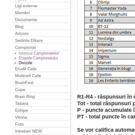
Ligi externe
Membri
Documente
Blog
Artcom
Sedinte Elitare
Campionat
Istoricul Campionatelor
Etapele Campionatului
Diviziile
Erudit Cafe
Moldcell Cafe
BrainFest
Cupe
R1-R4 - răspunsuri în 
Brain Ring
Tot - total răspunsuri 
Tabara
P - puncte acumulate 
Echipe
PT - total puncte în c
Vitrina
Foto
Se vor califica automa
Intrebari NEW