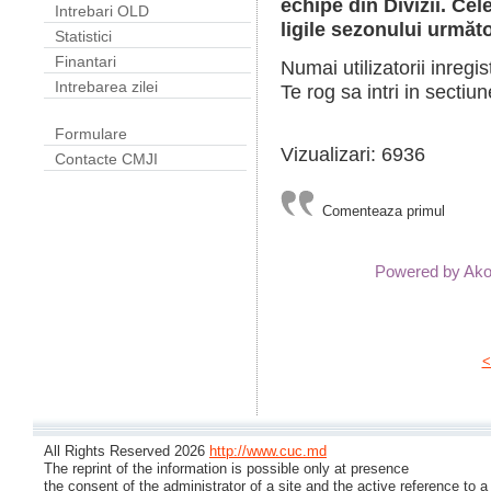
echipe din Divizii. Cel
Intrebari OLD
ligile sezonului următo
Statistici
Finantari
Numai utilizatorii inregi
Intrebarea zilei
Te rog sa intri in sectiun
Formulare
Vizualizari: 6936
Contacte CMJI
Comenteaza primul
Powered by A
<
All Rights Reserved 2026
http://www.cuc.md
The reprint of the information is possible only at presence
the consent of the administrator of a site and the active reference to a