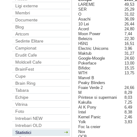
LAREME
49,53
Ligi externe
SER
25,29
Membri
O
31,02
Asachi
36,09
Documente
10 Lei
26,44
Blog
Acord
24,80
Moon Power
7,44
Artcom
Beleizis
22,30
Sedinte Elitare
H5N1
16,51
Campionat
Electric Unicorns
3,96
Maktub
31,27
Erudit Cafe
Google-Moogle
24,60
Moldcell Cafe
Pokerface
13,00
Bifidoc
15,15
BrainFest
WTH
13,75
Cupe
Marvel B
Peaky Blinders
Brain Ring
Foaie Verde 2
24,66
Tabara
M
8,29
Echipe
Printese si supermani
8,03
Kakulla
7,25
Vitrina
Al K Pony
6,49
Foto
Intel
8,38
Kernel Panic
2,46
Intrebari NEW
Yolk
3,83
Intrebari OLD
Foc la creier
Nox
Statistici
OCB