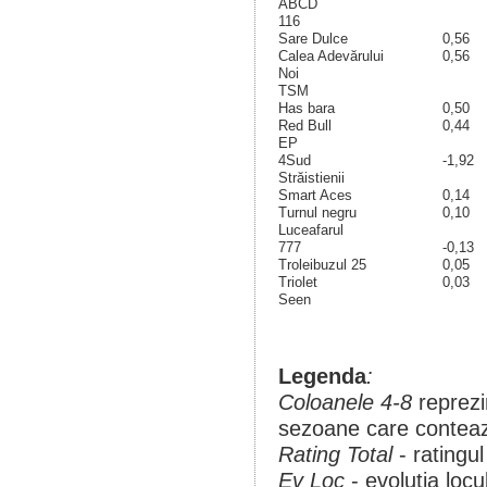
ABCD
116
Sare Dulce
0,56
Calea Adevărului
0,56
Noi
TSM
Has bara
0,50
Red Bull
0,44
EP
4Sud
-1,92
Străistienii
Smart Aces
0,14
Turnul negru
0,10
Luceafarul
777
-0,13
Troleibuzul 25
0,05
Triolet
0,03
Seen
Legenda
:
Coloanele 4-8
reprezi
sezoane care conteaza
Rating Total
- ratingul
Ev Loc
- evolutia loc