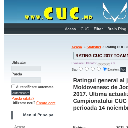
Acasa
CUC
Elitar
Brain Ring
Acasa
Statistici
Rating CUC 2
RATING CUC 2017 TOAM
Utilizator
Evaluare Utilizator:
/ 0
Slab
Excelent
Parola
Ratingul general al
Moldovenesc de Jocu
Autentificare automata!
2017
. Ultima actual
Parola uitata?
Campionatului CUC 2
Utilizator nou?
Creare cont
perioada 14 noiembr
Meniul Principal
Acasa
Echipa
2015_