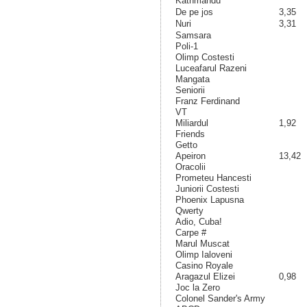
Kathmandu
De pe jos
3,35
Nuri
3,31
Samsara
Poli-1
Olimp Costesti
Luceafarul Razeni
Mangata
Seniorii
Franz Ferdinand
VT
Miliardul
1,92
Friends
Getto
Apeiron
13,42
Oracolii
Prometeu Hancesti
Juniorii Costesti
Phoenix Lapusna
Qwerty
Adio, Cuba!
Carpe #
Marul Muscat
Olimp Ialoveni
Casino Royale
Aragazul Elizei
0,98
Joc la Zero
Colonel Sander's Army