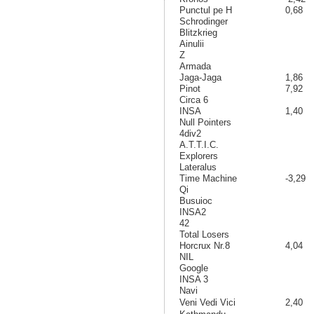
Punctul pe H
0,68
Schrodinger
Blitzkrieg
Ainulii
Z
Armada
Jaga-Jaga
1,86
Pinot
7,92
Circa 6
INSA
1,40
Null Pointers
4div2
A.T.T.I.C.
Explorers
Lateralus
Time Machine
-3,29
Qi
Busuioc
INSA2
42
Total Losers
Horcrux Nr.8
4,04
NIL
Google
INSA 3
Navi
Veni Vedi Vici
2,40