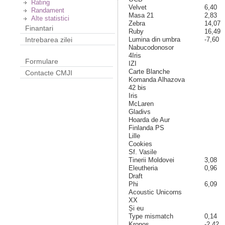
Rating
Velvet
6,40
Randament
Masa 21
2,83
Alte statistici
Zebra
14,07
Finantari
Ruby
16,49
Lumina din umbra
-7,60
Intrebarea zilei
Nabucodonosor
4Iris
Formulare
IZI
Carte Blanche
Contacte CMJI
Komanda Alhazova
42 bis
Iris
McLaren
Gladivs
Hoarda de Aur
Finlanda PS
Lille
Cookies
Sf. Vasile
Tinerii Moldovei
3,08
Eleutheria
0,96
Draft
Phi
6,09
Acoustic Unicorns
XX
Și eu
Type mismatch
0,14
Kronos
-2,42