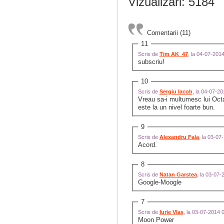
Vizualizari: 5184
Comentarii (11)
11
Scris de
Tim AK_47
, la 04-07-201
subscriu!
10
Scris de
Sergiu Iacob
, la 04-07-2
Vreau sa-i multumesc lui Octav
este la un nivel foarte bun.
9
Scris de
Alexandru Fala
, la 03-0
Acord.
8
Scris de
Natan Garstea
, la 03-07
Google-Moogle
7
Scris de
Iurie Vlas
, la 03-07-2014 
Moon Power