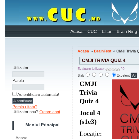
Acasa
CUC
Elitar
Brain Ring
Acasa
BrainFest
CMJI Trivia Q
CMJI TRIVIA QUIZ 4
Utilizator
Evaluare Utilizator:
/ 0
Slab
Excelent
Parola
CMJI
Trivia
Autentificare automata!
Quiz 4
Parola uitata?
Jocul 4
Utilizator nou?
Creare cont
(s1e3)
Meniul Principal
Locație:
Acasa