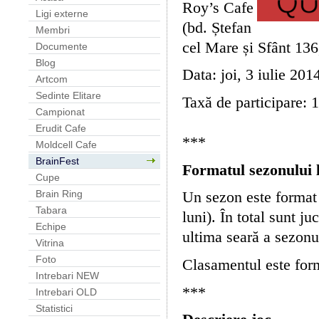
Roy
’s Cafe
Ligi externe
(bd.
Ștefan
Membri
cel Mare și Sfânt 136,
Documente
Blog
Data: joi, 3 iulie 201
Artcom
Sedinte Elitare
Taxă de participare: 
Campionat
Erudit Cafe
***
Moldcell Cafe
BrainFest
Formatul sezonului 
Cupe
Brain Ring
Un sezon este format 
Tabara
luni). În total sunt j
Echipe
ultima seară a sezonu
Vitrina
Foto
Clasamentul este form
Intrebari NEW
***
Intrebari OLD
Statistici