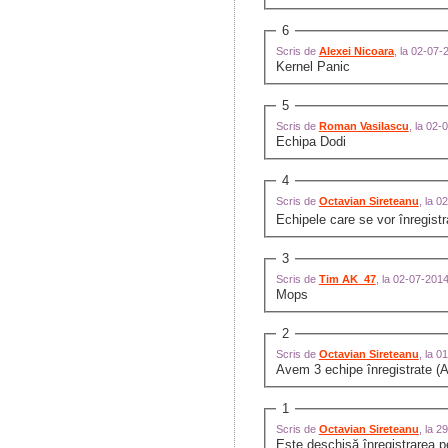
6
Scris de
Alexei Nicoara
, la 02-07
Kernel Panic
5
Scris de
Roman Vasilascu
, la 02
Echipa Dodi
4
Scris de
Octavian Sireteanu
, la 
Echipele care se vor înregistr
3
Scris de
Tim AK_47
, la 02-07-201
Mops
2
Scris de
Octavian Sireteanu
, la 
Avem 3 echipe înregistrate (A
1
Scris de
Octavian Sireteanu
, la 
Este deschisă înregistrarea pe