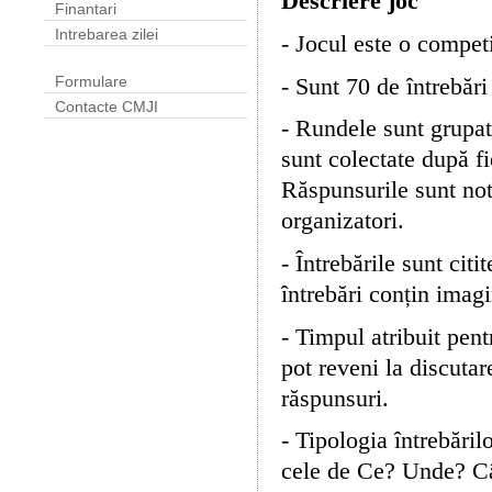
Descriere joc
Finantari
Intrebarea zilei
- Jocul este o competi
- Sunt 70 de întrebări
Formulare
Contacte CMJI
- Rundele sunt grupate
sunt colectate după fi
Răspunsurile sunt nota
organizatori.
- Întrebările sunt citi
întrebări conțin imag
- Timpul atribuit pent
pot reveni la discutar
răspunsuri.
- Tipologia întrebăril
cele de Ce? Unde? Câ